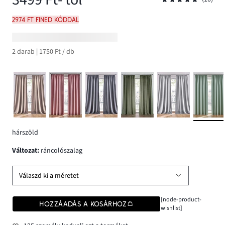
2974 Ft FINED kóddal
2 darab | 1750 Ft / db
hárszöld
változat
:
ráncolószalag
Válaszd ki a méretet
[node-product-
HOZZÁADÁS A KOSÁRHOZ
wishlist]