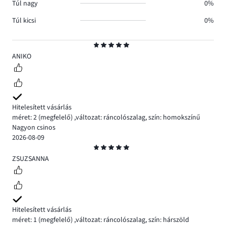
Túl nagy
0%
Túl kicsi
0%
Osztályzat
5
ANIKO
Hitelesített vásárlás
méret: 2
(megfelelő)
,
változat: ráncolószalag,
szín: homokszínű
Nagyon csinos
2026-08-09
Osztályzat
5
ZSUZSANNA
Hitelesített vásárlás
méret: 1
(megfelelő)
,
változat: ráncolószalag,
szín: hárszöld