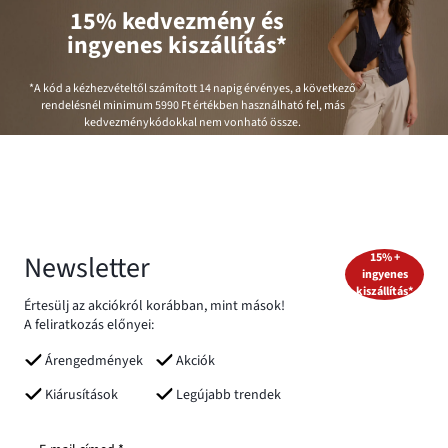
15% kedvezmény és
ingyenes kiszállítás*
*A kód a kézhezvételtől számított 14 napig érvényes, a következő
rendelésnél minimum
5990 Ft
értékben használható fel, más
kedvezménykódokkal nem vonható össze.
Newsletter
15% +
ingyenes
kiszállítás*
Értesülj az akciókról korábban, mint mások!
A feliratkozás előnyei:
Árengedmények
Akciók
Kiárusítások
Legújabb trendek