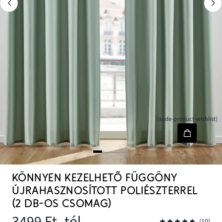
[node-product-wishlist]
KÖNNYEN KEZELHETŐ FÜGGÖNY
ÚJRAHASZNOSÍTOTT POLIÉSZTERREL
(2 DB-OS CSOMAG)
3499 Ft
- tól
(10)