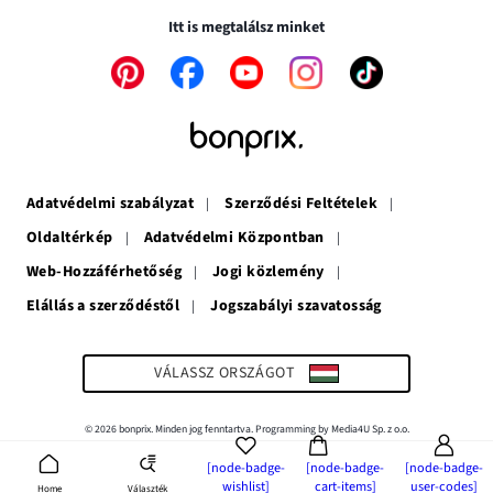
nyílik
meg
Itt is megtalálsz minket
meg
A
A
A
A
A
link
link
link
link
link
új
új
új
új
új
ablakban
ablakban
ablakban
ablakban
ablakban
nyílik
nyílik
nyílik
nyílik
nyílik
meg
meg
meg
meg
meg
Adatvédelmi szabályzat
Szerződési Feltételek
Oldaltérkép
Adatvédelmi Központban
Web-Hozzáférhetőség
Jogi közlemény
Elállás a szerződéstől
Jogszabályi szavatosság
A
link
új
ablakban
VÁLASSZ ORSZÁGOT
nyílik
meg
© 2026 bonprix. Minden jog fenntartva. Programming by Media4U Sp. z o.o.
[node-badge-
[node-badge-
[node-badge-
wishlist]
cart-items]
user-codes]
Választék
Home