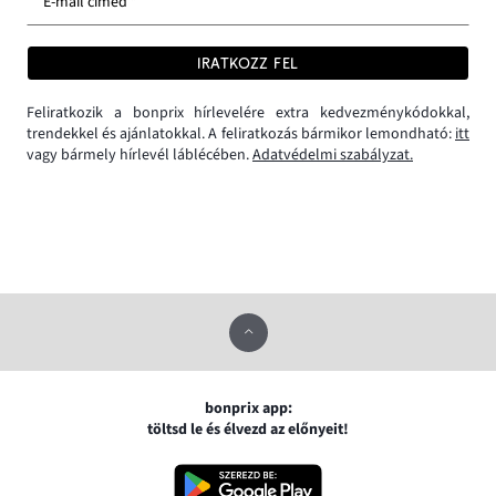
E-mail címed *
IRATKOZZ FEL
Feliratkozik a bonprix hírlevelére extra kedvezménykódokkal,
trendekkel és ajánlatokkal. A feliratkozás bármikor lemondható:
itt
vagy bármely hírlevél láblécében.
Adatvédelmi szabályzat.
bonprix app:
töltsd le és élvezd az előnyeit!