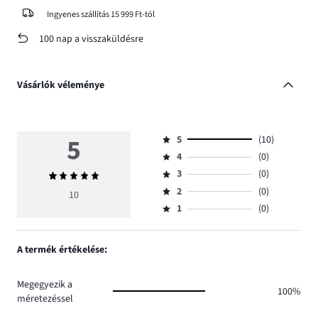
Ingyenes szállítás 15 999 Ft-tól
100 nap a visszaküldésre
Vásárlók véleménye
5
5
(10)
Osztályzat
4
(0)
5,
Osztályzat
szavazatok
3
(0)
Átlagos
4,
Osztályzat
száma
értékelés
szavazatok
2
(0)
3,
10
Osztályzat
10.
5
száma
szavazatok
1
(0)
2,
Osztályzat
0.
száma
szavazatok
1,
0.
száma
szavazatok
A termék értékelése:
0.
száma
0.
Megegyezik a
100%
méretezéssel