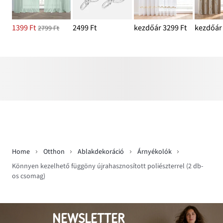
1399 Ft
2499 Ft
kezdőár 3299 Ft
kezdőár 
2799 Ft
Home
Otthon
Ablakdekoráció
Árnyékolók
Könnyen kezelhető függöny újrahasznosított poliészterrel (2 db-
os csomag)
NEWSLETTER