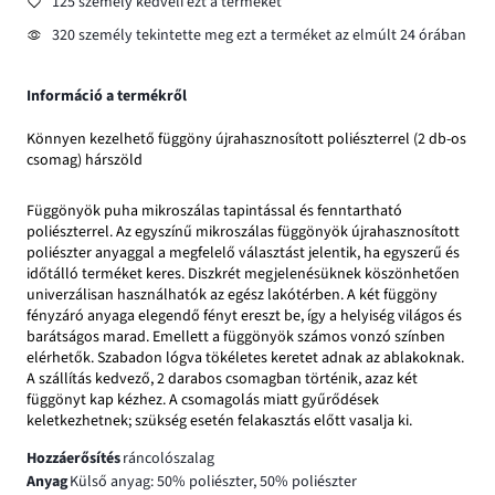
125 személy kedveli ezt a terméket
320 személy tekintette meg ezt a terméket az elmúlt 24 órában
Információ a termékről
Könnyen kezelhető függöny újrahasznosított poliészterrel (2 db-os
csomag) hárszöld
Függönyök puha mikroszálas tapintással és fenntartható
poliészterrel. Az egyszínű mikroszálas függönyök újrahasznosított
poliészter anyaggal a megfelelő választást jelentik, ha egyszerű és
időtálló terméket keres. Diszkrét megjelenésüknek köszönhetően
univerzálisan használhatók az egész lakótérben. A két függöny
fényzáró anyaga elegendő fényt ereszt be, így a helyiség világos és
barátságos marad. Emellett a függönyök számos vonzó színben
elérhetők. Szabadon lógva tökéletes keretet adnak az ablakoknak.
A szállítás kedvező, 2 darabos csomagban történik, azaz két
függönyt kap kézhez. A csomagolás miatt gyűrődések
keletkezhetnek; szükség esetén felakasztás előtt vasalja ki.
Hozzáerősítés
ráncolószalag
Anyag
Külső anyag: 50% poliészter, 50% poliészter