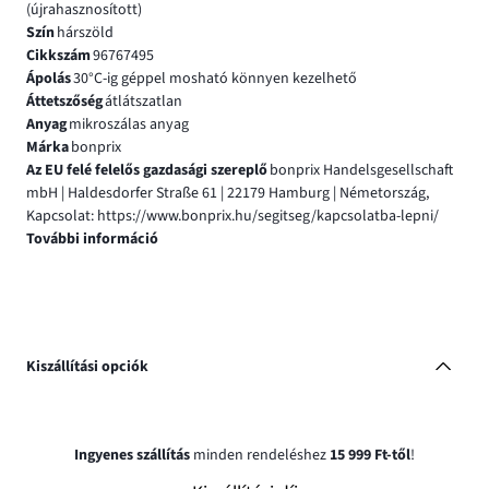
(újrahasznosított)
Szín
hárszöld
Cikkszám
96767495
Ápolás
30°C-ig géppel mosható könnyen kezelhető
Áttetszőség
átlátszatlan
Anyag
mikroszálas anyag
Márka
bonprix
Az EU felé felelős gazdasági szereplő
bonprix Handelsgesellschaft
mbH | Haldesdorfer Straße 61 | 22179 Hamburg | Németország,
Kapcsolat: https://www.bonprix.hu/segitseg/kapcsolatba-lepni/
További információ
Kiszállítási opciók
Ingyenes szállítás
minden rendeléshez
15 999 Ft-től
!