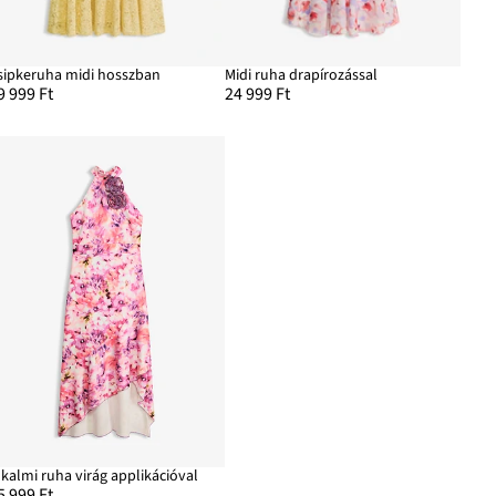
sipkeruha midi hosszban
Midi ruha drapírozással
9 999 Ft
24 999 Ft
lkalmi ruha virág applikációval
5 999 Ft