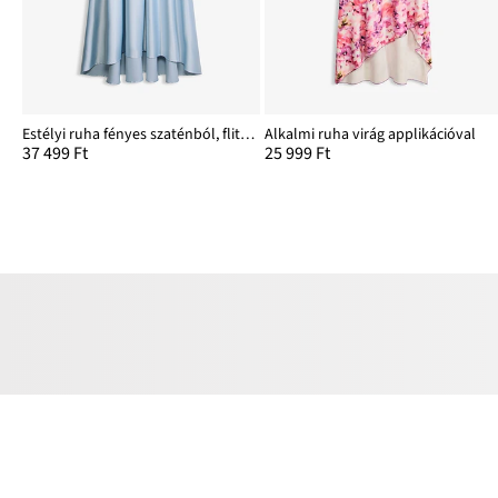
Estélyi ruha fényes szaténból, flitterekkel
Alkalmi ruha virág applikációval
37 499 Ft
25 999 Ft