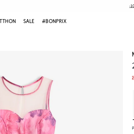
-1
TTHON
SALE
#BONPRIX
2
p