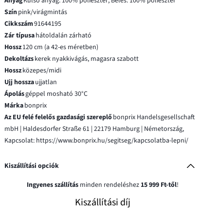
Anyag
Külső anyag: 100% poliészter; Bélés: 100% poliészter
Szín
pink/virágmintás
Cikkszám
91644195
Zár típusa
hátoldalán zárható
Hossz
120 cm (a 42-es méretben)
Dekoltázs
kerek nyakkivágás, magasra szabott
Hossz
közepes/midi
Ujj hossza
ujjatlan
Ápolás
géppel mosható 30°C
Márka
bonprix
Az EU felé felelős gazdasági szereplő
bonprix Handelsgesellschaft
mbH | Haldesdorfer Straße 61 | 22179 Hamburg | Németország,
Kapcsolat: https://www.bonprix.hu/segitseg/kapcsolatba-lepni/
Kiszállítási opciók
Ingyenes szállítás
minden rendeléshez
15 999 Ft-től
!
Kiszállítási díj