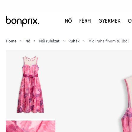
NŐ
FÉRFI
GYERMEK
O
Home
Nő
Női ruházat
Ruhák
Midi ruha finom tüllből