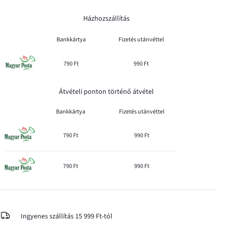
Házhozszállítás
Bankkártya
Fizetés utánvéttel
790 Ft
990 Ft
Átvételi ponton történő átvétel
Bankkártya
Fizetés utánvéttel
790 Ft
990 Ft
790 Ft
990 Ft
Ingyenes szállítás 15 999 Ft-tól