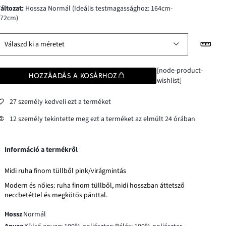
változat
:
Hossza Normál (Ideális testmagassághoz: 164cm-
172cm)
Válaszd ki a méretet
[node-product-
HOZZÁADÁS A KOSÁRHOZ
wishlist]
27 személy kedveli ezt a terméket
12 személy tekintette meg ezt a terméket az elmúlt 24 órában
Információ a termékről
Midi ruha finom tüllből pink/virágmintás
Modern és nőies: ruha finom tüllből, midi hosszban áttetsző
neccbetéttel és megkötős pánttal.
Hossz
Normál