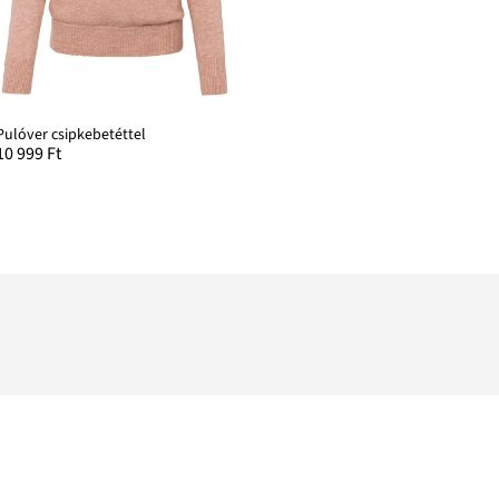
Pulóver csipkebetéttel
10 999 Ft