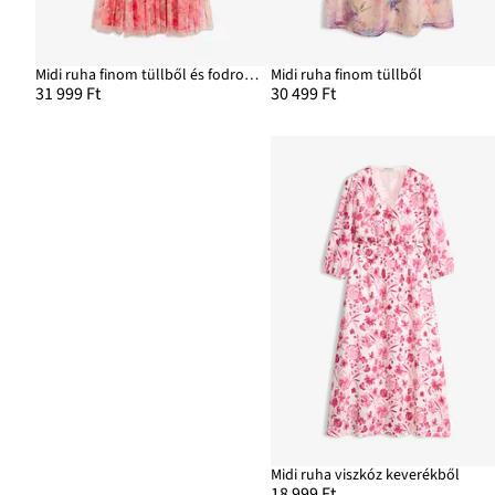
Midi ruha finom tüllből és fodrokkal
Midi ruha finom tüllből
31 999 Ft
30 499 Ft
Midi ruha viszkóz keverékből
18 999 Ft