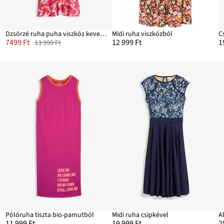
Dzsörzé ruha puha viszkóz keverékből
Midi ruha viszkózból
C
7499 Ft
12 999 Ft
1
13 999 Ft
Pólóruha tiszta bio-pamutból
Midi ruha csipkével
A
11 999 Ft
19 999 Ft
2