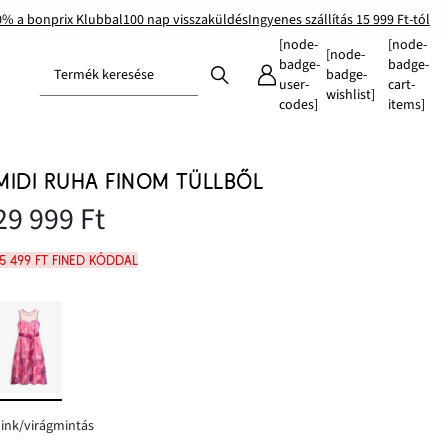
0% a bonprix Klubbal
100 nap visszaküldés
Ingyenes szállítás 15 999 Ft-tól
[node-
[node-
[node-
badge-
badge-
Termék keresése
badge-
user-
cart-
wishlist]
codes]
items]
MIDI RUHA FINOM TÜLLBŐL
29 999 Ft
5 499 Ft FINED kóddal
ink/virágmintás