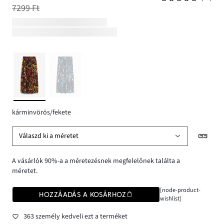
7299 Ft
kárminvörös/fekete
Válaszd ki a méretet
A vásárlók 90%-a a méretezésnek megfelelőnek találta a
méretet.
[node-product-
HOZZÁADÁS A KOSÁRHOZ
wishlist]
363 személy kedveli ezt a terméket