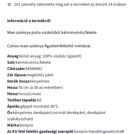
101 személy tekintette meg ezt a terméket az elmúlt 24 órában
Információ a termékről
Maxi szoknya puha viszkózból kárminvörös/fekete
Csinos maxi szoknya figyelemfelkeltő mintával.
Anyag
Külső anyag: 100% viszkóz (igazolt)
Szín
kárminvörös/fekete
Cikkszám
94384081
Zár típusa
megkötős pánt
Derék hossz
kényelmes
Hossz
76 cm (a 38-as méretben)
Hossz
hosszú/maxi
Testhez tapadás
bő
Ápolás
géppel mosható 30°C
Öv
kényelmes derékpánt,normál derékpánt, derékpánt
szabályozható
Márka
bonprix
Az EU felé felelős gazdasági szereplő
bonprix Handelsgesellschaft