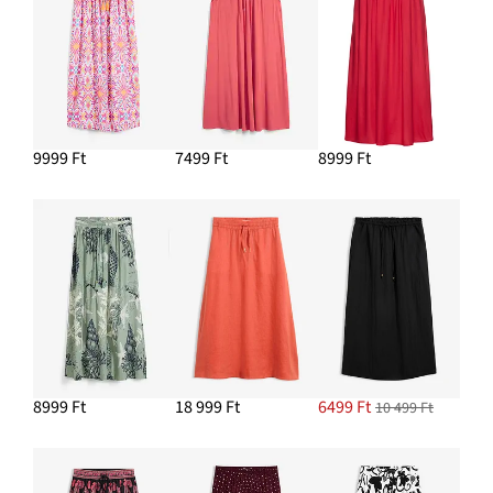
3799 Ft
HOZZÁADÁS A KOSÁRHOZ
Kézi táska kerek formában
5299 Ft
9999 Ft
7499 Ft
8999 Ft
HOZZÁADÁS A KOSÁRHOZ
Szandál
6799 Ft
HOZZÁADÁS A KOSÁRHOZ
8999 Ft
18 999 Ft
6499 Ft
10 499 Ft