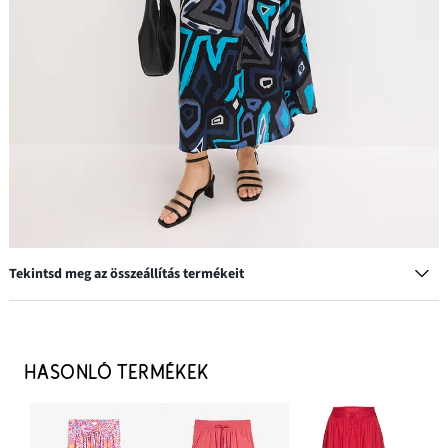
Tekintsd meg az összeállítás termékeit
Karika fülbevaló
4999 Ft
HASONLÓ TERMÉKEK
HOZZÁADÁS A KOSÁRHOZ
Póló puha viszkózból