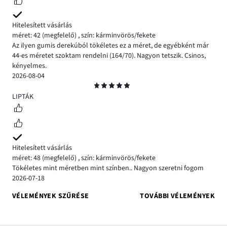
Hitelesített vásárlás
méret: 42
(megfelelő)
,
szín: kárminvörös/fekete
Az ilyen gumis derekúból tökéletes ez a méret, de egyébként már
44-es méretet szoktam rendelni (164/70). Nagyon tetszik. Csinos,
kényelmes.
2026-08-04
Osztályzat
5
LIPTÁK
Hitelesített vásárlás
méret: 48
(megfelelő)
,
szín: kárminvörös/fekete
Tökéletes mint méretben mint színben.. Nagyon szeretni fogom
2026-07-18
VÉLEMÉNYEK SZŰRÉSE
TOVÁBBI VÉLEMÉNYEK