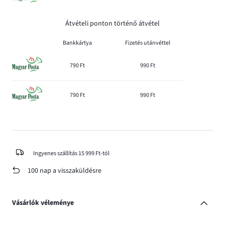
Átvételi ponton történő átvétel
Bankkártya
Fizetés utánvéttel
790 Ft
990 Ft
790 Ft
990 Ft
Ingyenes szállítás 15 999 Ft-tól
100 nap a visszaküldésre
Vásárlók véleménye