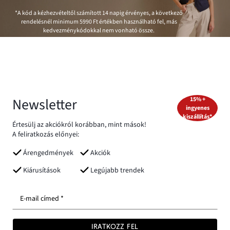
*A kód a kézhezvételtől számított 14 napig érvényes, a következő
rendelésnél minimum
5990 Ft
értékben használható fel, más
kedvezménykódokkal nem vonható össze.
Newsletter
15% +
ingyenes
kiszállítás*
Értesülj az akciókról korábban, mint mások!
A feliratkozás előnyei:
Árengedmények
Akciók
Kiárusítások
Legújabb trendek
E-mail címed *
IRATKOZZ FEL