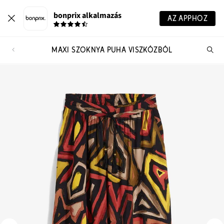
bonprix alkalmazás
AZ APPHOZ
MAXI SZOKNYA PUHA VISZKÓZBÓL
Te
ker