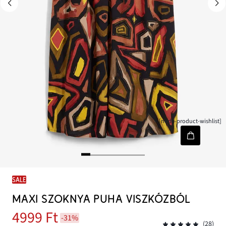
[node-product-wishlist]
SALE
MAXI SZOKNYA PUHA VISZKÓZBÓL
4999 Ft
-31%
(28)