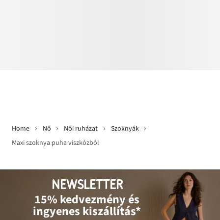
Home
Nő
Női ruházat
Szoknyák
Maxi szoknya puha viszkózból
NEWSLETTER
15% kedvezmény és
ingyenes kiszállítás*