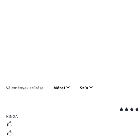
Vélemények szűrése:
Méret
Szín
Osztályzat
5
KINGA