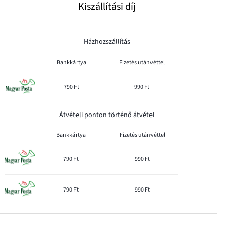
Kiszállítási díj
Házhozszállítás
Bankkártya
Fizetés utánvéttel
790 Ft
990 Ft
Átvételi ponton történő átvétel
Bankkártya
Fizetés utánvéttel
790 Ft
990 Ft
790 Ft
990 Ft