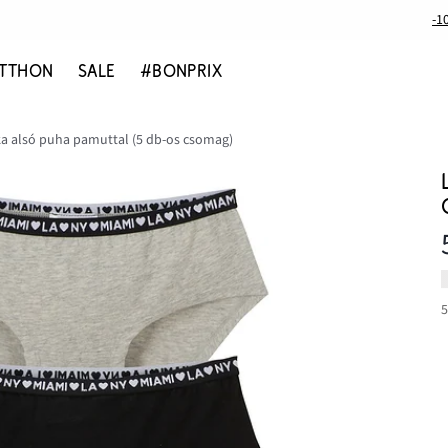
-1
TTHON
SALE
#BONPRIX
a alsó puha pamuttal (5 db-os csomag)
5