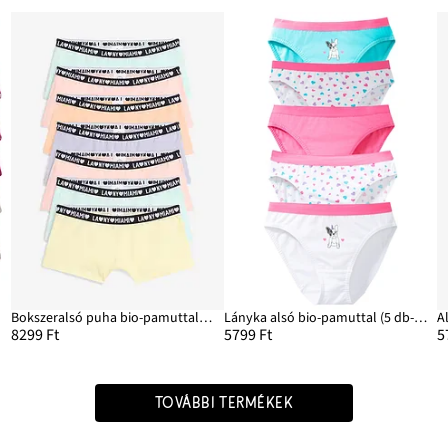
Bokszeralsó puha bio-pamuttal (7 db-os csomag)
Lányka alsó bio-pamuttal (5 db-os csomag)
8299 Ft
5799 Ft
5
TOVÁBBI TERMÉKEK