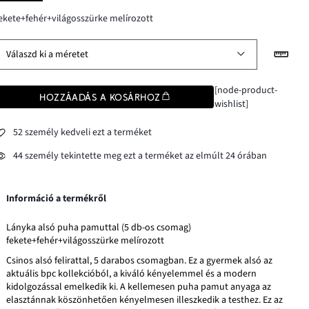
ekete+fehér+világosszürke melírozott
Válaszd ki a méretet
[node-product-
HOZZÁADÁS A KOSÁRHOZ
wishlist]
52 személy kedveli ezt a terméket
44 személy tekintette meg ezt a terméket az elmúlt 24 órában
Információ a termékről
Lányka alsó puha pamuttal (5 db-os csomag)
fekete+fehér+világosszürke melírozott
Csinos alsó felirattal, 5 darabos csomagban. Ez a gyermek alsó az
aktuális bpc kollekcióból, a kiváló kényelemmel és a modern
kidolgozással emelkedik ki. A kellemesen puha pamut anyaga az
elasztánnak köszönhetően kényelmesen illeszkedik a testhez. Ez az