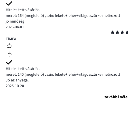
Hitelesített vásárlás
méret: 164
(megfelelő)
,
szín: fekete+fehér+világosszürke melírozott
jó minőség
2026-04-01
Osztályzat
4
TÍMEA
Hitelesített vásárlás
méret: 140
(megfelelő)
,
szín: fekete+fehér+világosszürke melírozott
Jó az anyaga.
2025-10-20
további vél