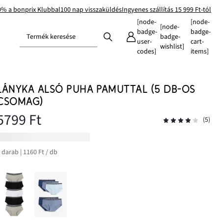
0% a bonprix Klubbal
100 nap visszaküldés
Ingyenes szállítás 15 999 Ft-tól
[node-
[node-
[node-
badge-
badge-
Termék keresése
badge-
user-
cart-
wishlist]
codes]
items]
LÁNYKA ALSÓ PUHA PAMUTTAL (5 DB-OS
CSOMAG)
5799 Ft
(5)
 darab | 1160 Ft / db