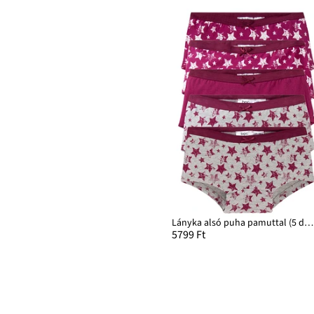
Lányka alsó puha pamuttal (5 db-os csomag)
5799 Ft