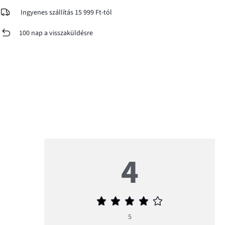
Ingyenes szállítás 15 999 Ft-tól
100 nap a visszaküldésre
4
Átlagos
értékelés
5
4