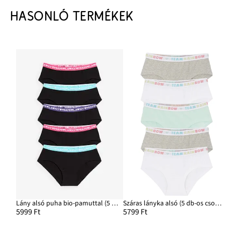
HASONLÓ TERMÉKEK
Lány alsó puha bio-pamuttal (5 db-os csomag)
Száras lányka alsó (5 db-os csomag)
5999 Ft
5799 Ft