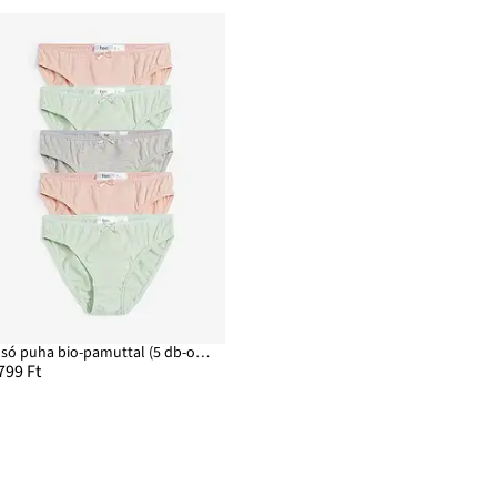
Alsó puha bio-pamuttal (5 db-os csomag)
799 Ft