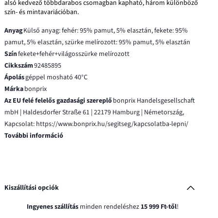
alsó kedvező többdarabos csomagban kapható, három különböző
szín- és mintavariációban.
Anyag
Külső anyag: fehér: 95% pamut, 5% elasztán, fekete: 95%
pamut, 5% elasztán, szürke melírozott: 95% pamut, 5% elasztán
Szín
fekete+fehér+világosszürke melírozott
Cikkszám
92485895
Ápolás
géppel mosható 40°C
Márka
bonprix
Az EU felé felelős gazdasági szereplő
bonprix Handelsgesellschaft
mbH | Haldesdorfer Straße 61 | 22179 Hamburg | Németország,
Kapcsolat: https://www.bonprix.hu/segitseg/kapcsolatba-lepni/
További információ
Kiszállítási opciók
Ingyenes szállítás
minden rendeléshez
15 999 Ft-től
!