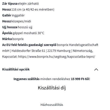
Zár típusa
elején zárható
Hossz
116 cm (a 40/42-es méretben)
Gallér
inggallér
Hossz
közepes/midi
Ujj hossza
hosszú ujj
Ápolás
géppel mosható 30°C
Márka
bonprix
Az EU felé felelős gazdasági szereplő
bonprix Handelsgesellschaft
mbH | Haldesdorfer Straße 61 | 22179 Hamburg | Németország,
Kapcsolat: https://www.bonprix.hu/segitseg/kapcsolatba-lepni/
Kiszállítási opciók
Ingyenes szállítás
minden rendeléshez
15 999 Ft-től
!
Kiszállítási díj
Házhozszállítás