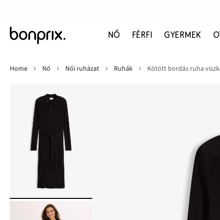
NŐ
FÉRFI
GYERMEK
O
Home
Nő
Női ruházat
Ruhák
Kötött bordás ruha visz