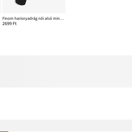
Finom harisnyadrág női alsó mintázattal, kényelmes derékpánttal, 30 DEN
2699 Ft