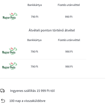
Bankkártya
Fizetés utánvéttel
790 Ft
990 Ft
Átvételi ponton történő átvétel
Bankkártya
Fizetés utánvéttel
790 Ft
990 Ft
790 Ft
990 Ft
Ingyenes szállítás 15 999 Ft-tól
100 nap a visszaküldésre