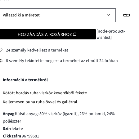
Válaszd ki a méretet
[node-product-
HOZZÁADÁS A KOSÁRHOZ
wishlist]
24 személy kedveli ezt a terméket
8 személy tekintette meg ezt a terméket az elmúlt 24 órában
Információ a termékről
Kötött bordás ruha viszkóz keverékből fekete
Kellemesen puha ruha övvel és gallérral.
Anyag
Külső anyag: 50% viszkóz (igazolt), 26% poliamid, 24%
poliészter
Szín
fekete
Cikkszám
96799681