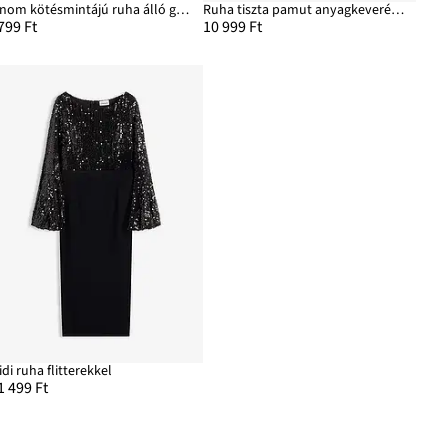
Finom kötésmintájú ruha álló gallérral
Ruha tiszta pamut anyagkeverékből
799 Ft
10 999 Ft
idi ruha flitterekkel
1 499 Ft