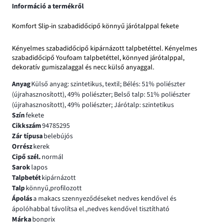
Információ a termékről
Komfort Slip-in szabadidőcipő könnyű járótalppal fekete
Kényelmes szabadidőcipő kipárnázott talpbetéttel. Kényelmes
szabadidőcipő Youfoam talpbetéttel, könnyed járótalppal,
dekoratív gumiszalaggal és necc külső anyaggal.
Anyag
Külső anyag: szintetikus, textil; Bélés: 51% poliészter
(újrahasznosított), 49% poliészter; Belső talp: 51% poliészter
(újrahasznosított), 49% poliészter; Járótalp: szintetikus
Szín
fekete
Cikkszám
94785295
Zár típusa
belebújós
Orrész
kerek
Cipő szél.
normál
Sarok
lapos
Talpbetét
kipárnázott
Talp
könnyű,profilozott
Ápolás
a makacs szennyeződéseket nedves kendővel és
ápolóhabbal távolítsa el.,nedves kendővel tisztítható
Márka
bonprix