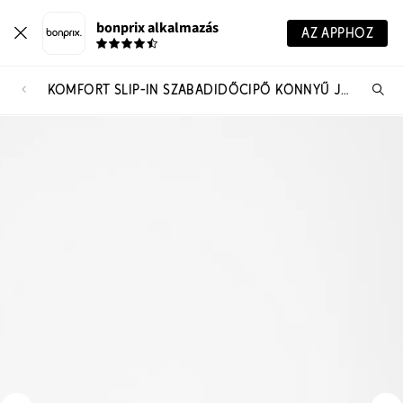
bonprix alkalmazás
AZ APPHOZ
KOMFORT SLIP-IN SZABADIDŐCIPŐ KÖNNYŰ JÁRÓTALPPAL
Te
ker