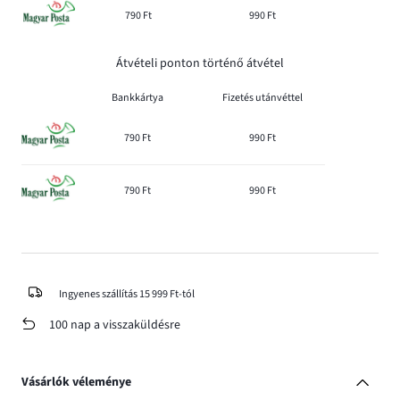
790 Ft
990 Ft
Átvételi ponton történő átvétel
Bankkártya
Fizetés utánvéttel
790 Ft
990 Ft
790 Ft
990 Ft
Ingyenes szállítás 15 999 Ft-tól
100 nap a visszaküldésre
Vásárlók véleménye