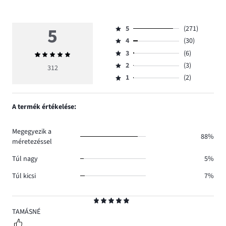
5
5
(271)
Osztályzat
4
(30)
5,
Osztályzat
szavazatok
3
(6)
Átlagos
4,
Osztályzat
száma
értékelés
szavazatok
2
(3)
3,
312
Osztályzat
271.
5
száma
szavazatok
1
(2)
2,
Osztályzat
30.
száma
szavazatok
1,
6.
száma
szavazatok
A termék értékelése:
3.
száma
2.
Megegyezik a
88%
méretezéssel
Túl nagy
5%
Túl kicsi
7%
Osztályzat
5
TAMÁSNÉ