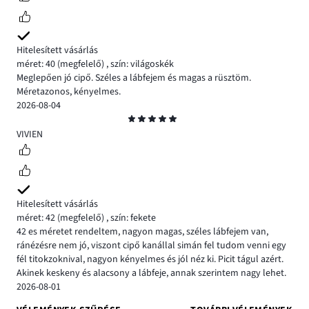
Hitelesített vásárlás
méret: 40
(megfelelő)
,
szín: világoskék
Meglepően jó cipő. Széles a lábfejem és magas a rüsztöm.
Méretazonos, kényelmes.
2026-08-04
Osztályzat
5
VIVIEN
Hitelesített vásárlás
méret: 42
(megfelelő)
,
szín: fekete
42 es méretet rendeltem, nagyon magas, széles lábfejem van,
ránézésre nem jó, viszont cipő kanállal simán fel tudom venni egy
fél titokzoknival, nagyon kényelmes és jól néz ki. Picit tágul azért.
Akinek keskeny és alacsony a lábfeje, annak szerintem nagy lehet.
2026-08-01