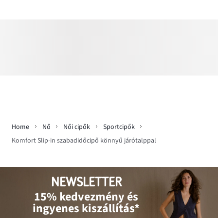
Home
Nő
Női cipők
Sportcipők
Komfort Slip-in szabadidőcipő könnyű járótalppal
NEWSLETTER
15% kedvezmény és
ingyenes kiszállítás*