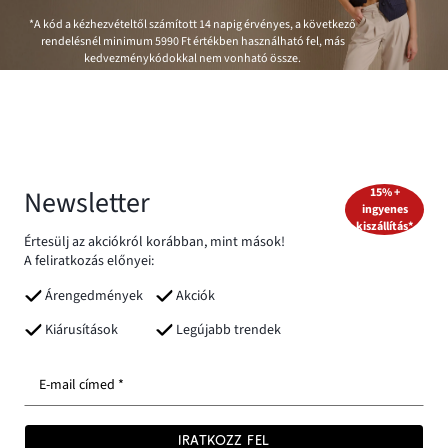
*A kód a kézhezvételtől számított 14 napig érvényes, a következő
rendelésnél minimum
5990 Ft
értékben használható fel, más
kedvezménykódokkal nem vonható össze.
Newsletter
15% +
ingyenes
kiszállítás*
Értesülj az akciókról korábban, mint mások!
A feliratkozás előnyei:
Árengedmények
Akciók
Kiárusítások
Legújabb trendek
E-mail címed *
IRATKOZZ FEL