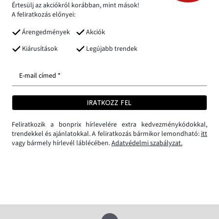
Értesülj az akciókról korábban, mint mások!
A feliratkozás előnyei:
Árengedmények
Akciók
Kiárusítások
Legújabb trendek
E-mail címed *
IRATKOZZ FEL
Feliratkozik a bonprix hírlevelére extra kedvezménykódokkal,
trendekkel és ajánlatokkal. A feliratkozás bármikor lemondható:
itt
vagy bármely hírlevél láblécében.
Adatvédelmi szabályzat.