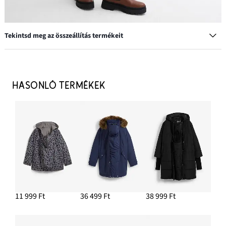
Tekintsd meg az összeállítás termékeit
HASONLÓ TERMÉKEK
Cap hímzéssel
4499 Ft
HOZZÁADÁS A KOSÁRHOZ
Chelsea cipő profilozott járótalppal
14 999 Ft
11 999 Ft
36 499 Ft
38 999 Ft