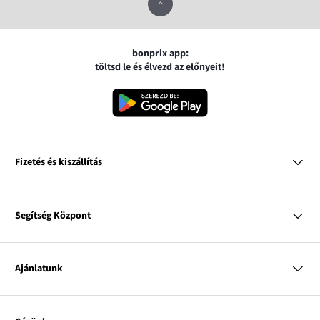
bonprix app:
töltsd le és élvezd az előnyeit!
Fizetés és kiszállítás
MasterCard
VISA
Segítség Központ
Google pay
Apple pay
Kérdések és válaszok
Magyar Posta
Kiszállítás és fizetési módok
Ajánlatunk
Visszáruzás és panaszok
Utánvétes fizetés
Mérettáblázatok
Nő
Bonprix Klub
Férfi