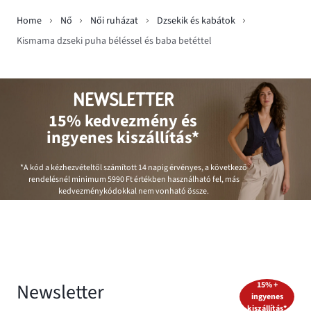
Home
Nő
Női ruházat
Dzsekik és kabátok
Kismama dzseki puha béléssel és baba betéttel
NEWSLETTER
15% kedvezmény és
ingyenes kiszállítás*
*A kód a kézhezvételtől számított 14 napig érvényes, a következő
rendelésnél minimum
5990 Ft
értékben használható fel, más
kedvezménykódokkal nem vonható össze.
Newsletter
15% +
ingyenes
kiszállítás*