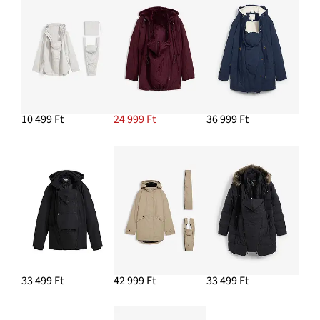
HOZZÁADÁS A KOSÁRHOZ
Karika fülbevaló
3799 Ft
10 499 Ft
24 999 Ft
36 999 Ft
HOZZÁADÁS A KOSÁRHOZ
Alap kismama póló bio-pamutból (2 db-os csomag)
7299 Ft
HOZZÁADÁS A KOSÁRHOZ
33 499 Ft
42 999 Ft
33 499 Ft