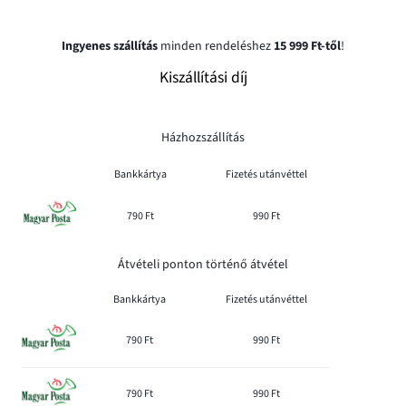
Ingyenes szállítás
minden rendeléshez
15 999 Ft-től
!
Kiszállítási díj
Házhozszállítás
Bankkártya
Fizetés utánvéttel
790 Ft
990 Ft
Átvételi ponton történő átvétel
Bankkártya
Fizetés utánvéttel
790 Ft
990 Ft
790 Ft
990 Ft