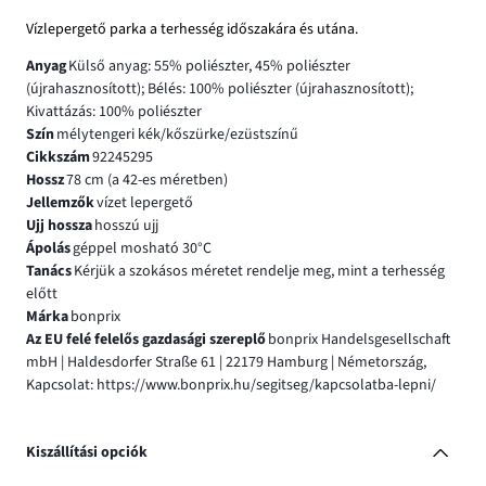
Vízlepergető parka a terhesség időszakára és utána.
Anyag
Külső anyag: 55% poliészter, 45% poliészter
(újrahasznosított); Bélés: 100% poliészter (újrahasznosított);
Kivattázás: 100% poliészter
Szín
mélytengeri kék/kőszürke/ezüstszínű
Cikkszám
92245295
Hossz
78 cm (a 42-es méretben)
Jellemzők
vízet lepergető
Ujj hossza
hosszú ujj
Ápolás
géppel mosható 30°C
Tanács
Kérjük a szokásos méretet rendelje meg, mint a terhesség
előtt
Márka
bonprix
Az EU felé felelős gazdasági szereplő
bonprix Handelsgesellschaft
mbH | Haldesdorfer Straße 61 | 22179 Hamburg | Németország,
Kapcsolat: https://www.bonprix.hu/segitseg/kapcsolatba-lepni/
Kiszállítási opciók