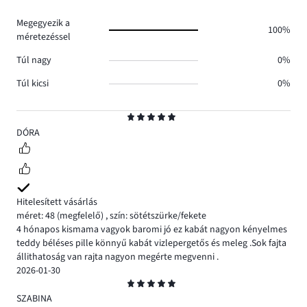
0.
Megegyezik a
100%
méretezéssel
Túl nagy
0%
Túl kicsi
0%
Osztályzat
5
DÓRA
Hitelesített vásárlás
méret: 48
(megfelelő)
,
szín: sötétszürke/fekete
4 hónapos kismama vagyok baromi jó ez kabát nagyon kényelmes
teddy béléses pille könnyű kabát vizlepergetős és meleg .Sok fajta
állithatoság van rajta nagyon megérte megvenni .
2026-01-30
Osztályzat
5
SZABINA