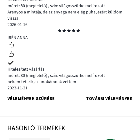
méret: 80
(megfelelő)
,
szín: világosszürke melírozott
Aranyos a mintája, de az anyaga nem elég puha, ezért küldöm
vissza.
2026-01-16
Osztályzat
5
IRÉN ANNA
Hitelesített vásárlás
méret: 80
(megfelelő)
,
szín: világosszürke melírozott
nekem tetszik,az unokámnak vettem
2023-11-21
VÉLEMÉNYEK SZŰRÉSE
TOVÁBBI VÉLEMÉNYEK
HASONLÓ TERMÉKEK