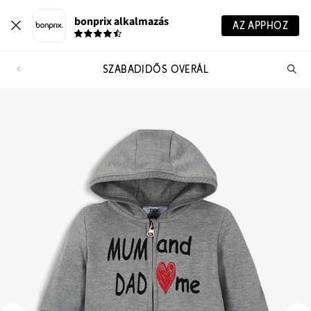
bonprix alkalmazás
AZ APPHOZ
SZABADIDŐS OVERÁL
Te
ker