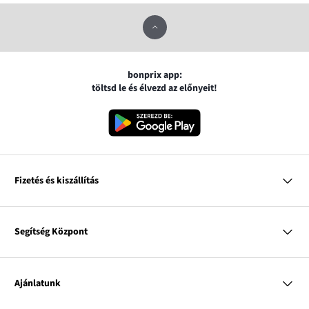
bonprix app:
töltsd le és élvezd az előnyeit!
Fizetés és kiszállítás
MasterCard
VISA
Segítség Központ
Google pay
Apple pay
Kérdések és válaszok
Magyar Posta
Kiszállítás és fizetési módok
Ajánlatunk
Visszáruzás és panaszok
Utánvétes fizetés
Mérettáblázatok