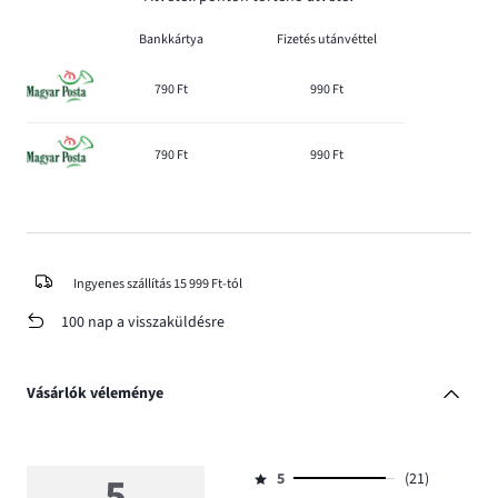
Bankkártya
Fizetés utánvéttel
790 Ft
990 Ft
790 Ft
990 Ft
Ingyenes szállítás 15 999 Ft-tól
100 nap a visszaküldésre
Vásárlók véleménye
5
5
(21)
Osztályzat