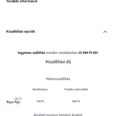
További információ
Kiszállítási opciók
Ingyenes szállítás
minden rendeléshez
15 999 Ft-től
!
Kiszállítási díj
Házhozszállítás
Bankkártya
Fizetés utánvéttel
790 Ft
990 Ft
Átvételi ponton történő átvétel