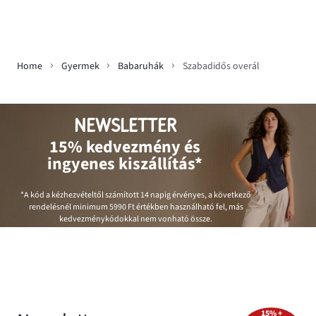
Home
Gyermek
Babaruhák
Szabadidős overál
NEWSLETTER
15% kedvezmény és
ingyenes kiszállítás*
*A kód a kézhezvételtől számított 14 napig érvényes, a következő
rendelésnél minimum
5990 Ft
értékben használható fel, más
kedvezménykódokkal nem vonható össze.
15% +