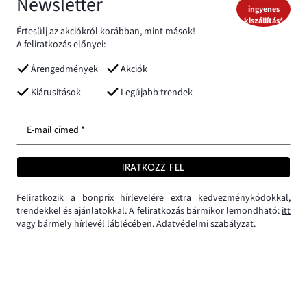
Newsletter
ingyenes
kiszállítás*
Értesülj az akciókról korábban, mint mások!
A feliratkozás előnyei:
Árengedmények
Akciók
Kiárusítások
Legújabb trendek
E-mail címed *
IRATKOZZ FEL
Feliratkozik a bonprix hírlevelére extra kedvezménykódokkal,
trendekkel és ajánlatokkal. A feliratkozás bármikor lemondható:
itt
vagy bármely hírlevél láblécében.
Adatvédelmi szabályzat.