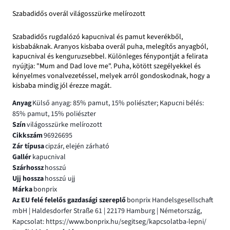
Szabadidős overál világosszürke melírozott
Szabadidős rugdalózó kapucnival és pamut keverékből,
kisbabáknak. Aranyos kisbaba overál puha, melegítős anyagból,
kapucnival és kenguruzsebbel. Különleges fénypontját a felirata
nyújtja: "Mum and Dad love me". Puha, kötött szegélyekkel és
kényelmes vonalvezetéssel, melyek arról gondoskodnak, hogy a
kisbaba mindig jól érezze magát.
Anyag
Külső anyag: 85% pamut, 15% poliészter; Kapucni bélés:
85% pamut, 15% poliészter
Szín
világosszürke melírozott
Cikkszám
96926695
Zár típusa
cipzár, elején zárható
Gallér
kapucnival
Szárhossz
hosszú
Ujj hossza
hosszú ujj
Márka
bonprix
Az EU felé felelős gazdasági szereplő
bonprix Handelsgesellschaft
mbH | Haldesdorfer Straße 61 | 22179 Hamburg | Németország,
Kapcsolat: https://www.bonprix.hu/segitseg/kapcsolatba-lepni/