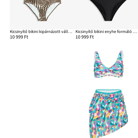
Kicsinyítő bikini kipárnázott vállpántokkal (2-részes szett)
Kicsinyítő bikini enyhe formáló hatású Highwaist bikini alsóval (2-részes szett)
10 999 Ft
10 999 Ft