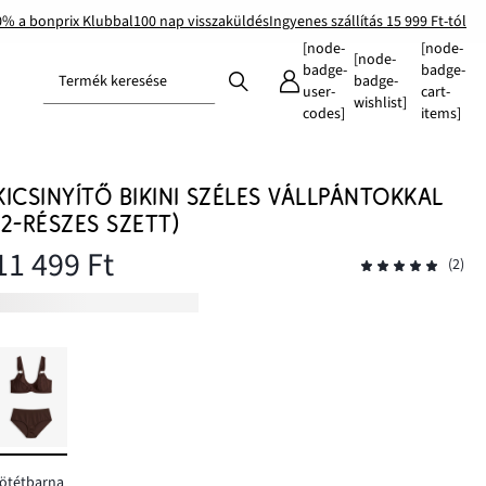
0% a bonprix Klubbal
100 nap visszaküldés
Ingyenes szállítás 15 999 Ft-tól
[node-
[node-
[node-
badge-
badge-
Termék keresése
badge-
user-
cart-
wishlist]
codes]
items]
KICSINYÍTŐ BIKINI SZÉLES VÁLLPÁNTOKKAL
(2-RÉSZES SZETT)
11 499 Ft
(2)
ötétbarna