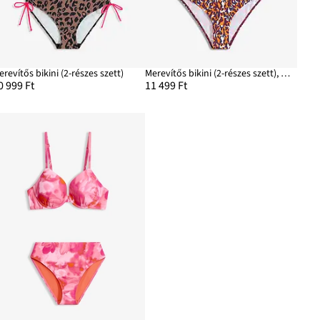
erevítős bikini (2-részes szett)
Merevítős bikini (2-részes szett), magas combkivágással
0 999 Ft
11 499 Ft