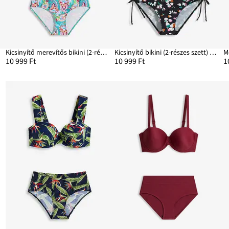
Kicsinyítő merevítős bikini (2-részes szett)
Kicsinyítő bikini (2-részes szett) megkötős pántokkal
M
10 999 Ft
10 999 Ft
1