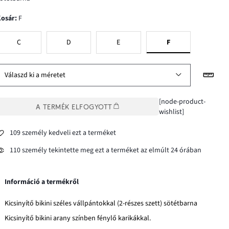
Kosár
:
F
C
D
E
F
Válaszd ki a méretet
[node-product-
A TERMÉK ELFOGYOTT
wishlist]
109 személy kedveli ezt a terméket
110 személy tekintette meg ezt a terméket az elmúlt 24 órában
Információ a termékről
Kicsinyítő bikini széles vállpántokkal (2-részes szett) sötétbarna
Kicsinyítő bikini arany színben fénylő karikákkal.