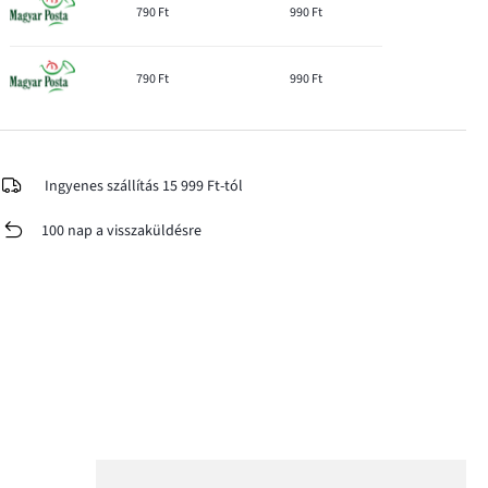
790 Ft
990 Ft
790 Ft
990 Ft
Ingyenes szállítás 15 999 Ft-tól
100 nap a visszaküldésre