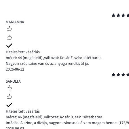
Osztályzat
5
MARIANNA
Hitelesített vásárlás
méret: 44
(megfelelő)
,
változat: Kosár E,
szín: sötétbarna
Nagyon szép színe van és az anyaga rendkivűl jó.
2026-06-12
Osztályzat
5
SAROLTA
Hitelesített vásárlás
méret: 46
(megfelelő)
,
változat: Kosár D,
szín: sötétbarna
Imádás! A színe, a dizájn, nagyon csinosnak érzem magam benne. (176/9
2026-06-02