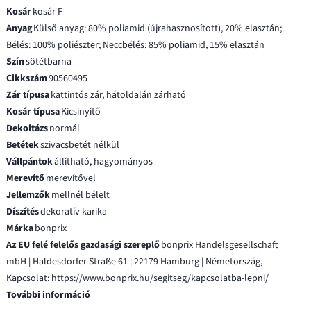
Kosár
kosár F
Anyag
Külső anyag: 80% poliamid (újrahasznosított), 20% elasztán;
Bélés: 100% poliészter; Neccbélés: 85% poliamid, 15% elasztán
Szín
sötétbarna
Cikkszám
90560495
Zár típusa
kattintós zár, hátoldalán zárható
Kosár típusa
Kicsinyítő
Dekoltázs
normál
Betétek
szivacsbetét nélkül
Vállpántok
állítható, hagyományos
Merevítő
merevítővel
Jellemzők
mellnél bélelt
Díszítés
dekoratív karika
Márka
bonprix
Az EU felé felelős gazdasági szereplő
bonprix Handelsgesellschaft
mbH | Haldesdorfer Straße 61 | 22179 Hamburg | Németország,
Kapcsolat: https://www.bonprix.hu/segitseg/kapcsolatba-lepni/
További információ