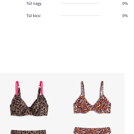
Túl nagy
0%
Túl kicsi
0%