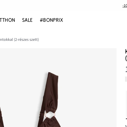
-1
TTHON
SALE
#BONPRIX
ántokkal (2-részes szett)
s