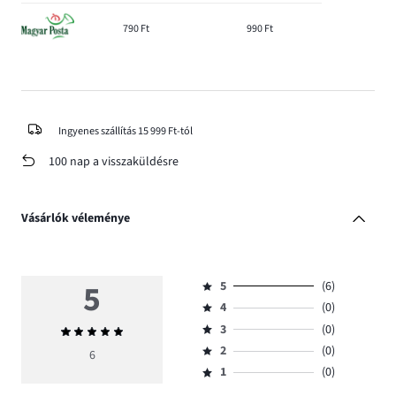
790 Ft
990 Ft
Ingyenes szállítás 15 999 Ft-tól
100 nap a visszaküldésre
Vásárlók véleménye
5
5
(6)
Osztályzat
4
(0)
5,
Osztályzat
szavazatok
3
(0)
Átlagos
4,
Osztályzat
száma
értékelés
szavazatok
2
(0)
3,
6
Osztályzat
6.
5
száma
szavazatok
1
(0)
2,
Osztályzat
0.
száma
szavazatok