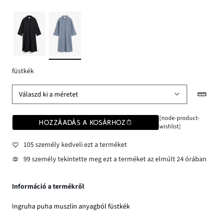
füstkék
Válaszd ki a méretet
[node-product-
HOZZÁADÁS A KOSÁRHOZ
wishlist]
105 személy kedveli ezt a terméket
99 személy tekintette meg ezt a terméket az elmúlt 24 órában
Információ a termékről
Ingruha puha muszlin anyagból füstkék