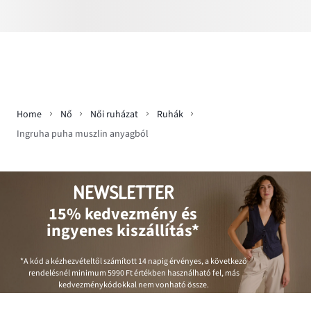
Home
Nő
Női ruházat
Ruhák
Ingruha puha muszlin anyagból
NEWSLETTER
15% kedvezmény és
ingyenes kiszállítás*
*A kód a kézhezvételtől számított 14 napig érvényes, a következő
rendelésnél minimum
5990 Ft
értékben használható fel, más
kedvezménykódokkal nem vonható össze.