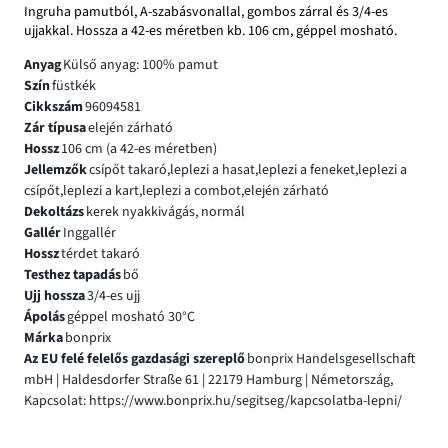
Ingruha pamutból, A-szabásvonallal, gombos zárral és 3/4-es
ujjakkal. Hossza a 42-es méretben kb. 106 cm, géppel mosható.
Anyag
Külső anyag: 100% pamut
Szín
füstkék
Cikkszám
96094581
Zár típusa
elején zárható
Hossz
106 cm (a 42-es méretben)
Jellemzők
csípőt takaró,leplezi a hasat,leplezi a feneket,leplezi a
csípőt,leplezi a kart,leplezi a combot,elején zárható
Dekoltázs
kerek nyakkivágás, normál
Gallér
Inggallér
Hossz
térdet takaró
Testhez tapadás
bő
Ujj hossza
3/4-es ujj
Ápolás
géppel mosható 30°C
Márka
bonprix
Az EU felé felelős gazdasági szereplő
bonprix Handelsgesellschaft
mbH | Haldesdorfer Straße 61 | 22179 Hamburg | Németország,
Kapcsolat: https://www.bonprix.hu/segitseg/kapcsolatba-lepni/