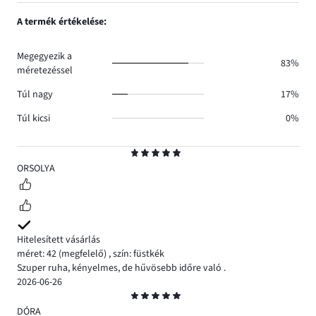
1,
0.
száma
szavazatok
A termék értékelése:
0.
száma
0.
Megegyezik a
83%
méretezéssel
Túl nagy
17%
Túl kicsi
0%
Osztályzat
5
ORSOLYA
Hitelesített vásárlás
méret: 42
(megfelelő)
,
szín: füstkék
Szuper ruha, kényelmes, de hűvösebb időre való .
2026-06-26
Osztályzat
5
DÓRA