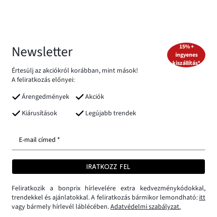
Newsletter
15% +
ingyenes
kiszállítás*
Értesülj az akciókról korábban, mint mások!
A feliratkozás előnyei:
Árengedmények
Akciók
Kiárusítások
Legújabb trendek
E-mail címed *
IRATKOZZ FEL
Feliratkozik a bonprix hírlevelére extra kedvezménykódokkal,
trendekkel és ajánlatokkal. A feliratkozás bármikor lemondható:
itt
vagy bármely hírlevél láblécében.
Adatvédelmi szabályzat.