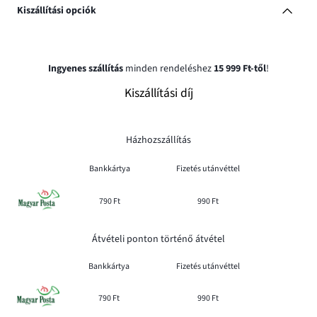
Kiszállítási opciók
Ingyenes szállítás
minden rendeléshez
15 999 Ft-től
!
Kiszállítási díj
Házhozszállítás
Bankkártya
Fizetés utánvéttel
790 Ft
990 Ft
Átvételi ponton történő átvétel
Bankkártya
Fizetés utánvéttel
790 Ft
990 Ft