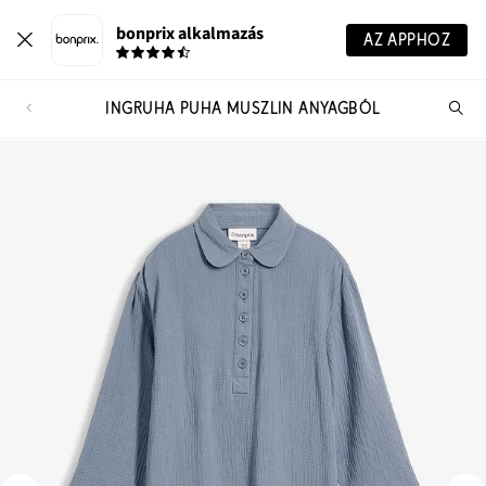
bonprix alkalmazás
AZ APPHOZ
INGRUHA PUHA MUSZLIN ANYAGBÓL
Te
ker