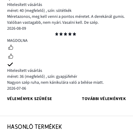
Hitelesített vásárlás
méret: 40
(megfelelő)
,
szín: sötétkék
Méretazonos, meg kell venni a pontos méretet. A derekánál gumis.
Valóban vastagabb, nem nyári. Vasalni kell. De szép.
2026-08-09
Osztályzat
5
MAGDOLNA
Hitelesített vásárlás
méret: 36
(megfelelő)
,
szín: gyapjúfehér
Nagyon szép ruha, nem kánikulára való a bélése miatt.
2026-07-06
VÉLEMÉNYEK SZŰRÉSE
TOVÁBBI VÉLEMÉNYEK
HASONLÓ TERMÉKEK