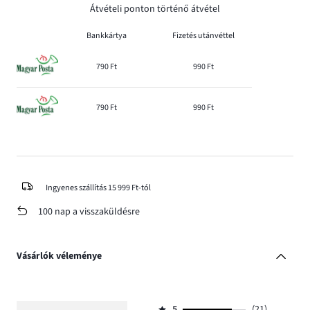
Átvételi ponton történő átvétel
Bankkártya
Fizetés utánvéttel
790 Ft
990 Ft
790 Ft
990 Ft
Ingyenes szállítás 15 999 Ft-tól
100 nap a visszaküldésre
Vásárlók véleménye
5
(21)