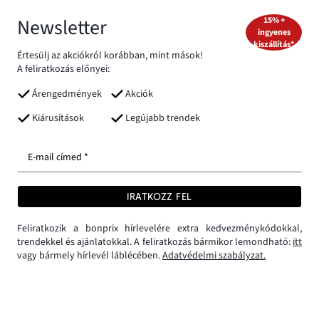
Newsletter
15% +
ingyenes
kiszállítás*
Értesülj az akciókról korábban, mint mások!
A feliratkozás előnyei:
Árengedmények
Akciók
Kiárusítások
Legújabb trendek
E-mail címed *
IRATKOZZ FEL
Feliratkozik a bonprix hírlevelére extra kedvezménykódokkal,
trendekkel és ajánlatokkal. A feliratkozás bármikor lemondható:
itt
vagy bármely hírlevél láblécében.
Adatvédelmi szabályzat.