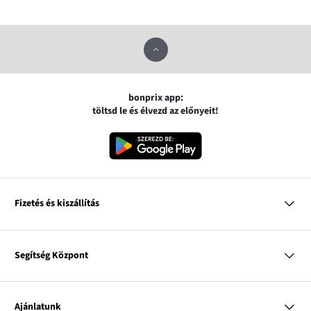
bonprix app:
töltsd le és élvezd az előnyeit!
Fizetés és kiszállítás
MasterCard
VISA
Segítség Központ
Google pay
Apple pay
Kérdések és válaszok
Magyar Posta
Kiszállítás és fizetési módok
Ajánlatunk