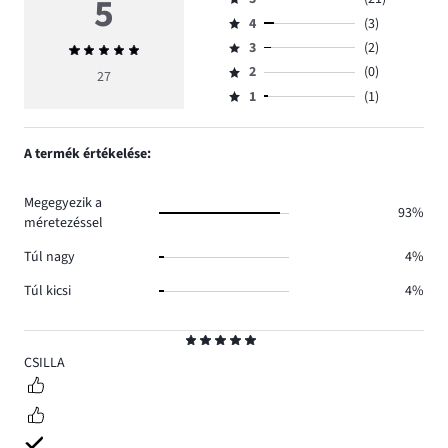
5
Osztályzat
4
(3)
5,
Osztályzat
szavazatok
3
(2)
Átlagos
4,
Osztályzat
száma
értékelés
szavazatok
2
(0)
3,
27
Osztályzat
21.
5
száma
szavazatok
1
(1)
2,
Osztályzat
3.
száma
szavazatok
1,
2.
száma
szavazatok
A termék értékelése:
0.
száma
1.
Megegyezik a
93%
méretezéssel
Túl nagy
4%
Túl kicsi
4%
Osztályzat
5
CSILLA