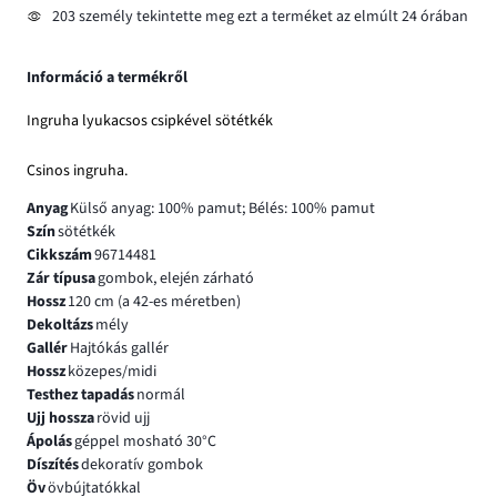
203 személy tekintette meg ezt a terméket az elmúlt 24 órában
Információ a termékről
Ingruha lyukacsos csipkével sötétkék
Csinos ingruha.
Anyag
Külső anyag: 100% pamut; Bélés: 100% pamut
Szín
sötétkék
Cikkszám
96714481
Zár típusa
gombok, elején zárható
Hossz
120 cm (a 42-es méretben)
Dekoltázs
mély
Gallér
Hajtókás gallér
Hossz
közepes/midi
Testhez tapadás
normál
Ujj hossza
rövid ujj
Ápolás
géppel mosható 30°C
Díszítés
dekoratív gombok
Öv
övbújtatókkal