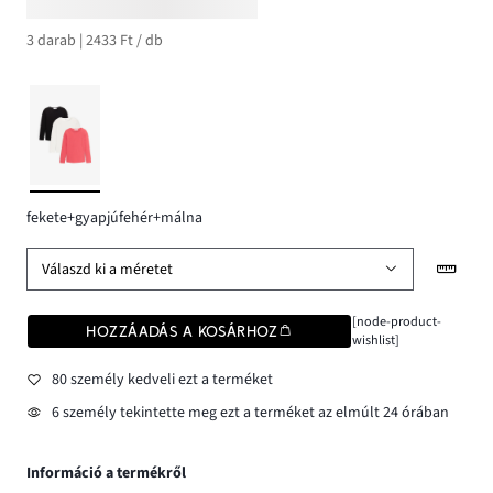
3 darab | 2433 Ft / db
fekete+gyapjúfehér+málna
Válaszd ki a méretet
[node-product-
HOZZÁADÁS A KOSÁRHOZ
wishlist]
80 személy kedveli ezt a terméket
6 személy tekintette meg ezt a terméket az elmúlt 24 órában
Információ a termékről