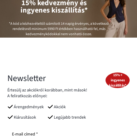
15% kedvezmény és
ingyenes kiszállítás*
*A kód a kézhezvételtől számított 14 napig érvényes, a következő
rendelésnél minimum
5990 Ft
értékben használható fel, más
kedvezménykódokkal nem vonható össze.
Newsletter
15% +
ingyenes
kiszállítás*
Értesülj az akciókról korábban, mint mások!
A feliratkozás előnyei:
Árengedmények
Akciók
Kiárusítások
Legújabb trendek
E-mail címed *