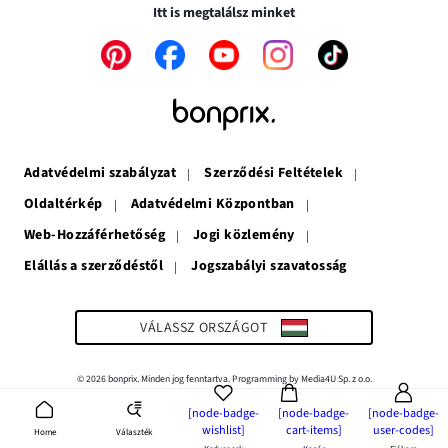
nyílik
meg
Itt is megtalálsz minket
meg
A
A
A
A
A
link
link
link
link
link
új
új
új
új
új
ablakban
ablakban
ablakban
ablakban
ablakban
nyílik
nyílik
nyílik
nyílik
nyílik
meg
meg
meg
meg
meg
Adatvédelmi szabályzat
Szerződési Feltételek
Oldaltérkép
Adatvédelmi Központban
Web-Hozzáférhetőség
Jogi közlemény
Elállás a szerződéstől
Jogszabályi szavatosság
A
link
új
ablakban
VÁLASSZ ORSZÁGOT
nyílik
meg
© 2026 bonprix. Minden jog fenntartva. Programming by Media4U Sp. z o.o.
[node-badge-
[node-badge-
[node-badge-
wishlist]
cart-items]
user-codes]
Választék
Home