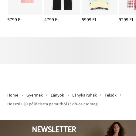
5799 Ft
4799 Ft
5999 Ft
9299 Ft
Home
Gyermek
Lányok
Lányka ruhák
Felsők
Hosszú ujjú póló tiszta pamutból (3 db-os csomag)
NEWSLETTER