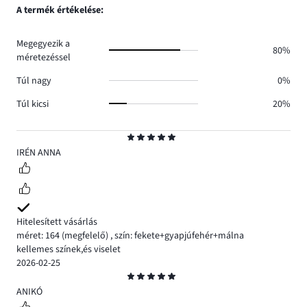
száma
szavazatok
A termék értékelése:
0.
száma
0.
Megegyezik a
80%
méretezéssel
Túl nagy
0%
Túl kicsi
20%
Osztályzat
5
IRÉN ANNA
Hitelesített vásárlás
méret: 164
(megfelelő)
,
szín: fekete+gyapjúfehér+málna
kellemes színek,és viselet
2026-02-25
Osztályzat
5
ANIKÓ