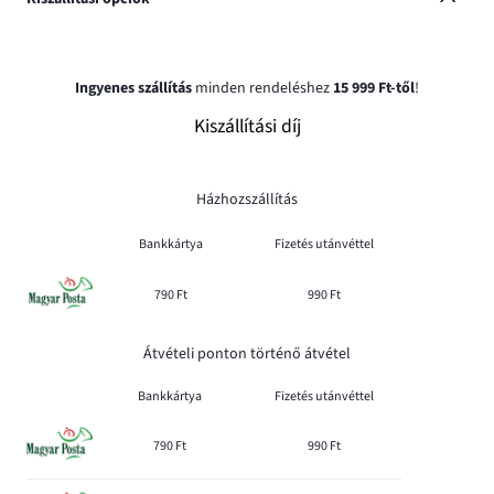
Ingyenes szállítás
minden rendeléshez
15 999 Ft-től
!
Kiszállítási díj
Házhozszállítás
Bankkártya
Fizetés utánvéttel
790 Ft
990 Ft
Átvételi ponton történő átvétel
Bankkártya
Fizetés utánvéttel
790 Ft
990 Ft