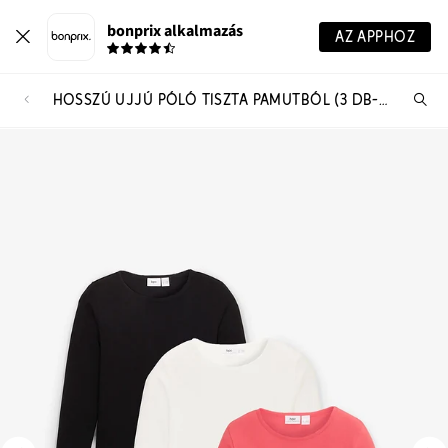
bonprix alkalmazás
AZ APPHOZ
HOSSZÚ UJJÚ PÓLÓ TISZTA PAMUTBÓL (3 DB-OS CSOMAG)
Te
ker