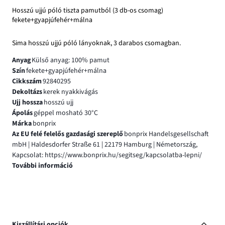
Hosszú ujjú póló tiszta pamutból (3 db-os csomag)
fekete+gyapjúfehér+málna
Sima hosszú ujjú póló lányoknak, 3 darabos csomagban.
Anyag
Külső anyag: 100% pamut
Szín
fekete+gyapjúfehér+málna
Cikkszám
92840295
Dekoltázs
kerek nyakkivágás
Ujj hossza
hosszú ujj
Ápolás
géppel mosható 30°C
Márka
bonprix
Az EU felé felelős gazdasági szereplő
bonprix Handelsgesellschaft
mbH | Haldesdorfer Straße 61 | 22179 Hamburg | Németország,
Kapcsolat: https://www.bonprix.hu/segitseg/kapcsolatba-lepni/
További információ
Kiszállítási opciók