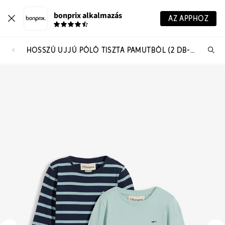
bonprix alkalmazás
AZ APPHOZ
HOSSZÚ UJJÚ PÓLÓ TISZTA PAMUTBÓL (2 DB-OS CSOMAG)
Te
ker