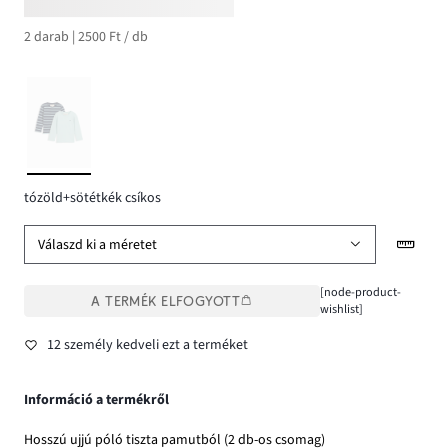
2 darab | 2500 Ft / db
tózöld+sötétkék csíkos
Válaszd ki a méretet
[node-product-
A TERMÉK ELFOGYOTT
wishlist]
12 személy kedveli ezt a terméket
Információ a termékről
Hosszú ujjú póló tiszta pamutból (2 db-os csomag)