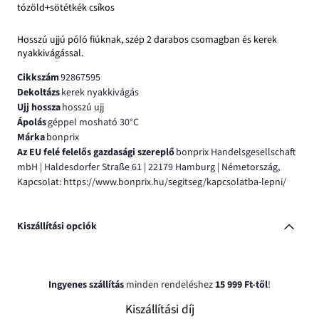
tózöld+sötétkék csíkos
Hosszú ujjú póló fiúknak, szép 2 darabos csomagban és kerek
nyakkivágással.
Cikkszám
92867595
Dekoltázs
kerek nyakkivágás
Ujj hossza
hosszú ujj
Ápolás
géppel mosható 30°C
Márka
bonprix
Az EU felé felelős gazdasági szereplő
bonprix Handelsgesellschaft
mbH | Haldesdorfer Straße 61 | 22179 Hamburg | Németország,
Kapcsolat: https://www.bonprix.hu/segitseg/kapcsolatba-lepni/
Kiszállítási opciók
Ingyenes szállítás
minden rendeléshez
15 999 Ft-től
!
Kiszállítási díj