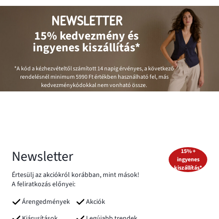
NEWSLETTER
15% kedvezmény és
ingyenes kiszállítás*
*A kód a kézhezvételtől számított 14 napig érvényes, a következő
rendelésnél minimum
5990 Ft
értékben használható fel, más
kedvezménykódokkal nem vonható össze.
Newsletter
15% +
ingyenes
kiszállítás*
Értesülj az akciókról korábban, mint mások!
A feliratkozás előnyei:
Árengedmények
Akciók
Kiárusítások
Legújabb trendek