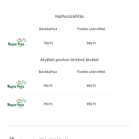
Házhozszállítás
Bankkártya
Fizetés utánvéttel
790 Ft
990 Ft
Átvételi ponton történő átvétel
Bankkártya
Fizetés utánvéttel
790 Ft
990 Ft
790 Ft
990 Ft