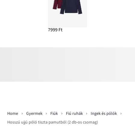
7999 Ft
Home
Gyermek
Fiúk
Fiú ruhák
Ingek és pólók
Hosszú ujjú póló tiszta pamutból (2 db-os csomag)