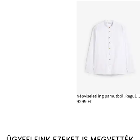
Népviseleti ing pamutból, Regular Fi
9299 Ft
ÜGYFELEINK EZEKET IS MEGVETTÉK