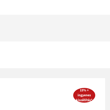
15% +
ingyenes
kiszállítás*