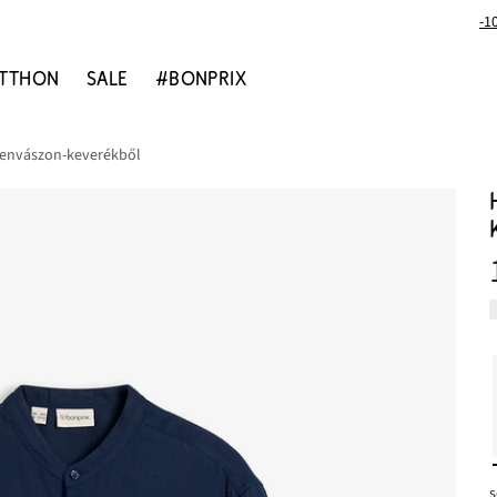
-1
TTHON
SALE
#BONPRIX
 lenvászon-keverékből
s