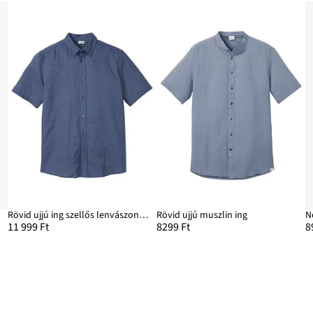
t
Rövid ujjú ing szellős lenvászon keverékből
Rövid ujjú muszlin ing
11 999 Ft
8299 Ft
8