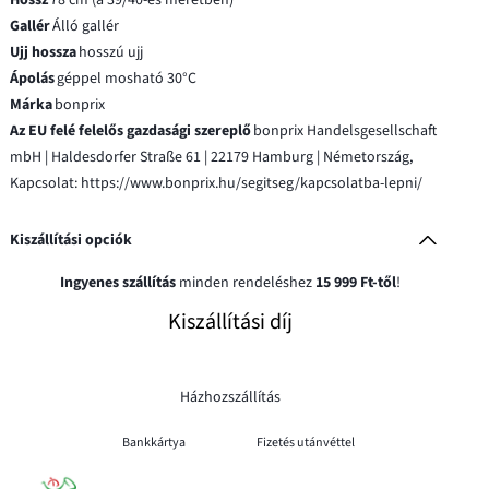
Gallér
Álló gallér
Ujj hossza
hosszú ujj
Ápolás
géppel mosható 30°C
Márka
bonprix
Az EU felé felelős gazdasági szereplő
bonprix Handelsgesellschaft
mbH | Haldesdorfer Straße 61 | 22179 Hamburg | Németország,
Kapcsolat: https://www.bonprix.hu/segitseg/kapcsolatba-lepni/
Kiszállítási opciók
Ingyenes szállítás
minden rendeléshez
15 999 Ft-től
!
Kiszállítási díj
Házhozszállítás
Bankkártya
Fizetés utánvéttel