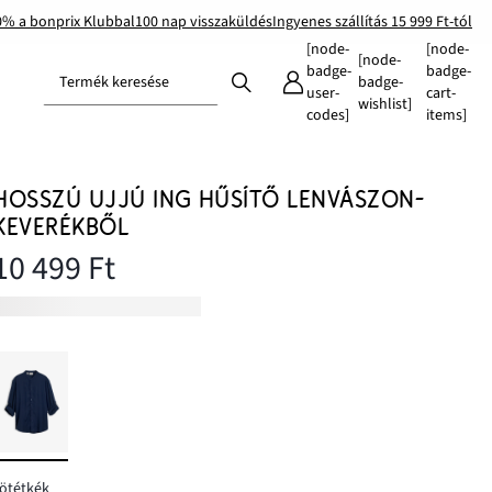
0% a bonprix Klubbal
100 nap visszaküldés
Ingyenes szállítás 15 999 Ft-tól
[node-
[node-
[node-
badge-
badge-
Termék keresése
badge-
user-
cart-
wishlist]
codes]
items]
HOSSZÚ UJJÚ ING HŰSÍTŐ LENVÁSZON-
KEVERÉKBŐL
10 499 Ft
ötétkék