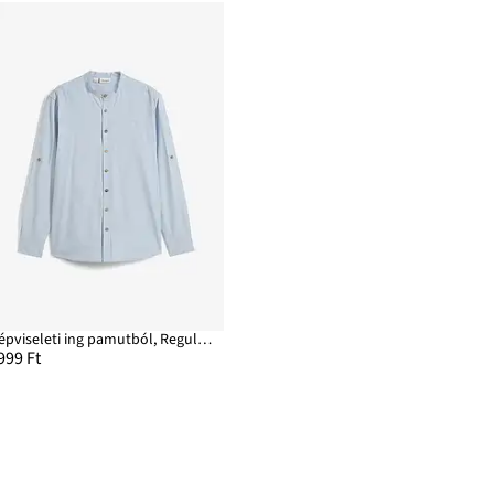
Népviseleti ing pamutból, Regular Fit
999 Ft