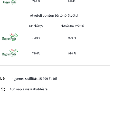
790 Ft
990 Ft
Átvételi ponton történő átvétel
Bankkártya
Fizetés utánvéttel
790 Ft
990 Ft
790 Ft
990 Ft
Ingyenes szállítás 15 999 Ft-tól
100 nap a visszaküldésre