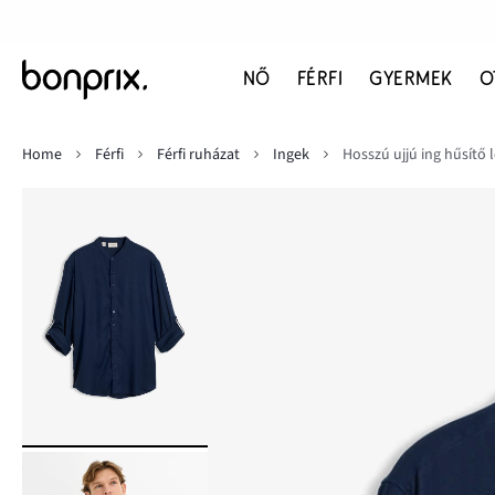
NŐ
FÉRFI
GYERMEK
O
Home
Férfi
Férfi ruházat
Ingek
Hosszú ujjú ing hűsítő