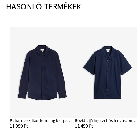
HASONLÓ TERMÉKEK
Puha, elasztikus kord ing bio-pamutból
Rövid ujjú ing szellős lenvászon keverékből, Loose Fit
11 999 Ft
11 499 Ft