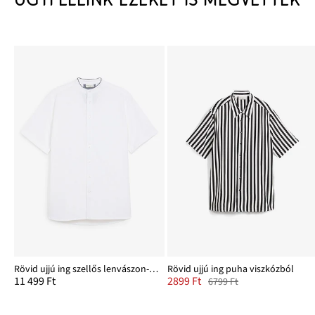
Rövid ujjú ing szellős lenvászon-keverékből
Rövid ujjú ing puha viszkózból
11 499 Ft
2899 Ft
6799 Ft