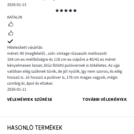
2026-01-13
Osztályzat
5
KATALIN
Hitelesített vásárlás
méret: 40
(megfelelő)
,
szín: vintage rózsaszín melírozott
104 cm-es mellbőségre és 118 cm-es csípőre a 40/42-es méret
kényelmesen lezser, blúz fölötti pulóvernek is tökéletes. Az ujja
valóban elég szűknek tűnik, de jól nyúlik, így nem szoros, és elég
hosszú is. Jó hosszú a pulóver is, 176 cm magas vagyok, mégis
combig ér, ápol és eltakar.
2026-01-11
VÉLEMÉNYEK SZŰRÉSE
TOVÁBBI VÉLEMÉNYEK
HASONLÓ TERMÉKEK