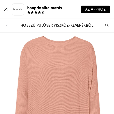
bonprix alkalmazás
AZ APPHOZ
HOSSZÚ PULÓVER VISZKÓZ-KEVERÉKBŐL
Te
ker