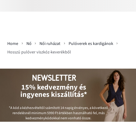
Home
Nő
Női ruházat
Pulóverek es kardigánok
Hosszú pulóver viszkóz-keverékből
NEWSLETTER
15% kedvezmény és
ingyenes kiszállítás*
*A kód a kézhezvételtől számított 14 napig érvényes, a következő
rendelésnél minimum
5990 Ft
értékben használható fel, más
kedvezménykódokkal nem vonható össze.