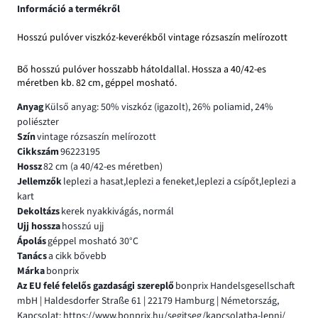
Információ a termékről
Hosszú pulóver viszkóz-keverékből vintage rózsaszín melírozott
Bő hosszú pulóver hosszabb hátoldallal. Hossza a 40/42-es
méretben kb. 82 cm, géppel mosható.
Anyag
Külső anyag: 50% viszkóz (igazolt), 26% poliamid, 24%
poliészter
Szín
vintage rózsaszín melírozott
Cikkszám
96223195
Hossz
82 cm (a 40/42-es méretben)
Jellemzők
leplezi a hasat,leplezi a feneket,leplezi a csípőt,leplezi a
kart
Dekoltázs
kerek nyakkivágás, normál
Ujj hossza
hosszú ujj
Ápolás
géppel mosható 30°C
Tanács
a cikk bővebb
Márka
bonprix
Az EU felé felelős gazdasági szereplő
bonprix Handelsgesellschaft
mbH | Haldesdorfer Straße 61 | 22179 Hamburg | Németország,
Kapcsolat: https://www.bonprix.hu/segitseg/kapcsolatba-lepni/