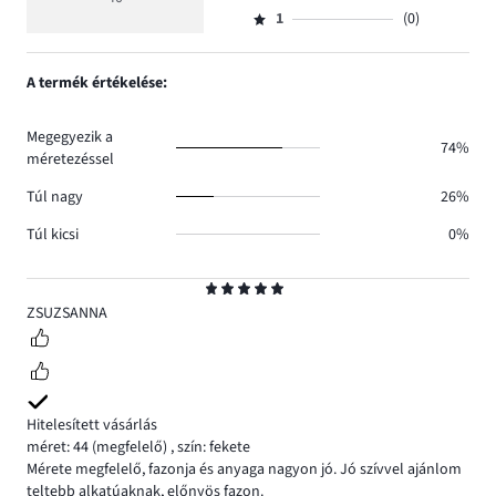
Osztályzat
35.
5
száma
szavazatok
1
(0)
2,
Osztályzat
4.
száma
szavazatok
1,
1.
száma
szavazatok
A termék értékelése:
0.
száma
0.
Megegyezik a
74%
méretezéssel
Túl nagy
26%
Túl kicsi
0%
Osztályzat
5
ZSUZSANNA
Hitelesített vásárlás
méret: 44
(megfelelő)
,
szín: fekete
Mérete megfelelő, fazonja és anyaga nagyon jó. Jó szívvel ajánlom
teltebb alkatúaknak, előnyös fazon.