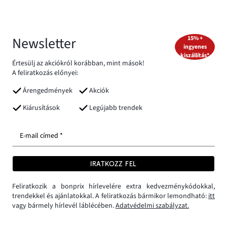
Newsletter
15% +
ingyenes
kiszállítás*
Értesülj az akciókról korábban, mint mások!
A feliratkozás előnyei:
Árengedmények
Akciók
Kiárusítások
Legújabb trendek
E-mail címed *
IRATKOZZ FEL
Feliratkozik a bonprix hírlevelére extra kedvezménykódokkal,
trendekkel és ajánlatokkal. A feliratkozás bármikor lemondható:
itt
vagy bármely hírlevél láblécében.
Adatvédelmi szabályzat.