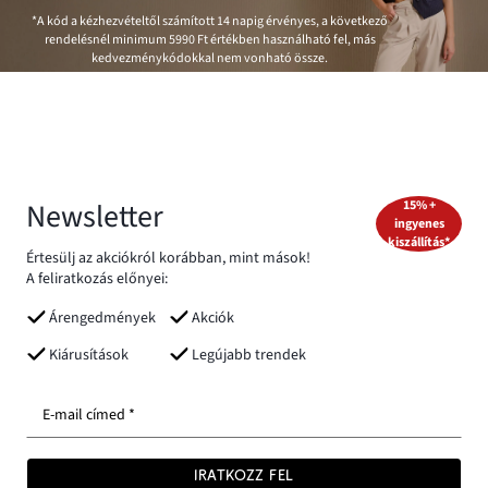
*A kód a kézhezvételtől számított 14 napig érvényes, a következő
rendelésnél minimum
5990 Ft
értékben használható fel, más
kedvezménykódokkal nem vonható össze.
Newsletter
15% +
ingyenes
kiszállítás*
Értesülj az akciókról korábban, mint mások!
A feliratkozás előnyei:
Árengedmények
Akciók
Kiárusítások
Legújabb trendek
E-mail címed *
IRATKOZZ FEL