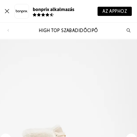
bonprix alkalmazás
AZ APPHOZ
HIGH TOP SZABADIDŐCIPŐ
Te
ker