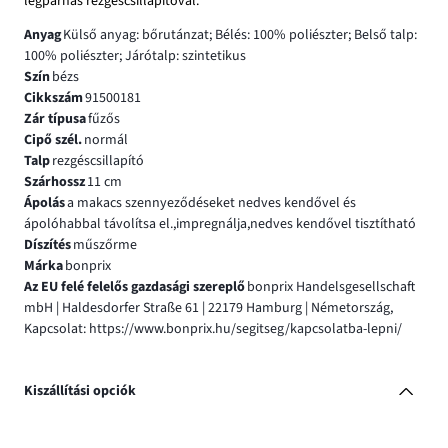
légpárnás rezgéscsillapítóval.
Anyag
Külső anyag: bőrutánzat; Bélés: 100% poliészter; Belső talp:
100% poliészter; Járótalp: szintetikus
Szín
bézs
Cikkszám
91500181
Zár típusa
fűzős
Cipő szél.
normál
Talp
rezgéscsillapító
Szárhossz
11 cm
Ápolás
a makacs szennyeződéseket nedves kendővel és
ápolóhabbal távolítsa el.,impregnálja,nedves kendővel tisztítható
Díszítés
műszőrme
Márka
bonprix
Az EU felé felelős gazdasági szereplő
bonprix Handelsgesellschaft
mbH | Haldesdorfer Straße 61 | 22179 Hamburg | Németország,
Kapcsolat: https://www.bonprix.hu/segitseg/kapcsolatba-lepni/
Kiszállítási opciók