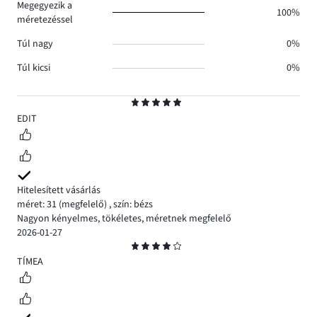
Megegyezik a
100%
méretezéssel
Túl nagy
0%
Túl kicsi
0%
Osztályzat
5
EDIT
Hitelesített vásárlás
méret: 31
(megfelelő)
,
szín: bézs
Nagyon kényelmes, tökéletes, méretnek megfelelő
2026-01-27
Osztályzat
4
TÍMEA