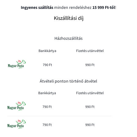
Ingyenes szállítás
minden rendeléshez
15 999 Ft-től
!
Kiszállítási díj
Házhozszállítás
Bankkártya
Fizetés utánvéttel
790 Ft
990 Ft
Átvételi ponton történő átvétel
Bankkártya
Fizetés utánvéttel
790 Ft
990 Ft
790 Ft
990 Ft