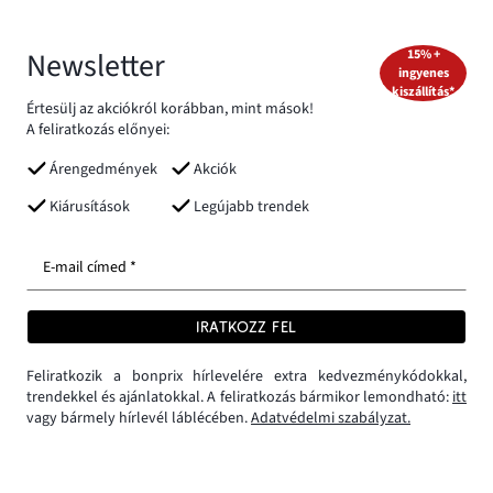
Newsletter
15% +
ingyenes
kiszállítás*
Értesülj az akciókról korábban, mint mások!
A feliratkozás előnyei:
Árengedmények
Akciók
Kiárusítások
Legújabb trendek
E-mail címed *
IRATKOZZ FEL
Feliratkozik a bonprix hírlevelére extra kedvezménykódokkal,
trendekkel és ajánlatokkal. A feliratkozás bármikor lemondható:
itt
vagy bármely hírlevél láblécében.
Adatvédelmi szabályzat.