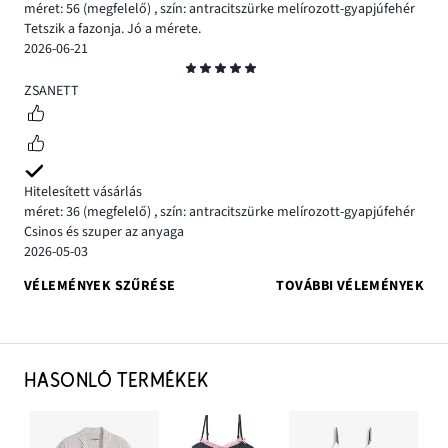
méret: 56
(megfelelő)
,
szín: antracitszürke melírozott-gyapjúfehér
Tetszik a fazonja. Jó a mérete.
2026-06-21
Osztályzat
5
ZSANETT
Hitelesített vásárlás
méret: 36
(megfelelő)
,
szín: antracitszürke melírozott-gyapjúfehér
Csinos és szuper az anyaga
2026-05-03
VÉLEMÉNYEK SZŰRÉSE
TOVÁBBI VÉLEMÉNYEK
HASONLÓ TERMÉKEK