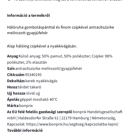
Információ a termékről
Hálóruha gomboláspánttal és finom csipkével antracitszürke
melírozott-gyapjúfehér
Alap hálóing csipkével a nyakkivágásán.
Anyag
Külső anyag: 50% pamut, 50% poliészter; Csipke: 98%
poliészter, 2% elasztán
Szín
antracitszürke melírozott/gyapjúfehér
Cikkszám
95340195
Dekoltázs
kerek nyakkivágás
Hossz
térdet takaró
Ujj hossza
rövid ujj
Ápolás
géppel mosható 40°C
Márka
bonprix
Az EU felé felelős gazdasági szereplő
bonprix Handelsgesellschaft
mbH | Haldesdorfer Straße 61 | 22179 Hamburg | Németország,
Kapcsolat: https://www.bonprix.hu/segitseg/kapcsolatba-lepni/
További információ