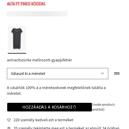
4674 Ft FINED kóddal
antracitszürke melírozott-gyapjúfehér
Válaszd ki a méretet
A vásárlók 100%-a a méretezésnek megfelelőnek találta a
méretet.
[node-product-
HOZZÁADÁS A KOSÁRHOZ
wishlist]
220 személy kedveli ezt a terméket
70 személy tekintette meg ezt a terméket az elmúlt 24 órában