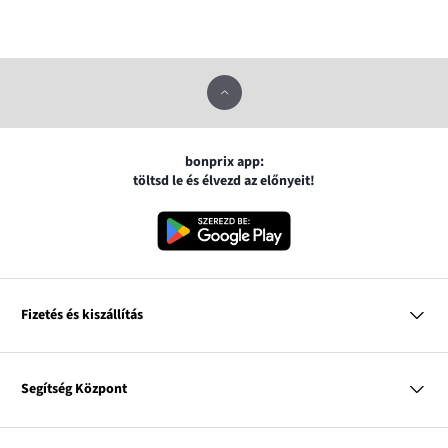
bonprix app:
töltsd le és élvezd az előnyeit!
Fizetés és kiszállítás
MasterCard
VISA
Segítség Központ
Google pay
Apple pay
Kérdések és válaszok