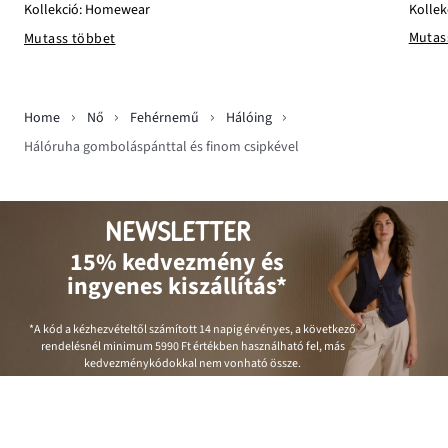
Kollek
Kollekció: Homewear
Mutas
Mutass többet
Home
Nő
Fehérnemű
Hálóing
Hálóruha gomboláspánttal és finom csipkével
NEWSLETTER
15% kedvezmény és
ingyenes kiszállítás*
*A kód a kézhezvételtől számított 14 napig érvényes, a következő
rendelésnél minimum
5990 Ft
értékben használható fel, más
kedvezménykódokkal nem vonható össze.