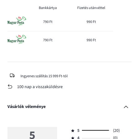
Bankkártya
Fizetés utánvéttel
790 Ft
990 Ft
790 Ft
990 Ft
Ingyenes szállítás 15 999 Ft-tól
100 nap a visszaküldésre
Vásárlók véleménye
5
5
(20)
Osztályzat
4
(0)