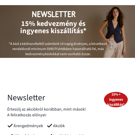
NEWSLETTER
15% kedvezmény és
ingyenes kiszállítás*
*A kód a kézhezvételtől számított 14 napig érvényes, a következő
rendelésnél minimum
5990 Ft
értékben használható fel, más
kedvezménykódokkal nem vonható össze.
Newsletter
15% +
ingyenes
kiszállítás*
Értesülj az akciókról korábban, mint mások!
A feliratkozás előnyei:
Árengedmények
Akciók