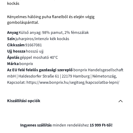
kockás
Kényelmes hálóing puha flanelből és elején végig
gomboláspánttal.
Anyag
Külső anyag: 98% pamut, 2% fémszálak
Szín
juharpiros/intenzív kék kockás
Cikkszám
91667081
Ujj hossza
hosszú ujj
Ápolás
géppel mosható 40°C
Márka
bonprix
Az EU felé felelős gazdasági szereplő
bonprix Handelsgesellschaft
mbH | Haldesdorfer Straße 61 | 22179 Hamburg | Németország,
Kapcsolat: https://www.bonprix.hu/segitseg/kapcsolatba-lepni/
Kiszállítási opciók
Ingyenes szállítás
minden rendeléshez
15 999 Ft-től
!