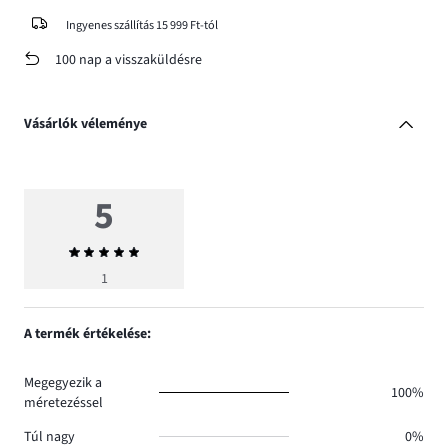
Ingyenes szállítás 15 999 Ft-tól
100 nap a visszaküldésre
Vásárlók véleménye
5
Átlagos
értékelés
1
5
A termék értékelése:
Megegyezik a
100%
méretezéssel
Túl nagy
0%