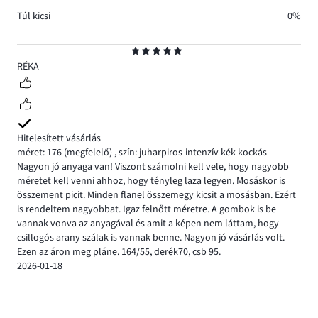
Túl kicsi
0%
Osztályzat
5
RÉKA
Hitelesített vásárlás
méret: 176
(megfelelő)
,
szín: juharpiros-intenzív kék kockás
Nagyon jó anyaga van! Viszont számolni kell vele, hogy nagyobb
méretet kell venni ahhoz, hogy tényleg laza legyen. Mosáskor is
összement picit. Minden flanel összemegy kicsit a mosásban. Ezért
is rendeltem nagyobbat. Igaz felnőtt méretre. A gombok is be
vannak vonva az anyagával és amit a képen nem láttam, hogy
csillogós arany szálak is vannak benne. Nagyon jó vásárlás volt.
Ezen az áron meg pláne. 164/55, derék70, csb 95.
2026-01-18