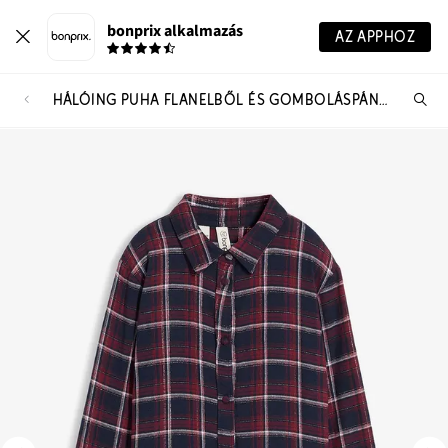
bonprix alkalmazás
AZ APPHOZ
HÁLÓING PUHA FLANELBŐL ÉS GOMBOLÁSPÁNTTAL
Te
ker