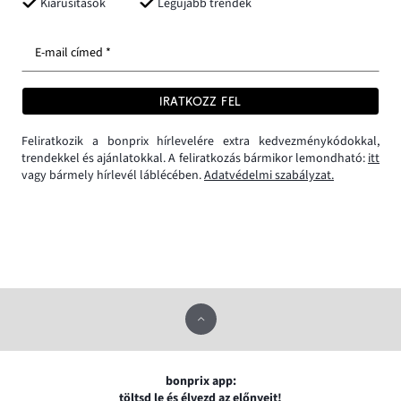
Kiárusítások
Legújabb trendek
E-mail címed *
IRATKOZZ FEL
Feliratkozik a bonprix hírlevelére extra kedvezménykódokkal,
trendekkel és ajánlatokkal. A feliratkozás bármikor lemondható:
itt
vagy bármely hírlevél láblécében.
Adatvédelmi szabályzat.
bonprix app:
töltsd le és élvezd az előnyeit!