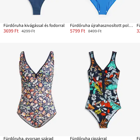
Fürdőruha kivágással és fodorral
Fürdőruha újrahasznosított poliamidból
3699 Ft
5799 Ft
3
4299 Ft
8499 Ft
Fürdőruha, gyorsan szárad
Fürdőruha cipzárral
F