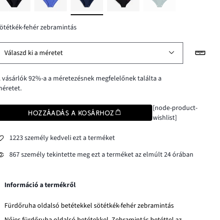
ötétkék-fehér zebramintás
Válaszd ki a méretet
 vásárlók 92%-a a méretezésnek megfelelőnek találta a
éretet.
[node-product-
HOZZÁADÁS A KOSÁRHOZ
wishlist]
1223 személy kedveli ezt a terméket
867 személy tekintette meg ezt a terméket az elmúlt 24 órában
Információ a termékről
Fürdőruha oldalsó betétekkel sötétkék-fehér zebramintás
Nőies fürdőruha oldalsó betétekkel. Zebramintás betéttel az