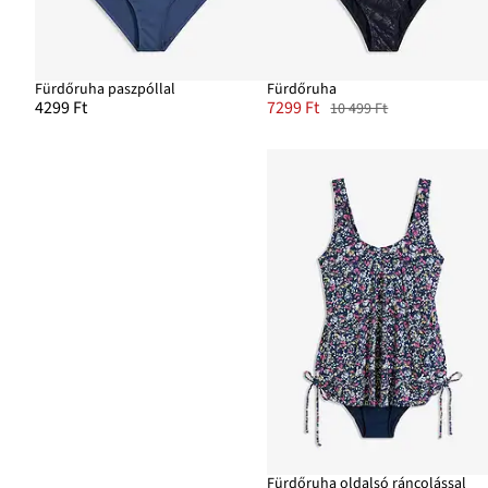
Fürdőruha paszpóllal
Fürdőruha
4299 Ft
7299 Ft
10 499 Ft
Fürdőruha oldalsó ráncolással