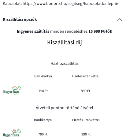
Kapcsolat: https://www.bonprix.hu/segitseg/kapcsolatba-lepni/
Kiszállítási opciók
Ingyenes szállítás
minden rendeléshez
15 999 Ft-től
!
Kiszállítási díj
Házhozszállítás
Bankkártya
Fizetés utánvéttel
790 Ft
990 Ft
Átvételi ponton történő átvétel
Bankkártya
Fizetés utánvéttel
790 Ft
990 Ft