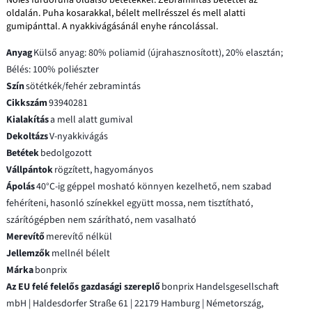
oldalán. Puha kosarakkal, bélelt mellrésszel és mell alatti
gumipánttal. A nyakkivágásánál enyhe ráncolással.
Anyag
Külső anyag: 80% poliamid (újrahasznosított), 20% elasztán;
Bélés: 100% poliészter
Szín
sötétkék/fehér zebramintás
Cikkszám
93940281
Kialakítás
a mell alatt gumival
Dekoltázs
V-nyakkivágás
Betétek
bedolgozott
Vállpántok
rögzített, hagyományos
Ápolás
40°C-ig géppel mosható könnyen kezelhető, nem szabad
fehéríteni, hasonló színekkel együtt mossa, nem tisztítható,
szárítógépben nem szárítható, nem vasalható
Merevítő
merevítő nélkül
Jellemzők
mellnél bélelt
Márka
bonprix
Az EU felé felelős gazdasági szereplő
bonprix Handelsgesellschaft
mbH | Haldesdorfer Straße 61 | 22179 Hamburg | Németország,