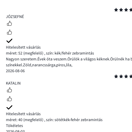
Osztályzat
5
JÓZSEFNÉ
Hitelesített vásárlás
méret: 52
(megfelelő)
,
szín: kék/fehér zebramintás
Nagyon szeretem.Évek óta veszem.Örülök a világos kéknek.Örülnék ha b
színekkel.Zöld,narancssárga,piros,lila,
2026-08-06
Osztályzat
5
KATALIN
Hitelesített vásárlás
méret: 40
(megfelelő)
,
szín: sötétkék-fehér zebramintás
Tökéletes
2026-08-03