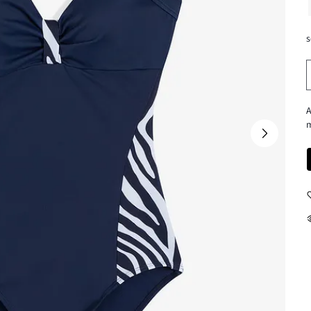
s
A
m