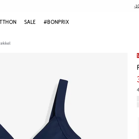
-1
TTHON
SALE
#BONPRIX
tekkel