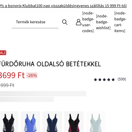
0% a bonprix Klubbal
100 nap visszaküldés
Ingyenes szállítás 15 999 Ft-tól
[node-
[node-
[node-
badge-
badge-
Termék keresése
badge-
user-
cart-
wishlist]
codes]
items]
SALE
FÜRDŐRUHA OLDALSÓ BETÉTEKKEL
3699 Ft
-26%
(599)
4999 Ft