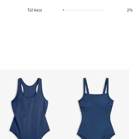
Túl kicsi
2%