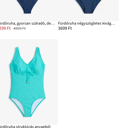
Fürdőruha, gyorsan száradó, dekoratív hátmegoldással
Fürdőruha négyszögletes kivágással
299 Ft
3699 Ft
4999 Ft
ürdőruha struktúrás anyagból