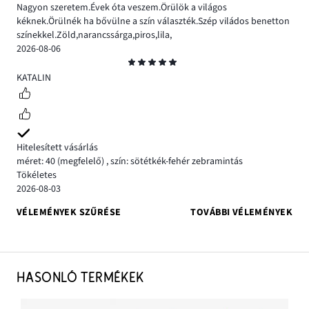
Nagyon szeretem.Évek óta veszem.Örülök a világos
kéknek.Örülnék ha bővülne a szín választék.Szép viládos benetton
színekkel.Zöld,narancssárga,piros,lila,
2026-08-06
Osztályzat
5
KATALIN
Hitelesített vásárlás
méret: 40
(megfelelő)
,
szín: sötétkék-fehér zebramintás
Tökéletes
2026-08-03
VÉLEMÉNYEK SZŰRÉSE
TOVÁBBI VÉLEMÉNYEK
HASONLÓ TERMÉKEK