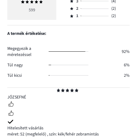
szavazatok
3
(4)
Átlagos
4,
Osztályzat
száma
értékelés
szavazatok
2
(2)
3,
599
Osztályzat
552.
5
száma
szavazatok
1
(2)
2,
Osztályzat
39.
száma
szavazatok
1,
4.
száma
szavazatok
A termék értékelése:
2.
száma
2.
Megegyezik a
92%
méretezéssel
Túl nagy
6%
Túl kicsi
2%
Osztályzat
5
JÓZSEFNÉ
Hitelesített vásárlás
méret: 52
(megfelelő)
,
szín: kék/fehér zebramintás