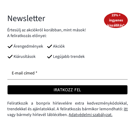
Newsletter
15% +
ingyenes
kiszállítás*
Értesülj az akciókról korábban, mint mások!
A feliratkozás előnyei:
Árengedmények
Akciók
Kiárusítások
Legújabb trendek
E-mail címed *
IRATKOZZ FEL
Feliratkozik a bonprix hírlevelére extra kedvezménykódokkal,
trendekkel és ajánlatokkal. A feliratkozás bármikor lemondható:
itt
vagy bármely hírlevél láblécében.
Adatvédelmi szabályzat.