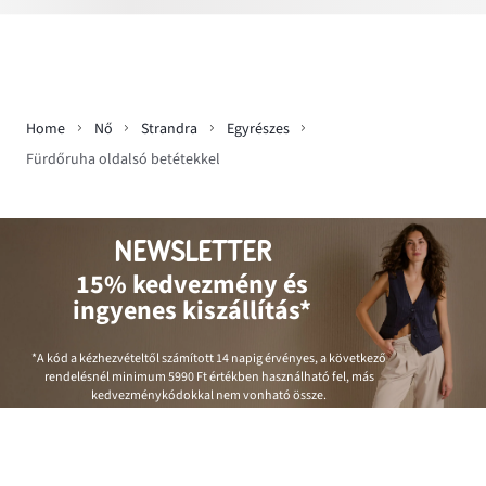
Home
Nő
Strandra
Egyrészes
Fürdőruha oldalsó betétekkel
NEWSLETTER
15% kedvezmény és
ingyenes kiszállítás*
*A kód a kézhezvételtől számított 14 napig érvényes, a következő
rendelésnél minimum
5990 Ft
értékben használható fel, más
kedvezménykódokkal nem vonható össze.