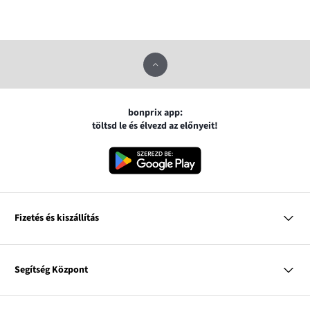
bonprix app:
töltsd le és élvezd az előnyeit!
Fizetés és kiszállítás
MasterCard
VISA
Segítség Központ
Google pay
Apple pay
Kérdések és válaszok