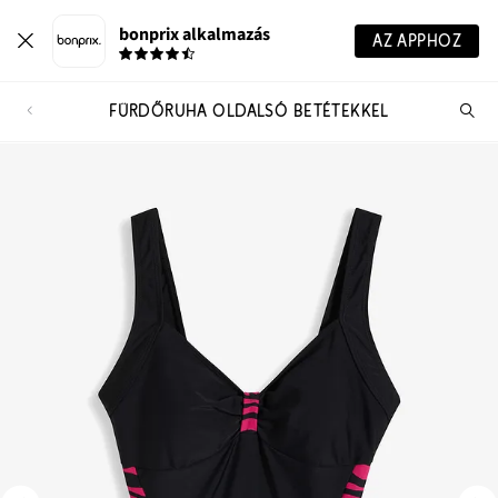
bonprix alkalmazás
AZ APPHOZ
FÜRDŐRUHA OLDALSÓ BETÉTEKKEL
Te
ker