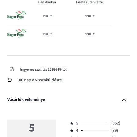
Bankkártya
Fizetés utánvéttel
790 Ft
990 Ft
790 Ft
990 Ft
Ingyenes szállítás 15 999 Ft-tól
100 nap a visszaküldésre
Vásárlók véleménye
5
5
(552)
Osztályzat
4
(39)
5,
Osztályzat