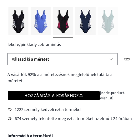
fekete/pinklady zebramintás
Válaszd ki a méretet
A vásárlók 92%-a a méretezésnek megfelelőnek találta a
méretet.
[node-product-
HOZZÁADÁS A KOSÁRHOZ
wishlist]
1222 személy kedveli ezt a terméket
674 személy tekintette meg ezt a terméket az elmúlt 24 órában
Információ a termékről