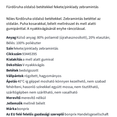
Fürdőruha oldalsó betétekkel fekete/pinklady zebramintás
Nőies fürdőruha oldalsó betétekkel. Zebramintás betéttel az
oldalán. Puha kosarakkal, bélelt mellrésszel és mell alatti
gumipánttal. A nyakkivágásánál enyhe ráncolással.
Anyag
Külső anyag: 80% poliamid (újrahasznosított), 20% elasztán;
Bélés: 100% poliészter
Szín
fekete/pinklady zebramintás
Cikkszám
93445395
Kialakítás
a mell alatt gumival
Dekoltázs
V-nyakkivágás
Betétek
bedolgozott
Vállpántok
rögzített, hagyományos
Ápolás
40°C-ig géppel mosható könnyen kezelhető, nem szabad
fehéríteni, hasonló színekkel együtt mossa, nem tisztítható,
szárítógépben nem szárítható, nem vasalható
Merevítő
merevítő nélkül
Jellemzők
mellnél bélelt
Márka
bonprix
Az EU felé felelős gazdasági szereplő
bonprix Handelsgesellschaft