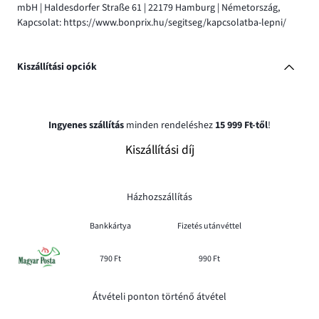
mbH | Haldesdorfer Straße 61 | 22179 Hamburg | Németország,
Kapcsolat: https://www.bonprix.hu/segitseg/kapcsolatba-lepni/
Kiszállítási opciók
Ingyenes szállítás
minden rendeléshez
15 999 Ft-től
!
Kiszállítási díj
Házhozszállítás
Bankkártya
Fizetés utánvéttel
790 Ft
990 Ft
Átvételi ponton történő átvétel