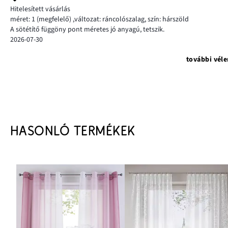
Hitelesített vásárlás
méret: 1
(megfelelő)
,
változat: ráncolószalag,
szín: hárszöld
A sötétítő függöny pont méretes jó anyagú, tetszik.
2026-07-30
további vél
HASONLÓ TERMÉKEK