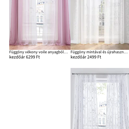
Függöny vékony voile anyagból, extra hosszú méretekben is (2 db-os csomag)
Függöny mintával és újrahasznosított poliészterrel (1 db)
kezdőár 6299 Ft
kezdőár 2499 Ft