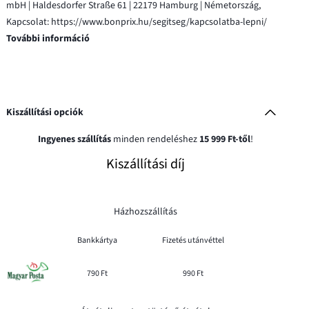
mbH | Haldesdorfer Straße 61 | 22179 Hamburg | Németország,
Kapcsolat: https://www.bonprix.hu/segitseg/kapcsolatba-lepni/
További információ
Kiszállítási opciók
Ingyenes szállítás
minden rendeléshez
15 999 Ft-től
!
Kiszállítási díj
Házhozszállítás
Bankkártya
Fizetés utánvéttel
790 Ft
990 Ft