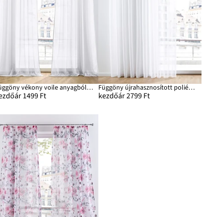
Függöny vékony voile anyagból (1 db)
Függöny újrahasznosított poliészterrel (1 db)
ezdőár 1499 Ft
kezdőár 2799 Ft