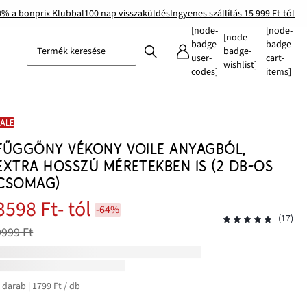
0% a bonprix Klubbal
100 nap visszaküldés
Ingyenes szállítás 15 999 Ft-tól
[node-
[node-
[node-
badge-
badge-
Termék keresése
badge-
user-
cart-
wishlist]
codes]
items]
SALE
FÜGGÖNY VÉKONY VOILE ANYAGBÓL,
EXTRA HOSSZÚ MÉRETEKBEN IS (2 DB-OS
CSOMAG)
3598 Ft
- tól
-64%
(17)
9999 Ft
 darab | 1799 Ft / db