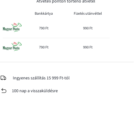
Átvételi ponton történő átvétel
Bankkártya
Fizetés utánvéttel
790 Ft
990 Ft
790 Ft
990 Ft
Ingyenes szállítás 15 999 Ft-tól
100 nap a visszaküldésre