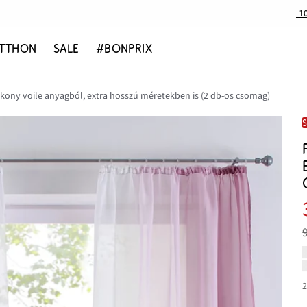
-1
TTHON
SALE
#BONPRIX
ony voile anyagból, extra hosszú méretekben is (2 db-os csomag)
2