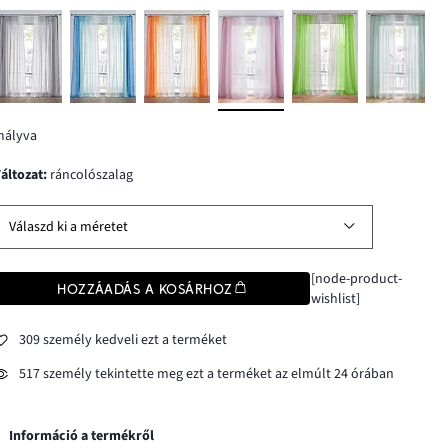
mályva
változat
:
ráncolószalag
Válaszd ki a méretet
[node-product-
HOZZÁADÁS A KOSÁRHOZ
wishlist]
309 személy kedveli ezt a terméket
517 személy tekintette meg ezt a terméket az elmúlt 24 órában
Információ a termékről