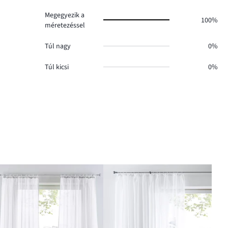
Megegyezik a
100%
méretezéssel
Túl nagy
0%
Túl kicsi
0%