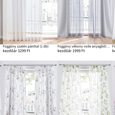
Függöny szatén pánttal (1 db)
Függöny vékony voile anyagból (2 db-os csomag)
kezdőár 3299 Ft
kezdőár 1999 Ft
k