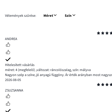
Vélemények szűrése:
Méret
Szín
Osztályzat
5
ANDREA
Hitelesített vásárlás
méret: 4
(megfelelő)
,
változat: ráncolószalag,
szín: mályva
Nagyon szép a színe, jó anyagú függöny. Ár érték arányban most nagysz
2026-08-05
Osztályzat
5
ZSUZSANNA