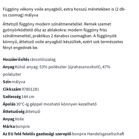
Függöny vékony voile anyagból, extra hosszú méretekben is (2 db-
os csomag) mályva
Áttetsző függöny modern színátmenetellel. Remek szemet
gyönyörködtető dísz az ablakokra: modern függöny friss
színátmenettel, praktikus 2 darabos csomagban. A függönyök
könnyű, áttetsző voile anyagból készültek, ezért sok természetes
fényt engednek be.
Hozzáerősítés
ráncolószalag
Anyag
Külső anyag: 53% poliészter (újrahasznosított), 47%
poliészter
Szín
mályva
Cikkszám
97801281
Szélesség
144 cm
Ápolás
30°C-ig géppel mosható könnyen kezelhető
Áttetszőség
áttetsző
Anyag
Voile
Márka
bonprix
Az EU felé felelős gazdasági szereplő
bonprix Handelsgesellschaft