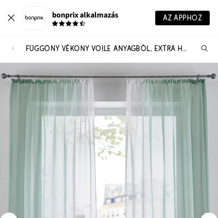
bonprix alkalmazás
AZ APPHOZ
FÜGGÖNY VÉKONY VOILE ANYAGBÓL, EXTRA HOSSZÚ MÉRETEKBEN IS (2 DB-OS CSOMAG)
Te
ker