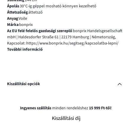
Ápolás
30°C-ig géppel mosható könnyen kezelhető
Áttetszőség
áttetsző
Anyag
Voile
Márka
bonprix
Az EU felé felelős gazdasági szereplő
bonprix Handelsgesellschaft
mbH | Haldesdorfer Straße 61 | 22179 Hamburg | Németország,
Kapcsolat: https://www.bonprix.hu/segitseg/kapcsolatba-lepni/
További információ
Kiszállítási opciók
Ingyenes szállítás
minden rendeléshez
15 999 Ft-től
!
Kiszállítási díj