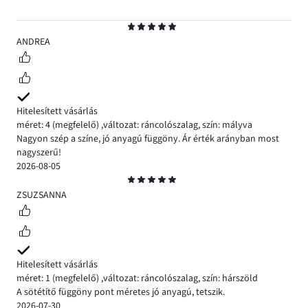
Osztályzat
5
ANDREA
Hitelesített vásárlás
méret: 4
(megfelelő)
,
változat: ráncolószalag,
szín: mályva
Nagyon szép a színe, jó anyagú függöny. Ár érték arányban most
nagyszerű!
2026-08-05
Osztályzat
5
ZSUZSANNA
Hitelesített vásárlás
méret: 1
(megfelelő)
,
változat: ráncolószalag,
szín: hárszöld
A sötétítő függöny pont méretes jó anyagú, tetszik.
2026-07-30