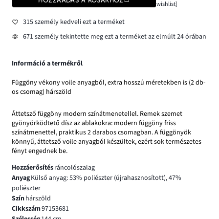
HOZZÁADÁS A KOSÁRHOZ
wishlist]
315 személy kedveli ezt a terméket
671 személy tekintette meg ezt a terméket az elmúlt 24 órában
Információ a termékről
Függöny vékony voile anyagból, extra hosszú méretekben is (2 db-
os csomag) hárszöld
Áttetsző függöny modern színátmenetellel. Remek szemet
gyönyörködtető dísz az ablakokra: modern függöny friss
színátmenettel, praktikus 2 darabos csomagban. A függönyök
könnyű, áttetsző voile anyagból készültek, ezért sok természetes
fényt engednek be.
Hozzáerősítés
ráncolószalag
Anyag
Külső anyag: 53% poliészter (újrahasznosított), 47%
poliészter
Szín
hárszöld
Cikkszám
97153681
Szélesség
144 cm