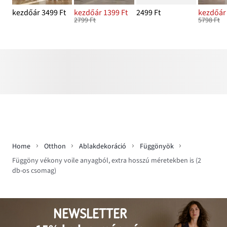
kezdőár 3499 Ft
kezdőár 1399 Ft
2499 Ft
kezdőár 
2799 Ft
5798 Ft
Home
Otthon
Ablakdekoráció
Függönyök
Függöny vékony voile anyagból, extra hosszú méretekben is (2
db-os csomag)
NEWSLETTER