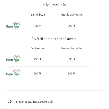
Házhozszállítás
Bankkártya
Fizetés utánvéttel
790 Ft
990 Ft
Átvételi ponton történő átvétel
Bankkártya
Fizetés utánvéttel
790 Ft
990 Ft
790 Ft
990 Ft
Ingyenes szállítás 15 999 Ft-tól