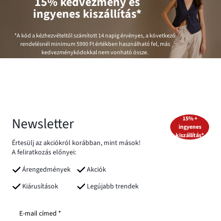
15% kedvezmény és
ingyenes kiszállítás*
*A kód a kézhezvételtől számított 14 napig érvényes, a következő
rendelésnél minimum
5990 Ft
értékben használható fel, más
kedvezménykódokkal nem vonható össze.
Newsletter
15% +
ingyenes
kiszállítás*
Értesülj az akciókról korábban, mint mások!
A feliratkozás előnyei:
Árengedmények
Akciók
Kiárusítások
Legújabb trendek
E-mail címed *