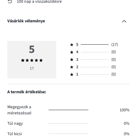
100 nap a visszaküldésre
Vásárlók véleménye
5
5
(17)
Osztályzat
4
(0)
5,
Osztályzat
szavazatok
3
(0)
Átlagos
4,
Osztályzat
száma
értékelés
szavazatok
2
(0)
3,
17
Osztályzat
17.
5
száma
szavazatok
1
(0)
2,
Osztályzat
0.
száma
szavazatok
1,
0.
száma
szavazatok
A termék értékelése:
0.
száma
0.
Megegyezik a
100%
méretezéssel
Túl nagy
0%
Túl kicsi
0%