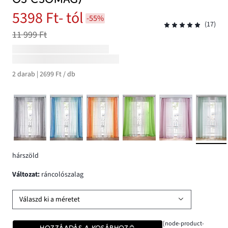
5398 Ft
- tól
-55%
(17)
11 999 Ft
2 darab | 2699 Ft / db
hárszöld
változat
:
ráncolószalag
Válaszd ki a méretet
[node-product-