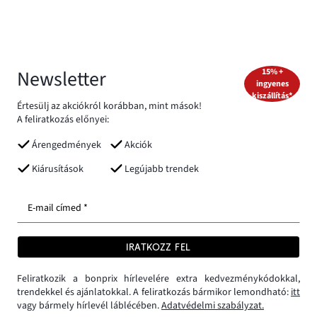
Newsletter
15% +
ingyenes
kiszállítás*
Értesülj az akciókról korábban, mint mások!
A feliratkozás előnyei:
Árengedmények
Akciók
Kiárusítások
Legújabb trendek
E-mail címed *
IRATKOZZ FEL
Feliratkozik a bonprix hírlevelére extra kedvezménykódokkal,
trendekkel és ajánlatokkal. A feliratkozás bármikor lemondható:
itt
vagy bármely hírlevél láblécében.
Adatvédelmi szabályzat.