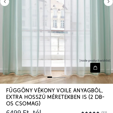
[node-product-wishlist]
FÜGGÖNY VÉKONY VOILE ANYAGBÓL,
EXTRA HOSSZÚ MÉRETEKBEN IS (2 DB-
OS CSOMAG)
6499 Ft
- tól
(11)