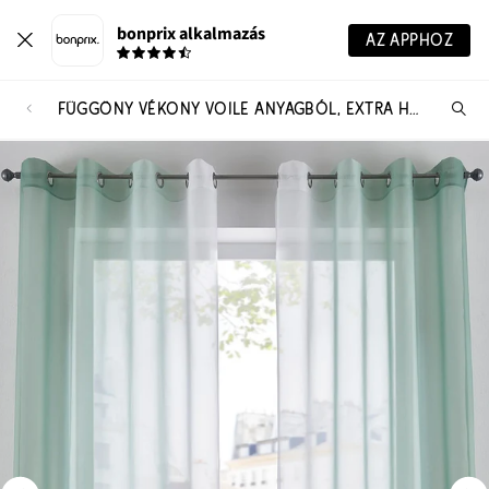
bonprix alkalmazás
AZ APPHOZ
FÜGGÖNY VÉKONY VOILE ANYAGBÓL, EXTRA HOSSZÚ MÉRETEKBEN IS (2 DB-OS CSOMAG)
Te
ker