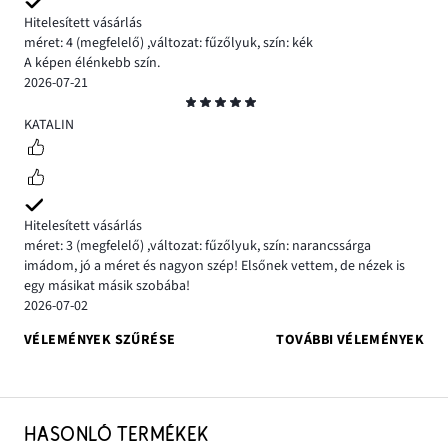
Hitelesített vásárlás
méret: 4
(megfelelő)
,
változat: fűzőlyuk,
szín: kék
A képen élénkebb szín.
2026-07-21
Osztályzat
5
KATALIN
Hitelesített vásárlás
méret: 3
(megfelelő)
,
változat: fűzőlyuk,
szín: narancssárga
imádom, jó a méret és nagyon szép! Elsőnek vettem, de nézek is
egy másikat másik szobába!
2026-07-02
VÉLEMÉNYEK SZŰRÉSE
TOVÁBBI VÉLEMÉNYEK
HASONLÓ TERMÉKEK