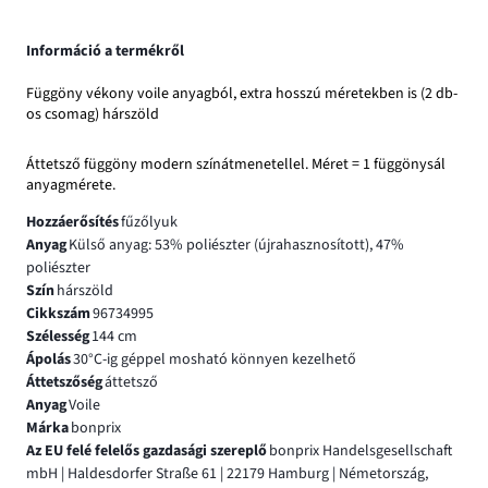
Információ a termékről
Függöny vékony voile anyagból, extra hosszú méretekben is (2 db-
os csomag) hárszöld
Áttetsző függöny modern színátmenetellel. Méret = 1 függönysál
anyagmérete.
Hozzáerősítés
fűzőlyuk
Anyag
Külső anyag: 53% poliészter (újrahasznosított), 47%
poliészter
Szín
hárszöld
Cikkszám
96734995
Szélesség
144 cm
Ápolás
30°C-ig géppel mosható könnyen kezelhető
Áttetszőség
áttetsző
Anyag
Voile
Márka
bonprix
Az EU felé felelős gazdasági szereplő
bonprix Handelsgesellschaft
mbH | Haldesdorfer Straße 61 | 22179 Hamburg | Németország,