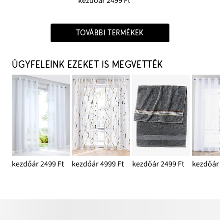
kezdőár 2499 Ft
TOVÁBBI TERMÉKEK
ÜGYFELEINK EZEKET IS MEGVETTÉK
kezdőár 2499 Ft
kezdőár 4999 Ft
kezdőár 2499 Ft
kezdőár 