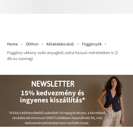
Home
Otthon
Ablakdekoráció
Függönyök
Függöny vékony voile anyagból, extra hosszú méretekben is (2
db-os csomag)
NEWSLETTER
15% kedvezmény és
ingyenes kiszállítás*
*A kód a kézhezvételtől számított 14 napig érvényes, a következő
rendelésnél minimum
5990 Ft
értékben használható fel, más
kedvezménykódokkal nem vonható össze.