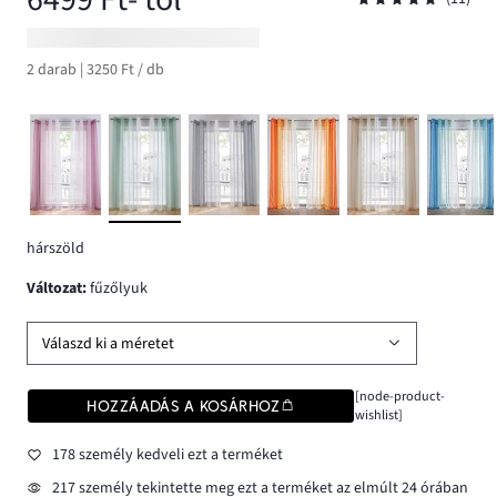
2 darab | 3250 Ft / db
hárszöld
változat
:
fűzőlyuk
Válaszd ki a méretet
[node-product-
HOZZÁADÁS A KOSÁRHOZ
wishlist]
178 személy kedveli ezt a terméket
217 személy tekintette meg ezt a terméket az elmúlt 24 órában