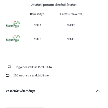
Átvételi ponton történő átvétel
Bankkártya
Fizetés utánvéttel
790 Ft
990 Ft
790 Ft
990 Ft
Ingyenes szállítás 15 999 Ft-tól
100 nap a visszaküldésre
Vásárlók véleménye