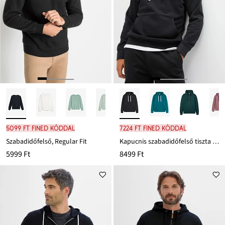
5099 Ft FINED kóddal
7224 Ft FINED kóddal
Szabadidőfelső, Regular Fit
Kapucnis szabadidőfelső tiszta pamutból
5999 Ft
8499 Ft