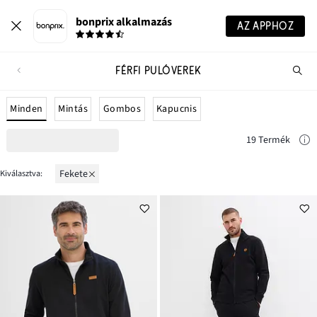
bonprix alkalmazás
AZ APPHOZ
FÉRFI PULÓVEREK
Te
ker
Minden
Mintás
Gombos
Kapucnis
19 Termék
fekete
Kiválasztva: