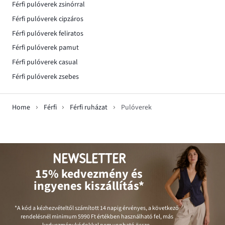
Férfi pulóverek zsinórral
Férfi pulóverek cipzáros
Férfi pulóverek feliratos
Férfi pulóverek pamut
Férfi pulóverek casual
Férfi pulóverek zsebes
Home
Férfi
Férfi ruházat
Pulóverek
NEWSLETTER
15% kedvezmény és
ingyenes kiszállítás*
*A kód a kézhezvételtől számított 14 napig érvényes, a következő
rendelésnél minimum
5990 Ft
értékben használható fel, más