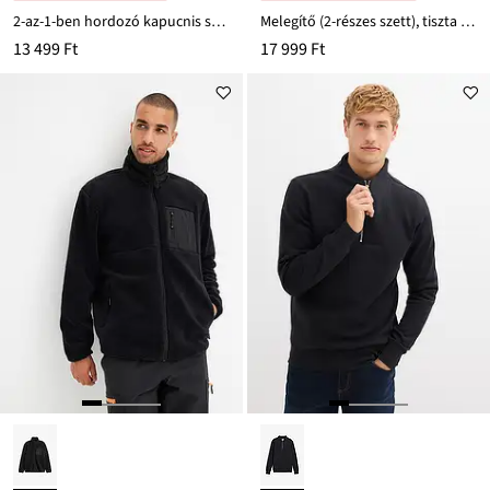
2-az-1-ben hordozó kapucnis szabadidőfelső férfiaknak, puha pamut anyagból
Melegítő (2-részes szett), tiszta pamutból
13 499 Ft
17 999 Ft