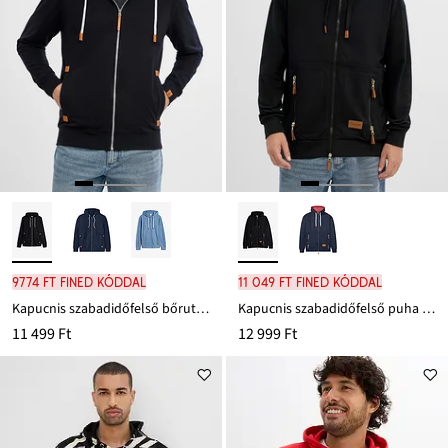
9774 Ft FINED kóddal
11 049 Ft FINED kóddal
Kapucnis szabadidőfelső bőrutánzatból készült részletekkel
Kapucnis szabadidőfelső puha pamut keverékből, Loose Fit
11 499 Ft
12 999 Ft