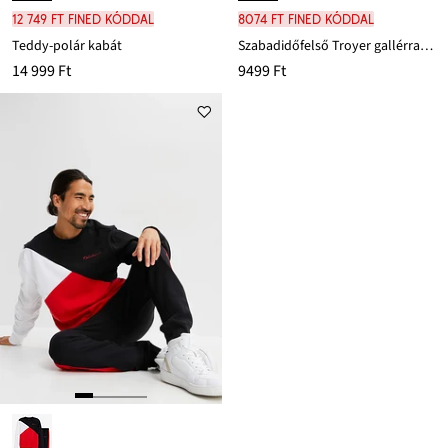
12 749 Ft FINED kóddal
8074 Ft FINED kóddal
Teddy-polár kabát
Szabadidőfelső Troyer gallérral és tiszta bio-pamutból
14 999 Ft
9499 Ft