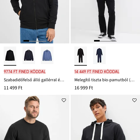
9774 Ft FINED kóddal
14 449 Ft FINED kóddal
Szabadidőfelső álló gallérral és bőrutánzatból készült részletekkel
Melegítő tiszta bio-pamutból (2-részes szett)
11 499 Ft
16 999 Ft