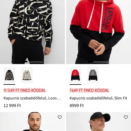
11 049 Ft FINED kóddal
7649 Ft FINED kóddal
Kapucnis szabadidőfelső, Loose Fit
Kapucnis szabadidőfelső, Slim Fit
12 999 Ft
8999 Ft