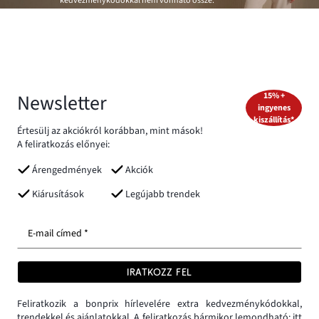
kedvezménykódokkal nem vonható össze.
Newsletter
15% +
ingyenes
kiszállítás*
Értesülj az akciókról korábban, mint mások!
A feliratkozás előnyei:
Árengedmények
Akciók
Kiárusítások
Legújabb trendek
E-mail címed *
IRATKOZZ FEL
Feliratkozik a bonprix hírlevelére extra kedvezménykódokkal,
trendekkel és ajánlatokkal. A feliratkozás bármikor lemondható:
itt