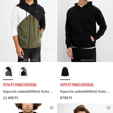
9774 Ft FINED kóddal
7479 Ft FINED kóddal
Kapucnis szabadidőfelső tiszta bio-pamutból
Kapucnis szabadidőfelső tiszta bio-pamutból, Loose Fit
11 499 Ft
8799 Ft