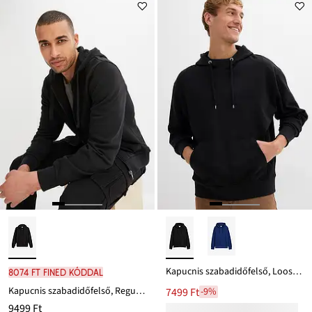
Ft-
ról
Kapucnis szabadidőfelső, Loose Fit
8074 Ft FINED kóddal
Kapucnis szabadidőfelső, Regular Fit
7499 Ft
-9%
9499 Ft