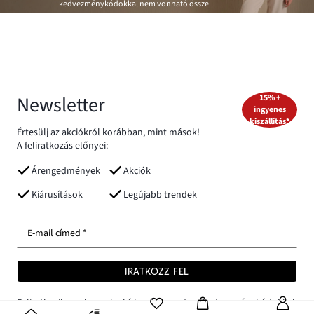
kedvezménykódokkal nem vonható össze.
Newsletter
15% +
ingyenes
kiszállítás*
Értesülj az akciókról korábban, mint mások!
A feliratkozás előnyei:
Árengedmények
Akciók
Kiárusítások
Legújabb trendek
E-mail címed *
IRATKOZZ FEL
Feliratkozik a bonprix hírlevelére extra kedvezménykódokkal,