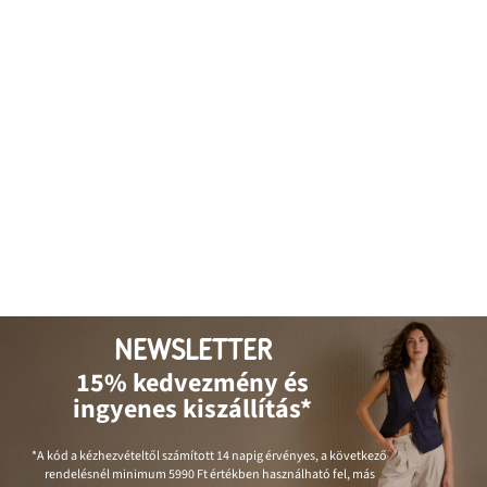
NEWSLETTER
15% kedvezmény és
ingyenes kiszállítás*
*A kód a kézhezvételtől számított 14 napig érvényes, a következő
rendelésnél minimum
5990 Ft
értékben használható fel, más