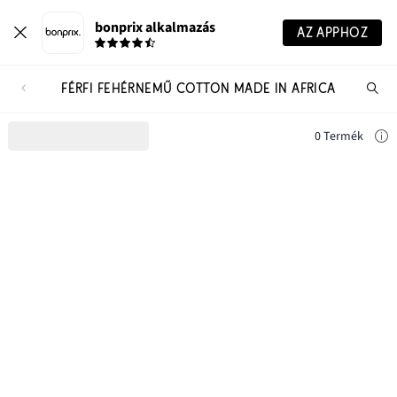
bonprix alkalmazás
AZ APPHOZ
FÉRFI FEHÉRNEMŰ COTTON MADE IN AFRICA
Te
ker
0 Termék