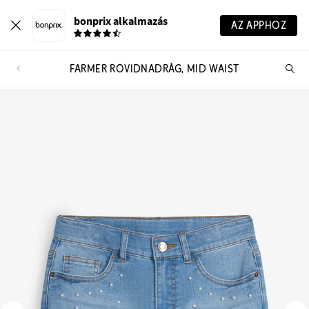
bonprix alkalmazás
AZ APPHOZ
FARMER RÖVIDNADRÁG, MID WAIST
Te
ker