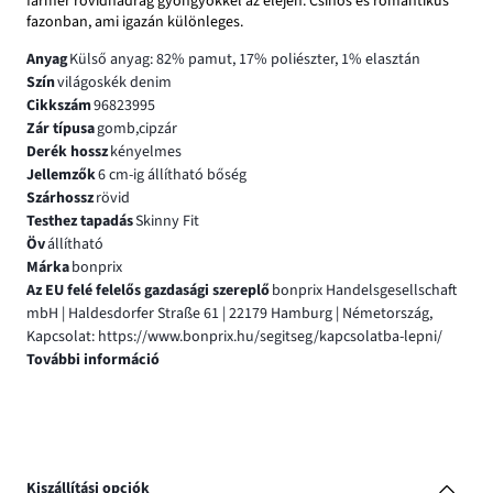
farmer rövidnadrág gyöngyökkel az elején. Csinos és romantikus
fazonban, ami igazán különleges.
Anyag
Külső anyag: 82% pamut, 17% poliészter, 1% elasztán
Szín
világoskék denim
Cikkszám
96823995
Zár típusa
gomb,cipzár
Derék hossz
kényelmes
Jellemzők
6 cm-ig állítható bőség
Szárhossz
rövid
Testhez tapadás
Skinny Fit
Öv
állítható
Márka
bonprix
Az EU felé felelős gazdasági szereplő
bonprix Handelsgesellschaft
mbH | Haldesdorfer Straße 61 | 22179 Hamburg | Németország,
Kapcsolat: https://www.bonprix.hu/segitseg/kapcsolatba-lepni/
További információ
Kiszállítási opciók