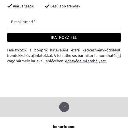
Kiárusítások
Legújabb trendek
E-mail címed *
IRATKOZZ FEL
Feliratkozik a bonprix hírlevelére extra kedvezménykódokkal,
trendekkel és ajánlatokkal. A feliratkozás bármikor lemondható:
itt
vagy bármely hírlevél láblécében.
Adatvédelmi szabályzat.
bonprix app: