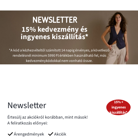
NEWSLETTER
15% kedvezmény és
ingyenes kiszállítás*
*A kód a kézhezvételtől számított 14 napig érvényes, a következő
rendelésnél minimum
5990 Ft
értékben használható fel, más
kedvezménykódokkal nem vonható össze.
Newsletter
15% +
ingyenes
kiszállítás*
Értesülj az akciókról korábban, mint mások!
A feliratkozás előnyei:
Árengedmények
Akciók