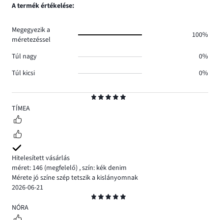
szavazatok
A termék értékelése:
0.
száma
0.
Megegyezik a
100%
méretezéssel
Túl nagy
0%
Túl kicsi
0%
Osztályzat
5
TÍMEA
Hitelesített vásárlás
méret: 146
(megfelelő)
,
szín: kék denim
Mérete jó színe szép tetszik a kislányomnak
2026-06-21
Osztályzat
5
NÓRA