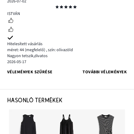
2026-07-02
Osztályzat
5
ISTVÁN
Hitelesített vásárlás
méret: 44
(megfelelő)
,
szín: olívazöld
Nagyon tetszik,divatos
2026-05-17
VÉLEMÉNYEK SZŰRÉSE
TOVÁBBI VÉLEMÉNYEK
HASONLÓ TERMÉKEK