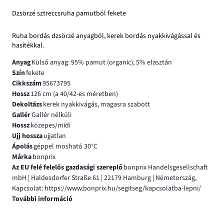
Dzsörzé sztreccsruha pamutból fekete
Ruha bordás dzsörzé anyagból, kerek bordás nyakkivágással és
hasítékkal.
Anyag
Külső anyag: 95% pamut (organic), 5% elasztán
Szín
fekete
Cikkszám
95673795
Hossz
126 cm (a 40/42-es méretben)
Dekoltázs
kerek nyakkivágás, magasra szabott
Gallér
Gallér nélküli
Hossz
közepes/midi
Ujj hossza
ujjatlan
Ápolás
géppel mosható 30°C
Márka
bonprix
Az EU felé felelős gazdasági szereplő
bonprix Handelsgesellschaft
mbH | Haldesdorfer Straße 61 | 22179 Hamburg | Németország,
Kapcsolat: https://www.bonprix.hu/segitseg/kapcsolatba-lepni/
További információ