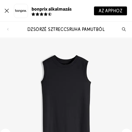
bonprix alkalmazás
AZ APPHOZ
DZSÖRZÉ SZTRECCSRUHA PAMUTBÓL
Te
ker