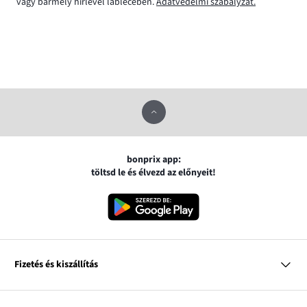
vagy bármely hírlevél láblécében.
Adatvédelmi szabályzat.
bonprix app:
töltsd le és élvezd az előnyeit!
Fizetés és kiszállítás
MasterCard