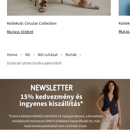
Kollek
Kollekció: Circular Collection
Mutas
Mutass többet
Home
Nő
Női ruházat
Ruhák
Dzsörzé sztreccsruha pamutból
NEWSLETTER
15% kedvezmény és
ingyenes kiszállítás*
*A kód a kézhezvételtől számított 14 napig érvényes, a következő
rendelésnél minimum
5990 Ft
értékben használható fel, más
kedvezménykódokkal nem vonható össze.