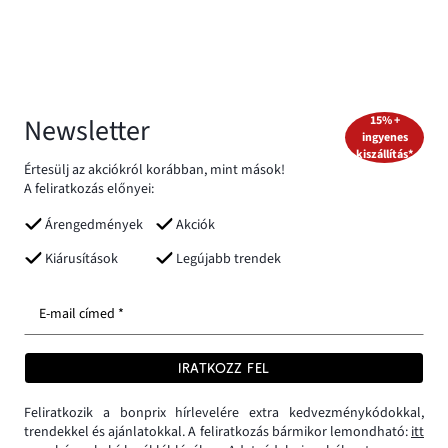
Newsletter
15% +
ingyenes
kiszállítás*
Értesülj az akciókról korábban, mint mások!
A feliratkozás előnyei:
Árengedmények
Akciók
Kiárusítások
Legújabb trendek
E-mail címed *
IRATKOZZ FEL
Feliratkozik a bonprix hírlevelére extra kedvezménykódokkal,
trendekkel és ajánlatokkal. A feliratkozás bármikor lemondható:
itt