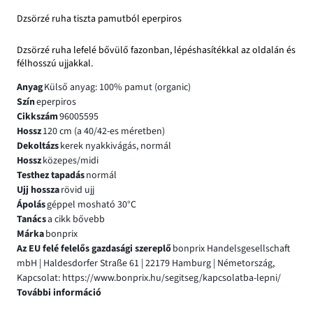
Dzsörzé ruha tiszta pamutból eperpiros
Dzsörzé ruha lefelé bővülő fazonban, lépéshasítékkal az oldalán és
félhosszú ujjakkal.
Anyag
Külső anyag: 100% pamut (organic)
Szín
eperpiros
Cikkszám
96005595
Hossz
120 cm (a 40/42-es méretben)
Dekoltázs
kerek nyakkivágás, normál
Hossz
közepes/midi
Testhez tapadás
normál
Ujj hossza
rövid ujj
Ápolás
géppel mosható 30°C
Tanács
a cikk bővebb
Márka
bonprix
Az EU felé felelős gazdasági szereplő
bonprix Handelsgesellschaft
mbH | Haldesdorfer Straße 61 | 22179 Hamburg | Németország,
Kapcsolat: https://www.bonprix.hu/segitseg/kapcsolatba-lepni/
További információ