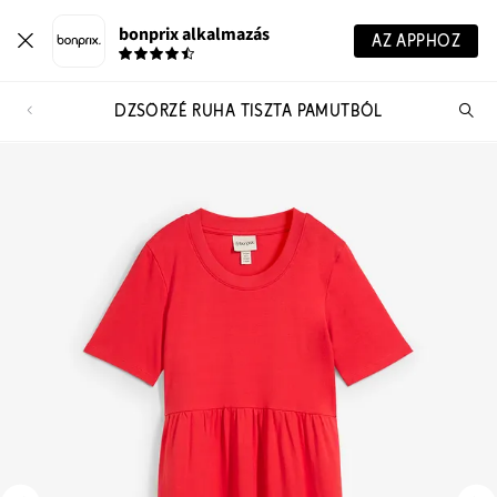
bonprix alkalmazás
AZ APPHOZ
DZSÖRZÉ RUHA TISZTA PAMUTBÓL
Te
ker