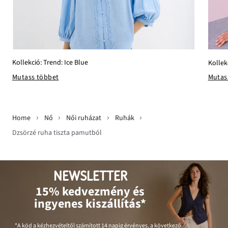
Kollekció: Trend: Ice Blue
Kollek
Mutass többet
Mutas
Home
Nő
Női ruházat
Ruhák
Dzsörzé ruha tiszta pamutból
NEWSLETTER
15% kedvezmény és
ingyenes kiszállítás*
*A kód a kézhezvételtől számított 14 napig érvényes, a következő