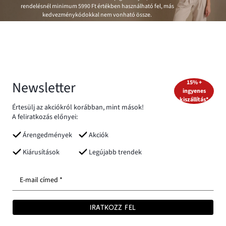
rendelésnél minimum
5990 Ft
értékben használható fel, más
kedvezménykódokkal nem vonható össze.
Newsletter
15% +
ingyenes
kiszállítás*
Értesülj az akciókról korábban, mint mások!
A feliratkozás előnyei:
Árengedmények
Akciók
Kiárusítások
Legújabb trendek
E-mail címed *
IRATKOZZ FEL