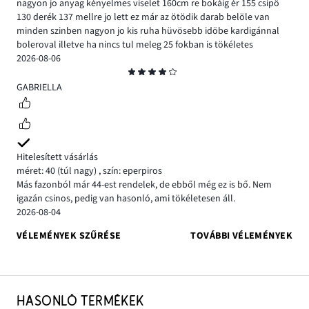
nagyon jo anyag kényelmes viselet 160cm re bokáig ér 155 csipö
130 derék 137 mellre jo lett ez már az ötödik darab belöle van
minden szinben nagyon jo kis ruha hüvösebb idöbe kardigánnal
boleroval illetve ha nincs tul meleg 25 fokban is tökéletes
2026-08-06
Osztályzat
4
GABRIELLA
Hitelesített vásárlás
méret: 40
(túl nagy)
,
szín: eperpiros
Más fazonból már 44-est rendelek, de ebből még ez is bő. Nem
igazán csinos, pedig van hasonló, ami tökéletesen áll.
2026-08-04
VÉLEMÉNYEK SZŰRÉSE
TOVÁBBI VÉLEMÉNYEK
HASONLÓ TERMÉKEK