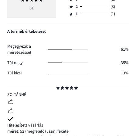
Átlagos
4,
Osztályzat
száma
értékelés
szavazatok
2
(3)
3,
61
Osztályzat
45.
5
száma
szavazatok
1
(1)
2,
Osztályzat
10.
száma
szavazatok
1,
2.
száma
szavazatok
A termék értékelése:
3.
száma
1.
Megegyezik a
61%
méretezéssel
Túl nagy
35%
Túl kicsi
3%
Osztályzat
5
ZOLTÁNNÉ
Hitelesített vásárlás
méret: 52
(megfelelő)
,
szín: fekete