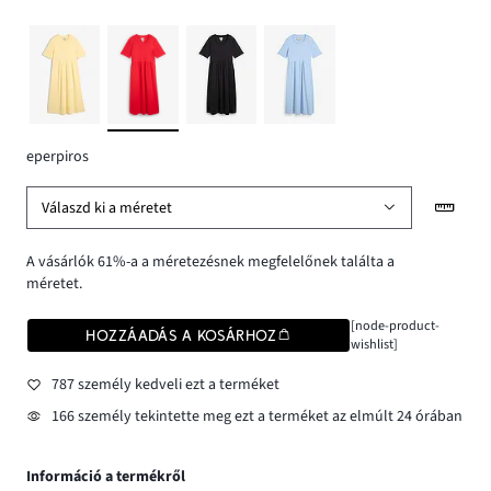
eperpiros
Válaszd ki a méretet
A vásárlók 61%-a a méretezésnek megfelelőnek találta a
méretet.
[node-product-
HOZZÁADÁS A KOSÁRHOZ
wishlist]
787 személy kedveli ezt a terméket
166 személy tekintette meg ezt a terméket az elmúlt 24 órában
Információ a termékről