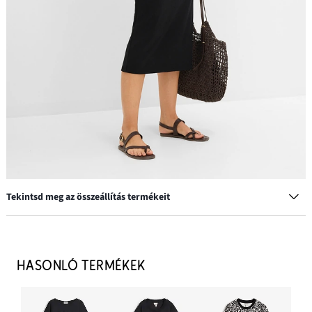
Tekintsd meg az összeállítás termékeit
Karkötő
5999 Ft
HASONLÓ TERMÉKEK
HOZZÁADÁS A KOSÁRHOZ
Kis fülbevaló virágmintás dizájnban