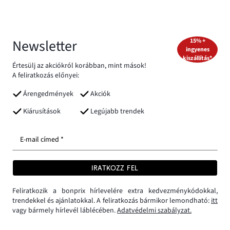
Newsletter
15% +
ingyenes
kiszállítás*
Értesülj az akciókról korábban, mint mások!
A feliratkozás előnyei:
Árengedmények
Akciók
Kiárusítások
Legújabb trendek
E-mail címed *
IRATKOZZ FEL
Feliratkozik a bonprix hírlevelére extra kedvezménykódokkal,
trendekkel és ajánlatokkal. A feliratkozás bármikor lemondható:
itt
vagy bármely hírlevél láblécében.
Adatvédelmi szabályzat.