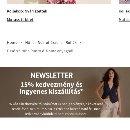
Kollekció: Nyári szettek
Kollek
Mutass többet
Mutas
Home
Nő
Női ruházat
Ruhák
Dzsörzé ruha Punto di Roma anyagból
NEWSLETTER
15% kedvezmény és
ingyenes kiszállítás*
*A kód a kézhezvételtől számított 14 napig érvényes, a következő
rendelésnél minimum
5990 Ft
értékben használható fel, más
kedvezménykódokkal nem vonható össze.