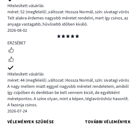
Hitelesített vásárlás
méret: 52
(megfelelő)
,
változat: Hossza Normál,
szín: sivatagi vörös
Telt alakra érdemes nagyobb méretet rendelni, mert így csinos, az
anyaga vastagabb, hűvösebb időben kiváló.
2026-08-02
Osztályzat
5
ERZSÉBET
Hitelesített vásárlás
méret: 44
(megfelelő)
,
változat: Hossza Normál,
szín: sivatagi vörös
A nagy mellem miatt eggyel nagyobb méretet rendeletem, amiből
így csípőben és derékban be kell vennem kicsit, de egyébként
méretpontos. A színe olyan, mint a képen, téglavöröshöz hasonlít.
A fazonja csinos.
2026-07-24
VÉLEMÉNYEK SZŰRÉSE
TOVÁBBI VÉLEMÉNYEK