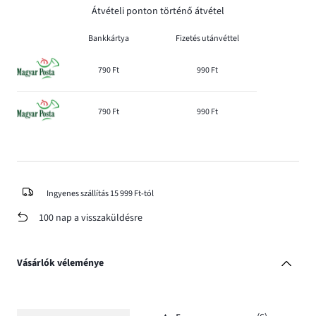
Átvételi ponton történő átvétel
Bankkártya
Fizetés utánvéttel
790 Ft
990 Ft
790 Ft
990 Ft
Ingyenes szállítás 15 999 Ft-tól
100 nap a visszaküldésre
Vásárlók véleménye