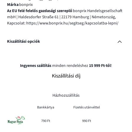
Márka
bonprix
Az EU felé felelős gazdasági szereplő
bonprix Handelsgesellschaft
mbH | Haldesdorfer Straße 61 | 22179 Hamburg | Németország,
Kapcsolat: https://www.bonprix.hu/segitseg/kapcsolatba-lepni/
Kiszállítási opciók
Ingyenes szállítás
minden rendeléshez
15 999 Ft-től
!
Kiszállítási díj
Házhozszállítás
Bankkártya
Fizetés utánvéttel
790 Ft
990 Ft