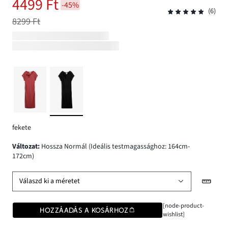
4499 Ft
-45%
(6)
8299 Ft
fekete
változat
:
Hossza Normál (Ideális testmagassághoz: 164cm-
172cm)
Válaszd ki a méretet
[node-product-
HOZZÁADÁS A KOSÁRHOZ
wishlist]