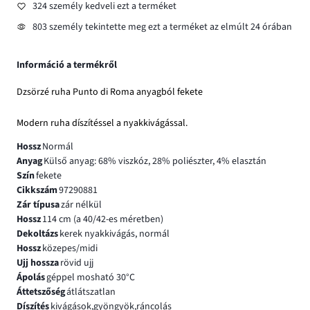
324 személy kedveli ezt a terméket
803 személy tekintette meg ezt a terméket az elmúlt 24 órában
Információ a termékről
Dzsörzé ruha Punto di Roma anyagból fekete
Modern ruha díszítéssel a nyakkivágással.
Hossz
Normál
Anyag
Külső anyag: 68% viszkóz, 28% poliészter, 4% elasztán
Szín
fekete
Cikkszám
97290881
Zár típusa
zár nélkül
Hossz
114 cm (a 40/42-es méretben)
Dekoltázs
kerek nyakkivágás, normál
Hossz
közepes/midi
Ujj hossza
rövid ujj
Ápolás
géppel mosható 30°C
Áttetszőség
átlátszatlan
Díszítés
kivágások,gyöngyök,ráncolás