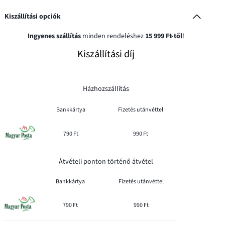
Kiszállítási opciók
Ingyenes szállítás
minden rendeléshez
15 999 Ft-től
!
Kiszállítási díj
Házhozszállítás
Bankkártya
Fizetés utánvéttel
790 Ft
990 Ft
Átvételi ponton történő átvétel
Bankkártya
Fizetés utánvéttel
790 Ft
990 Ft