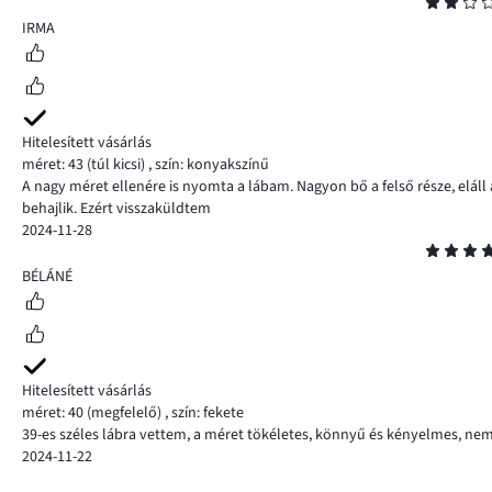
Osztályzat
2
IRMA
Hitelesített vásárlás
méret: 43
(túl kicsi)
,
szín: konyakszínű
A nagy méret ellenére is nyomta a lábam. Nagyon bő a felső része, eláll 
behajlik. Ezért visszaküldtem
2024-11-28
Osztályzat
5
BÉLÁNÉ
Hitelesített vásárlás
méret: 40
(megfelelő)
,
szín: fekete
39-es széles lábra vettem, a méret tökéletes, könnyű és kényelmes, nem b
2024-11-22