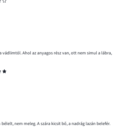
a vádlimtól. Ahol az anyagos rész van, ott nem simul a lábra,
élelt, nem meleg. A szára kicsit bő, a nadrág lazán belefér.