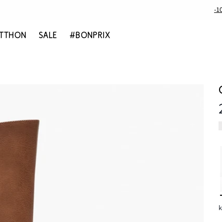
-1
TTHON
SALE
#BONPRIX