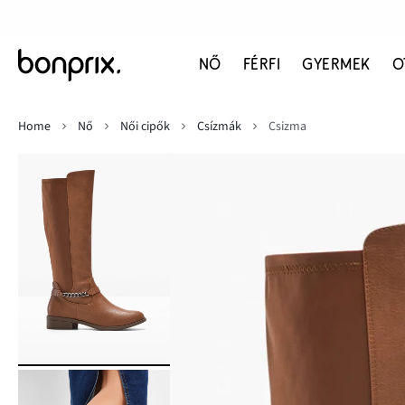
NŐ
FÉRFI
GYERMEK
O
Home
Nő
Női cipők
Csízmák
Csizma