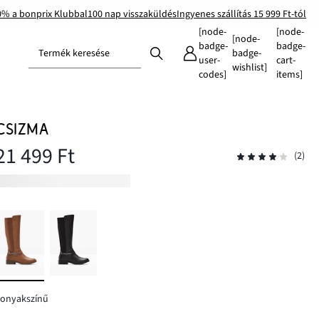
0% a bonprix Klubbal
100 nap visszaküldés
Ingyenes szállítás 15 999 Ft-tól
[node-
[node-
[node-
badge-
badge-
Termék keresése
badge-
user-
cart-
wishlist]
codes]
items]
CSIZMA
21 499 Ft
(2)
konyakszínű