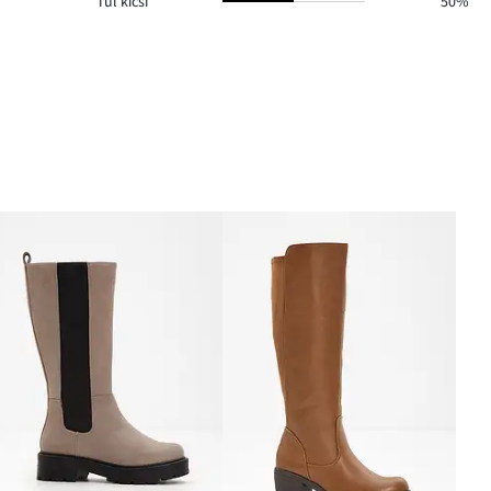
Túl kicsi
50%