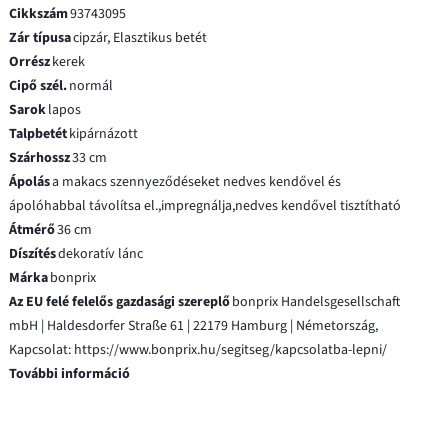
Cikkszám
93743095
Zár típusa
cipzár, Elasztikus betét
Orrész
kerek
Cipő szél.
normál
Sarok
lapos
Talpbetét
kipárnázott
Szárhossz
33 cm
Ápolás
a makacs szennyeződéseket nedves kendővel és
ápolóhabbal távolítsa el.,impregnálja,nedves kendővel tisztítható
Átmérő
36 cm
Díszítés
dekoratív lánc
Márka
bonprix
Az EU felé felelős gazdasági szereplő
bonprix Handelsgesellschaft
mbH | Haldesdorfer Straße 61 | 22179 Hamburg | Németország,
Kapcsolat: https://www.bonprix.hu/segitseg/kapcsolatba-lepni/
További információ