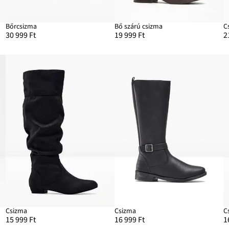
Bőrcsizma
Bő szárú csizma
C
30 999 Ft
19 999 Ft
2
Csizma
Csizma
C
15 999 Ft
16 999 Ft
1