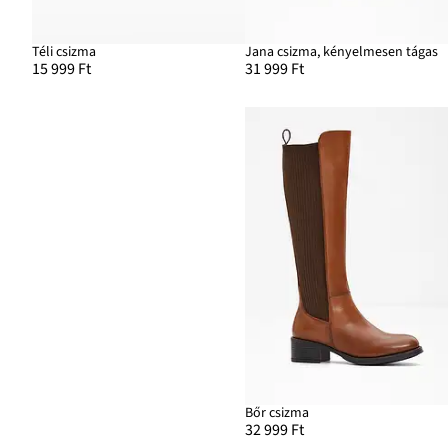
Téli csizma
Jana csizma, kényelmesen tágas
15 999 Ft
31 999 Ft
Bőr csizma
32 999 Ft