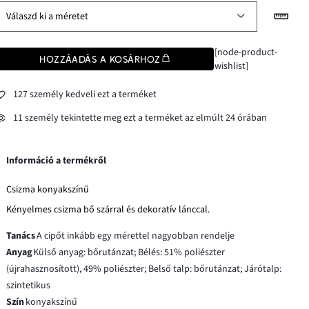
Válaszd ki a méretet
[node-product-
HOZZÁADÁS A KOSÁRHOZ
wishlist]
127 személy kedveli ezt a terméket
11 személy tekintette meg ezt a terméket az elmúlt 24 órában
Információ a termékről
Csizma konyakszínű
Kényelmes csizma bő szárral és dekoratív lánccal.
Tanács
A cipőt inkább egy mérettel nagyobban rendelje
Anyag
Külső anyag: bőrutánzat; Bélés: 51% poliészter
(újrahasznosított), 49% poliészter; Belső talp: bőrutánzat; Járótalp:
szintetikus
Szín
konyakszínű