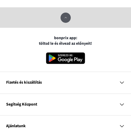
bonprix app:
töltsd le és élvezd az előnyeit!
Fizetés és kiszállítás
MasterCard
VISA
Segítség Központ
Google pay
Apple pay
Kérdések és válaszok
Magyar Posta
Kiszállítás és fizetési módok
Ajánlatunk
Visszáruzás és panaszok