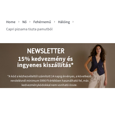
Home
Nő
Fehérnemű
Hálóing
Capri pizsama tiszta pamutból
NEWSLETTER
15% kedvezmény és
ingyenes kiszállítás*
*A kód a kézhezvételtől számított 14 napig érvényes, a következő
rendelésnél minimum
5990 Ft
értékben használható fel, más
kedvezménykódokkal nem vonható össze.