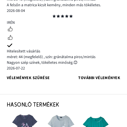
A felsőn a matrica kicsit kemény, minden más tökéletes.
2026-08-04
Osztályzat
5
IRÉN
Hitelesített vásárlás
méret: 44
(megfelelő)
,
szín: gránátalma piros/mintás
Nagyon szép színek, tökéletes minőség.😊
2026-07-22
VÉLEMÉNYEK SZŰRÉSE
TOVÁBBI VÉLEMÉNYEK
HASONLÓ TERMÉKEK