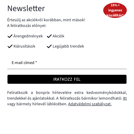
Newsletter
15% +
ingyenes
kiszállítás*
Értesülj az akciókról korábban, mint mások!
A feliratkozás előnyei:
Árengedmények
Akciók
Kiárusítások
Legújabb trendek
E-mail címed *
IRATKOZZ FEL
Feliratkozik a bonprix hírlevelére extra kedvezménykódokkal,
trendekkel és ajánlatokkal. A feliratkozás bármikor lemondható:
itt
vagy bármely hírlevél láblécében.
Adatvédelmi szabályzat.