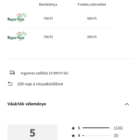
Bankkártya
Fizetés utánvéttel
790 Ft
990 Ft
790 Ft
990 Ft
Ingyenes szállítás 15 999 Ft-tól
100 nap a visszaküldésre
Vásárlók véleménye
5
5
(126)
Osztályzat
4
(5)
5,
Osztályzat