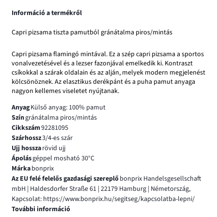
Információ a termékről
Capri pizsama tiszta pamutból gránátalma piros/mintás
Capri pizsama flamingó mintával. Ez a szép capri pizsama a sportos
vonalvezetésével és a lezser fazonjával emelkedik ki. Kontraszt
csíkokkal a szárak oldalain és az alján, melyek modern megjelenést
kölcsönöznek. Az elasztikus derékpánt és a puha pamut anyaga
nagyon kellemes viseletet nyújtanak.
Anyag
Külső anyag: 100% pamut
Szín
gránátalma piros/mintás
Cikkszám
92281095
Szárhossz
3/4-es szár
Ujj hossza
rövid ujj
Ápolás
géppel mosható 30°C
Márka
bonprix
Az EU felé felelős gazdasági szereplő
bonprix Handelsgesellschaft
mbH | Haldesdorfer Straße 61 | 22179 Hamburg | Németország,
Kapcsolat: https://www.bonprix.hu/segitseg/kapcsolatba-lepni/
További információ