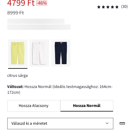
4799 Ft
-46%
(30)
8999 Ft
citrus sárga
változat
:
Hossza Normál (Ideális testmagassághoz: 164cm-
172cm)
Hossza Alacsony
Hossza Normál
Válaszd ki a méretet