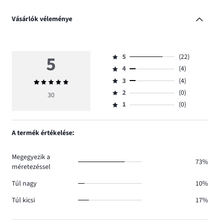
Vásárlók véleménye
5
5
(22)
Osztályzat
4
(4)
5,
Osztályzat
szavazatok
3
(4)
Átlagos
4,
Osztályzat
száma
értékelés
szavazatok
2
(0)
3,
30
Osztályzat
22.
5
száma
szavazatok
1
(0)
2,
Osztályzat
4.
száma
szavazatok
1,
4.
száma
szavazatok
A termék értékelése:
0.
száma
0.
Megegyezik a
73%
méretezéssel
Túl nagy
10%
Túl kicsi
17%