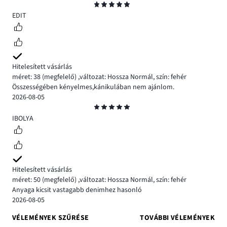
Osztályzat
5
EDIT
Hitelesített vásárlás
méret: 38
(megfelelő)
,
változat: Hossza Normál,
szín: fehér
Összességében kényelmes,kánikulában nem ajánlom.
2026-08-05
Osztályzat
5
IBOLYA
Hitelesített vásárlás
méret: 50
(megfelelő)
,
változat: Hossza Normál,
szín: fehér
Anyaga kicsit vastagabb denimhez hasonló
2026-08-05
VÉLEMÉNYEK SZŰRÉSE
TOVÁBBI VÉLEMÉNYEK