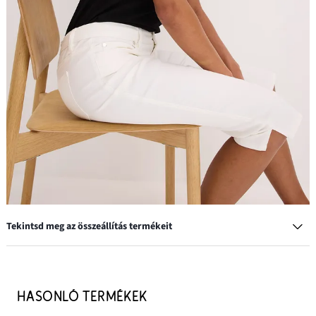
Tekintsd meg az összeállítás termékeit
Telitalpú papucs háncs hatással
9999 Ft
HASONLÓ TERMÉKEK