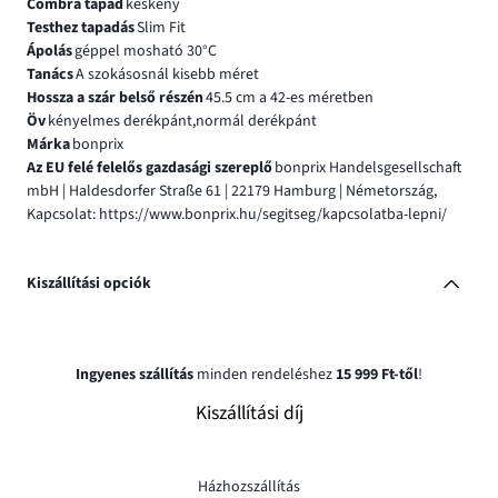
Combra tapad
keskeny
Testhez tapadás
Slim Fit
Ápolás
géppel mosható 30°C
Tanács
A szokásosnál kisebb méret
Hossza a szár belső részén
45.5 cm a 42-es méretben
Öv
kényelmes derékpánt,normál derékpánt
Márka
bonprix
Az EU felé felelős gazdasági szereplő
bonprix Handelsgesellschaft
mbH | Haldesdorfer Straße 61 | 22179 Hamburg | Németország,
Kapcsolat: https://www.bonprix.hu/segitseg/kapcsolatba-lepni/
Kiszállítási opciók
Ingyenes szállítás
minden rendeléshez
15 999 Ft-től
!
Kiszállítási díj
Házhozszállítás