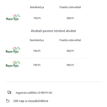
Bankkártya
Fizetés utánvéttel
790 Ft
990 Ft
Átvételi ponton történő átvétel
Bankkártya
Fizetés utánvéttel
790 Ft
990 Ft
790 Ft
990 Ft
Ingyenes szállítás 15 999 Ft-tól
100 nap a visszaküldésre