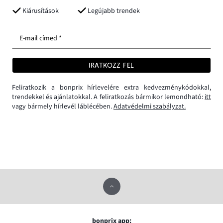
Kiárusítások
Legújabb trendek
E-mail címed *
IRATKOZZ FEL
Feliratkozik a bonprix hírlevelére extra kedvezménykódokkal,
trendekkel és ajánlatokkal. A feliratkozás bármikor lemondható:
itt
vagy bármely hírlevél láblécében.
Adatvédelmi szabályzat.
bonprix app: