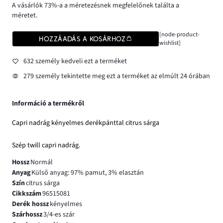
A vásárlók 73%-a a méretezésnek megfelelőnek találta a
méretet.
[node-product-
HOZZÁADÁS A KOSÁRHOZ
wishlist]
632 személy kedveli ezt a terméket
279 személy tekintette meg ezt a terméket az elmúlt 24 órában
Információ a termékről
Capri nadrág kényelmes derékpánttal citrus sárga
Szép twill capri nadrág.
Hossz
Normál
Anyag
Külső anyag: 97% pamut, 3% elasztán
Szín
citrus sárga
Cikkszám
96515081
Derék hossz
kényelmes
Szárhossz
3/4-es szár