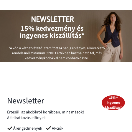
NEWSLETTER
15% kedvezmény és
ingyenes kiszállítás*
*A kód a kézhezvételtől számított 14 napig érvényes, a következő
rendelésnél minimum
5990 Ft
értékben használható fel, más
kedvezménykódokkal nem vonható össze.
Newsletter
15% +
ingyenes
kiszállítás*
Értesülj az akciókról korábban, mint mások!
A feliratkozás előnyei:
Árengedmények
Akciók