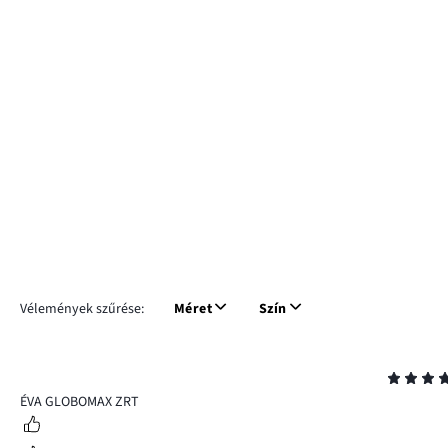
Vélemények szűrése:
Méret
Szín
Osztályzat
5
ÉVA GLOBOMAX ZRT