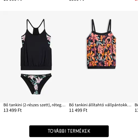
Bő tankini (2-részes szett), réteges stílusban
Bő tankini állítahtó vállpántokkal (2-részes szett)
B
13 499 Ft
11 499 Ft
1
TOVÁBBI TERMÉKEK