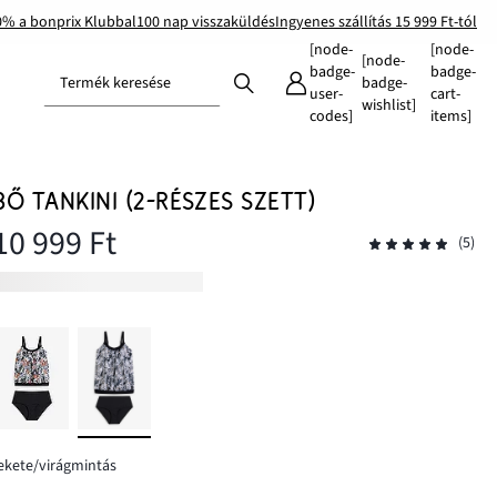
0% a bonprix Klubbal
100 nap visszaküldés
Ingyenes szállítás 15 999 Ft-tól
[node-
[node-
[node-
badge-
badge-
Termék keresése
badge-
user-
cart-
wishlist]
codes]
items]
BŐ TANKINI (2-RÉSZES SZETT)
10 999 Ft
(5)
ekete/virágmintás