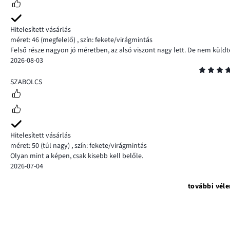
Hitelesített vásárlás
méret: 46
(megfelelő)
,
szín: fekete/virágmintás
Felső része nagyon jó méretben, az alsó viszont nagy lett. De nem küldt
2026-08-03
Osztályzat
5
SZABOLCS
Hitelesített vásárlás
méret: 50
(túl nagy)
,
szín: fekete/virágmintás
Olyan mint a képen, csak kisebb kell belőle.
2026-07-04
további vél