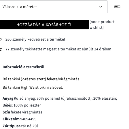
Válaszd ki a méretet
[node-product-
HOZZÁADÁS A KOSÁRHOZ
wishlist]
260 személy kedveli ezt a terméket
77 személy tekintette meg ezt a terméket az elmúlt 24 órában
Információ a termékről
Bő tankini (2-részes szett) fekete/virágmintás
Bő tankini High Waist bikini alsóval.
Anyag
Külső anyag: 80% poliamid (újrahasznosított), 20% elasztán;
Bélés: 100% poliészter
Szín
fekete virágmintás
Cikkszám
94094495
Zár típusa
zár nélkül