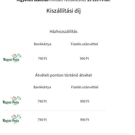
Kiszállítási díj
Házhozszállítás
Bankkártya
Fizetés utánvéttel
790 Ft
990 Ft
Átvételi ponton történő átvétel
Bankkártya
Fizetés utánvéttel
790 Ft
990 Ft
790 Ft
990 Ft