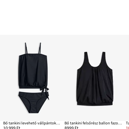
al
Bő tankini levehető vállpántokkal (2-részes szett)
Bő tankini felsőrész ballon fazonban
10 999 Ft
8999 Ft
1