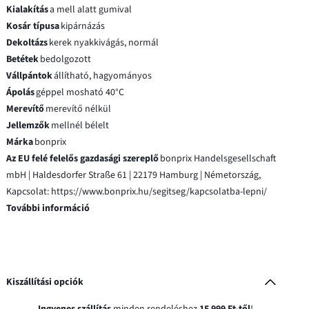
Kialakítás
a mell alatt gumival
Kosár típusa
kipárnázás
Dekoltázs
kerek nyakkivágás, normál
Betétek
bedolgozott
Vállpántok
állítható, hagyományos
Ápolás
géppel mosható 40°C
Merevítő
merevítő nélkül
Jellemzők
mellnél bélelt
Márka
bonprix
Az EU felé felelős gazdasági szereplő
bonprix Handelsgesellschaft
mbH | Haldesdorfer Straße 61 | 22179 Hamburg | Németország,
Kapcsolat: https://www.bonprix.hu/segitseg/kapcsolatba-lepni/
További információ
Kiszállítási opciók
Ingyenes szállítás
minden rendeléshez
15 999 Ft-től
!