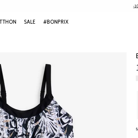
-1
TTHON
SALE
#BONPRIX
f