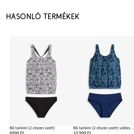
HASONLÓ TERMÉKEK
Bő tankini (2-részes szett)
Bő tankini (2-részes szett) széles vállpántokk
8999 Ft
10 999 Ft