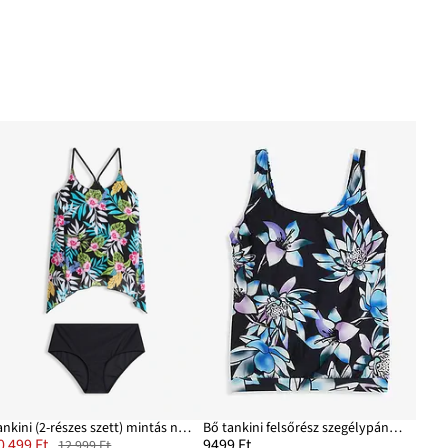
Tankini (2-részes szett) mintás necc anyagból
Bő tankini felsőrész szegélypánttal
0 499 Ft
9499 Ft
12 999 Ft