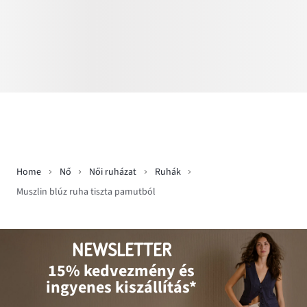
Home
Nő
Női ruházat
Ruhák
Muszlin blúz ruha tiszta pamutból
NEWSLETTER
15% kedvezmény és
ingyenes kiszállítás*