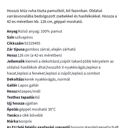
Hosszú blúz ruha tiszta pamutból, bő fazonban. Oldalsó
varrásvonalába bedolgozott zsebekkel és hasítékokkal. Hossza a
42-es méretben kb. 126 cm, géppel mosható.
Anyag
Külső anyag: 100% pamut
Szín
szilvapiros
Cikkszám
92329495
Zár típusa
gombos zárral, elején zárható
Hossz
126 cm (a 42-es méretben)
Jellemzők
kiemeli a dekoltázst,csípőt takaró,több kényelem az
oldalsó hasítékok által,hosszító V-nyakkivágás,leplezi a
hasat,leplezi a feneket,leplezi a csípőt,leplezi a combot
Dekoltázs
kerek nyakkivágás, normál
Gallér
Lapos gallér
Hossz
közepes/midi
Testhez tapadás
bő
Ujj hossza
ujjatlan
Ápolás
géppel mosható 30°C
Tanács
a cikk bővebb
Márka
bonprix
Az EU felé felelős gazdasági szereplő
bonprix Handelsgesellschaft