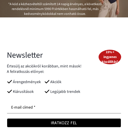
*A kód a kézhezvételtől számított 14 napig érvényes, a következő
rendelésnél minimum
5990 Ft
értékben használható fel, más
kedvezménykódokkal nem vonható össze.
Newsletter
15% +
ingyenes
kiszállítás*
Értesülj az akciókról korábban, mint mások!
A feliratkozás előnyei:
Árengedmények
Akciók
Kiárusítások
Legújabb trendek
E-mail címed *
IRATKOZZ FEL