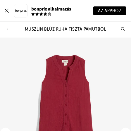
bonprix alkalmazás
AZ APPHOZ
MUSZLIN BLÚZ RUHA TISZTA PAMUTBÓL
Te
ker