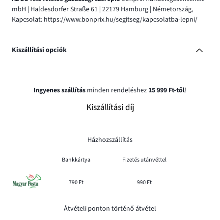
mbH | Haldesdorfer Straße 61 | 22179 Hamburg | Németország,
Kapcsolat: https://www.bonprix.hu/segitseg/kapcsolatba-lepni/
Kiszállítási opciók
Ingyenes szállítás
minden rendeléshez
15 999 Ft-től
!
Kiszállítási díj
Házhozszállítás
Bankkártya
Fizetés utánvéttel
790 Ft
990 Ft
Átvételi ponton történő átvétel