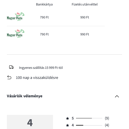
Bankkártya
Fizetés utánvéttel
790 Ft
990 Ft
790 Ft
990 Ft
Ingyenes szállítás 15 999 Ft-tól
100 nap a visszaküldésre
Vásárlók véleménye
4
5
(9)
Osztályzat
4
(4)
5,
Osztályzat