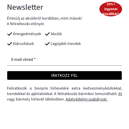
Newsletter
15% +
ingyenes
kiszállítás*
Értesülj az akciókról korábban, mint mások!
A feliratkozás előnyei:
Árengedmények
Akciók
Kiárusítások
Legújabb trendek
E-mail címed *
IRATKOZZ FEL
Feliratkozik a bonprix hírlevelére extra kedvezménykódokkal,
trendekkel és ajánlatokkal. A feliratkozás bármikor lemondható:
itt
vagy bármely hírlevél láblécében.
Adatvédelmi szabályzat.