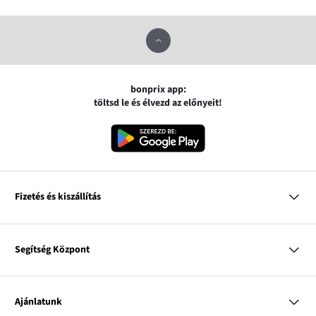
bonprix app:
töltsd le és élvezd az előnyeit!
Fizetés és kiszállítás
MasterCard
VISA
Segítség Központ
Google pay
Apple pay
Kérdések és válaszok
Magyar Posta
Kiszállítás és fizetési módok
Ajánlatunk
Visszáruzás és panaszok
Utánvétes fizetés