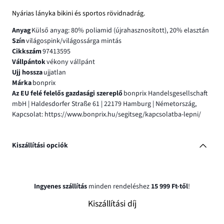
Nyárias lányka bikini és sportos rövidnadrág.
Anyag
Külső anyag: 80% poliamid (újrahasznosított), 20% elasztán
Szín
világospink/világossárga mintás
Cikkszám
97413595
Vállpántok
vékony vállpánt
Ujj hossza
ujjatlan
Márka
bonprix
Az EU felé felelős gazdasági szereplő
bonprix Handelsgesellschaft
mbH | Haldesdorfer Straße 61 | 22179 Hamburg | Németország,
Kapcsolat: https://www.bonprix.hu/segitseg/kapcsolatba-lepni/
Kiszállítási opciók
Ingyenes szállítás
minden rendeléshez
15 999 Ft-től
!
Kiszállítási díj