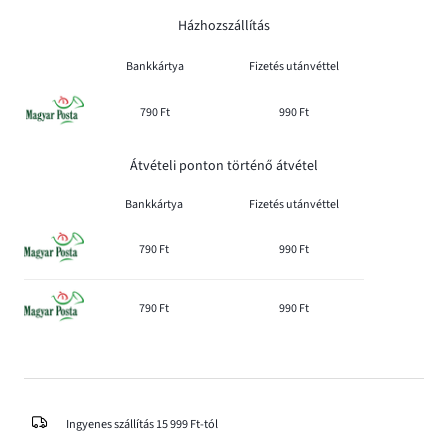
Házhozszállítás
Bankkártya
Fizetés utánvéttel
790 Ft
990 Ft
Átvételi ponton történő átvétel
Bankkártya
Fizetés utánvéttel
790 Ft
990 Ft
790 Ft
990 Ft
Ingyenes szállítás 15 999 Ft-tól