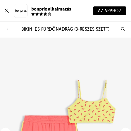
bonprix alkalmazás
AZ APPHOZ
BIKINI ÉS FÜRDŐNADRÁG (3-RÉSZES SZETT)
Te
ker