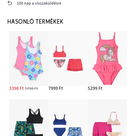
100 nap a visszaküldésre
HASONLÓ TERMÉKEK
3398 Ft
7999 Ft
5299 Ft
5798 Ft