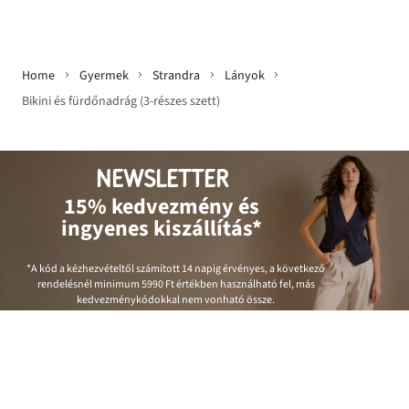
Home
Gyermek
Strandra
Lányok
Bikini és fürdőnadrág (3-részes szett)
NEWSLETTER
15% kedvezmény és
ingyenes kiszállítás*
*A kód a kézhezvételtől számított 14 napig érvényes, a következő
rendelésnél minimum
5990 Ft
értékben használható fel, más
kedvezménykódokkal nem vonható össze.