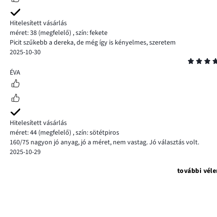
Hitelesített vásárlás
méret: 38
(megfelelő)
,
szín: fekete
Picit szűkebb a dereka, de még így is kényelmes, szeretem
2025-10-30
Osztályzat
5
ÉVA
Hitelesített vásárlás
méret: 44
(megfelelő)
,
szín: sötétpiros
160/75 nagyon jó anyag, jó a méret, nem vastag. Jó választás volt.
2025-10-29
további vél