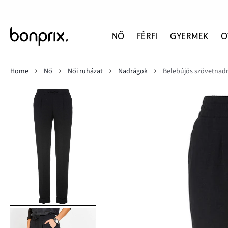
NŐ
FÉRFI
GYERMEK
O
Home
Nő
Női ruházat
Nadrágok
Belebújós szövetnad