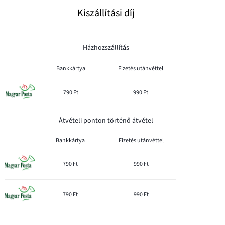
Kiszállítási díj
Házhozszállítás
Bankkártya
Fizetés utánvéttel
790 Ft
990 Ft
Átvételi ponton történő átvétel
Bankkártya
Fizetés utánvéttel
790 Ft
990 Ft
790 Ft
990 Ft