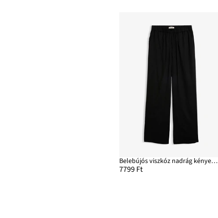
Belebújós viszkóz nadrág kényelmes derékpánttal
7799 Ft