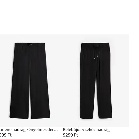
Marlene nadrág kényelmes derékpánttal
Belebújós viszkóz nadrág
999 Ft
9299 Ft