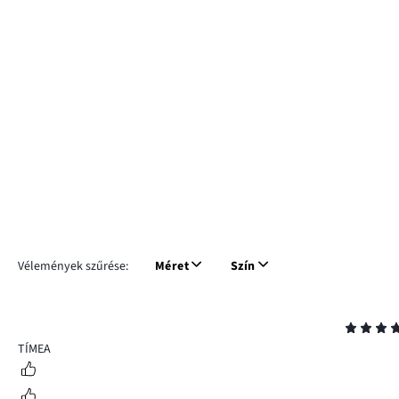
Vélemények szűrése:
Méret
Szín
Osztályzat
4
TÍMEA