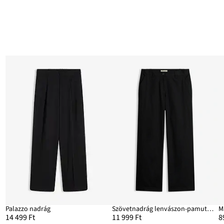
Palazzo nadrág
Szövetnadrág lenvászon-pamut keverékből
14 499 Ft
11 999 Ft
8