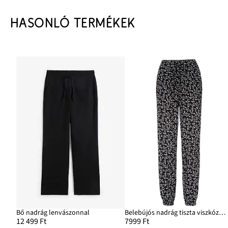
HASONLÓ TERMÉKEK
Bő nadrág lenvászonnal
Belebújós nadrág tiszta viszkózból
12 499 Ft
7999 Ft