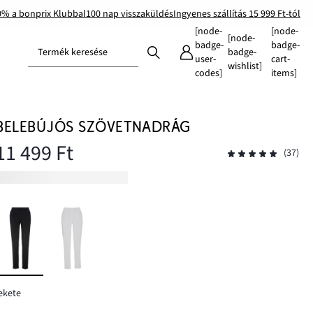
0% a bonprix Klubbal
100 nap visszaküldés
Ingyenes szállítás 15 999 Ft-tól
[node-
[node-
[node-
badge-
badge-
Termék keresése
badge-
user-
cart-
wishlist]
codes]
items]
BELEBÚJÓS SZÖVETNADRÁG
11 499 Ft
(37)
ekete