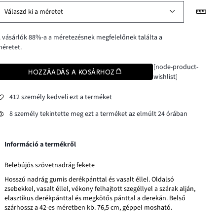
Válaszd ki a méretet
 vásárlók 88%-a a méretezésnek megfelelőnek találta a
éretet.
[node-product-
HOZZÁADÁS A KOSÁRHOZ
wishlist]
412 személy kedveli ezt a terméket
8 személy tekintette meg ezt a terméket az elmúlt 24 órában
Információ a termékről
Belebújós szövetnadrág fekete
Hosszú nadrág gumis derékpánttal és vasalt éllel. Oldalsó
zsebekkel, vasalt éllel, vékony felhajtott szegéllyel a szárak alján,
elasztikus derékpánttal és megkötős pánttal a derekán. Belső
szárhossz a 42-es méretben kb. 76,5 cm, géppel mosható.