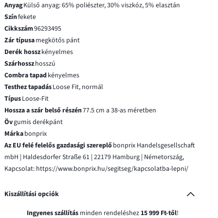
Anyag
Külső anyag: 65% poliészter, 30% viszkóz, 5% elasztán
Szín
fekete
Cikkszám
96293495
Zár típusa
megkötős pánt
Derék hossz
kényelmes
Szárhossz
hosszú
Combra tapad
kényelmes
Testhez tapadás
Loose Fit, normál
Típus
Loose-Fit
Hossza a szár belső részén
77.5 cm a 38-as méretben
Öv
gumis derékpánt
Márka
bonprix
Az EU felé felelős gazdasági szereplő
bonprix Handelsgesellschaft
mbH | Haldesdorfer Straße 61 | 22179 Hamburg | Németország,
Kapcsolat: https://www.bonprix.hu/segitseg/kapcsolatba-lepni/
Kiszállítási opciók
Ingyenes szállítás
minden rendeléshez
15 999 Ft-től
!