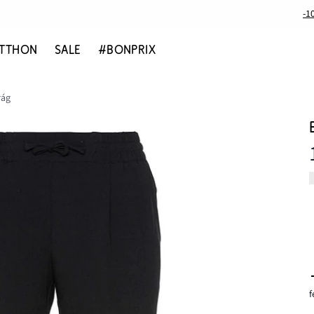
-1
TTHON
SALE
#BONPRIX
rág
f