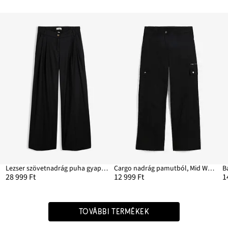
Lezser szövetnadrág puha gyapjúval kevert anyagból
Cargo nadrág pamutból, Mid Waist
B
28 999 Ft
12 999 Ft
1
TOVÁBBI TERMÉKEK