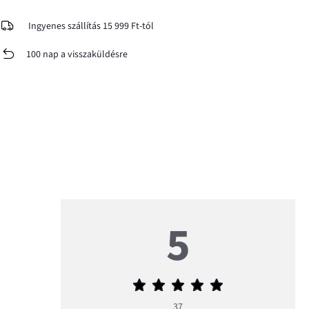
Ingyenes szállítás 15 999 Ft-tól
100 nap a visszaküldésre
5
Átlagos
értékelés
37