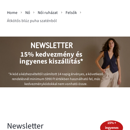
Home
Nő
Női ruházat
Felsők
Átkötős blúz puha szaténból
NEWSLETTER
15% kedvezmény és
ingyenes kiszállítás*
*A kód a kézhezvételtől számított 14 napig érvényes, a következő
rendelésnél minimum
5990 Ft
értékben használható fel, más
kedvezménykódokkal nem vonható össze.
Newsletter
15% +
ingyenes