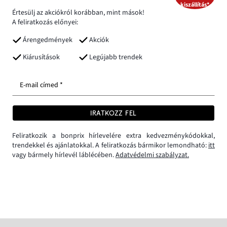
kiszállítás*
Értesülj az akciókról korábban, mint mások!
A feliratkozás előnyei:
Árengedmények
Akciók
Kiárusítások
Legújabb trendek
E-mail címed *
IRATKOZZ FEL
Feliratkozik a bonprix hírlevelére extra kedvezménykódokkal,
trendekkel és ajánlatokkal. A feliratkozás bármikor lemondható:
itt
vagy bármely hírlevél láblécében.
Adatvédelmi szabályzat.