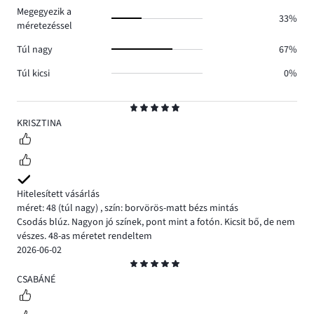
Megegyezik a
33%
méretezéssel
Túl nagy
67%
Túl kicsi
0%
Osztályzat
5
KRISZTINA
Hitelesített vásárlás
méret: 48
(túl nagy)
,
szín: borvörös-matt bézs mintás
Csodás blúz. Nagyon jó színek, pont mint a fotón. Kicsit bő, de nem
vészes. 48-as méretet rendeltem
2026-06-02
Osztályzat
5
CSABÁNÉ