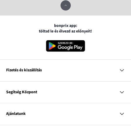
bonprix app:
töltsd le és élvezd az előnyeit!
Fizetés és kiszállítás
MasterCard
VISA
Segítség Központ
Google pay
Apple pay
Kérdések és válaszok
Magyar Posta
Kiszállítás és fizetési módok
Ajánlatunk
Visszáruzás és panaszok
Utánvétes fizetés
Mérettáblázatok
Nő
Bonprix Klub