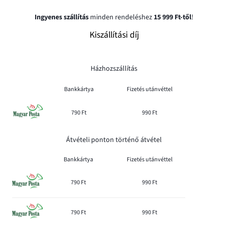
Ingyenes szállítás
minden rendeléshez
15 999 Ft-től
!
Kiszállítási díj
Házhozszállítás
Bankkártya
Fizetés utánvéttel
790 Ft
990 Ft
Átvételi ponton történő átvétel
Bankkártya
Fizetés utánvéttel
790 Ft
990 Ft
790 Ft
990 Ft