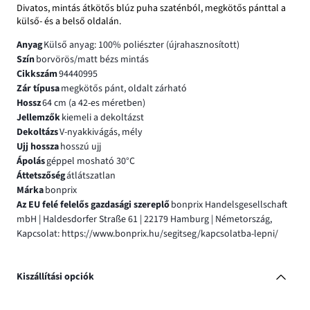
Divatos, mintás átkötős blúz puha szaténból, megkötős pánttal a
külső- és a belső oldalán.
Anyag
Külső anyag: 100% poliészter (újrahasznosított)
Szín
borvörös/matt bézs mintás
Cikkszám
94440995
Zár típusa
megkötős pánt, oldalt zárható
Hossz
64 cm (a 42-es méretben)
Jellemzők
kiemeli a dekoltázst
Dekoltázs
V-nyakkivágás, mély
Ujj hossza
hosszú ujj
Ápolás
géppel mosható 30°C
Áttetszőség
átlátszatlan
Márka
bonprix
Az EU felé felelős gazdasági szereplő
bonprix Handelsgesellschaft
mbH | Haldesdorfer Straße 61 | 22179 Hamburg | Németország,
Kapcsolat: https://www.bonprix.hu/segitseg/kapcsolatba-lepni/
Kiszállítási opciók