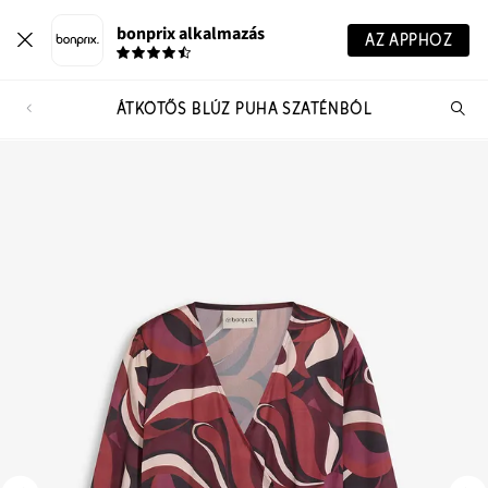
bonprix alkalmazás
AZ APPHOZ
ÁTKÖTŐS BLÚZ PUHA SZATÉNBÓL
Te
ker