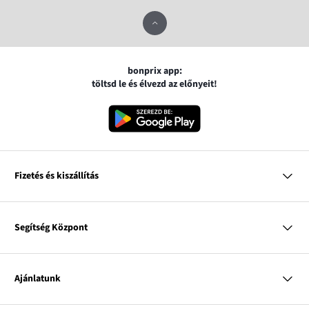
bonprix app:
töltsd le és élvezd az előnyeit!
Fizetés és kiszállítás
MasterCard
VISA
Segítség Központ
Google pay
Apple pay
Kérdések és válaszok
Magyar Posta
Kiszállítás és fizetési módok
Ajánlatunk
Visszáruzás és panaszok
Utánvétes fizetés
Mérettáblázatok