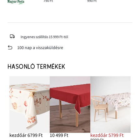
790 Ft
990 Ft
Ingyenes szállítás 15 999 Ft-tól
100 nap a visszaküldésre
HASONLÓ TERMÉKEK
kezdőár 6799 Ft
10 499 Ft
kezdőár 5799 Ft
8999 Ft