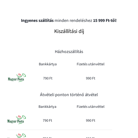
Ingyenes szállítás
minden rendeléshez
15 999 Ft-től
!
Kiszállítási díj
Házhozszállítás
Bankkártya
Fizetés utánvéttel
790 Ft
990 Ft
Átvételi ponton történő átvétel
Bankkártya
Fizetés utánvéttel
790 Ft
990 Ft