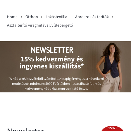
Home
Otthon
Lakástextília
Abroszok és terítők
Asztalterítő virágmitával, vízlepergető
NEWSLETTER
15% kedvezmény és
ingyenes kiszállítás*
*A kód a kézhezvételtől számított 14 napig érvényes, a következő
rendelésnél minimum
5990 Ft
értékben használható fel, más
kedvezménykódokkal nem vonható össze.
15% +