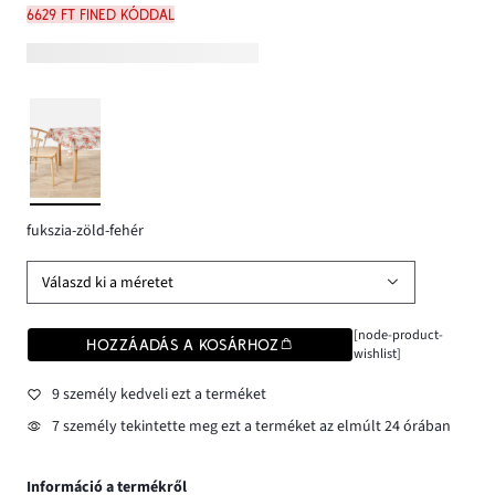
6629 Ft FINED kóddal
fukszia-zöld-fehér
Válaszd ki a méretet
[node-product-
HOZZÁADÁS A KOSÁRHOZ
wishlist]
9 személy kedveli ezt a terméket
7 személy tekintette meg ezt a terméket az elmúlt 24 órában
Információ a termékről