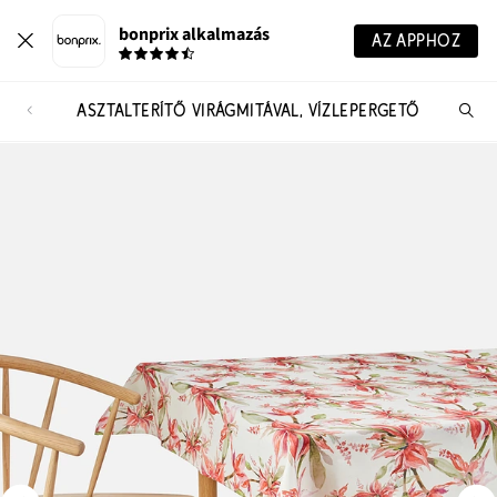
bonprix alkalmazás
AZ APPHOZ
ASZTALTERÍTŐ VIRÁGMITÁVAL, VÍZLEPERGETŐ
Te
ker