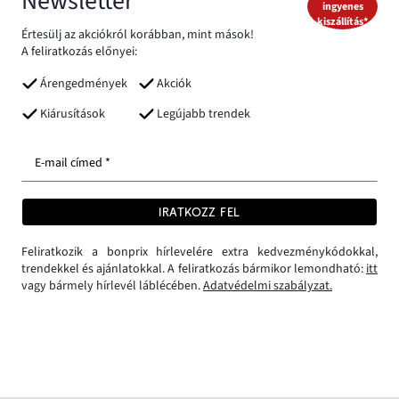
Newsletter
ingyenes
kiszállítás*
Értesülj az akciókról korábban, mint mások!
A feliratkozás előnyei:
Árengedmények
Akciók
Kiárusítások
Legújabb trendek
E-mail címed *
IRATKOZZ FEL
Feliratkozik a bonprix hírlevelére extra kedvezménykódokkal,
trendekkel és ajánlatokkal. A feliratkozás bármikor lemondható:
itt
vagy bármely hírlevél láblécében.
Adatvédelmi szabályzat.