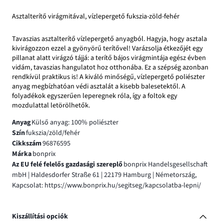
Asztalterítő virágmitával, vízlepergető fukszia-zöld-fehér
Tavaszias asztalterítő vízlepergető anyagból. Hagyja, hogy asztala
kivirágozzon ezzel a gyönyörű terítővel! Varázsolja étkezőjét egy
pillanat alatt virágzó tájjá: a terítő bájos virágmintája egész évben
vidám, tavaszias hangulatot hoz otthonába. Ez a szépség azonban
rendkívül praktikus is! A kiváló minőségű, vízlepergető poliészter
anyag megbízhatóan védi asztalát a kisebb balesetektől. A
folyadékok egyszerűen leperegnek róla, így a foltok egy
mozdulattal letörölhetők.
Anyag
Külső anyag: 100% poliészter
Szín
fukszia/zöld/fehér
Cikkszám
96876595
Márka
bonprix
Az EU felé felelős gazdasági szereplő
bonprix Handelsgesellschaft
mbH | Haldesdorfer Straße 61 | 22179 Hamburg | Németország,
Kapcsolat: https://www.bonprix.hu/segitseg/kapcsolatba-lepni/
Kiszállítási opciók