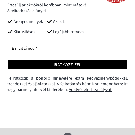
kiszállítás*
Értesülj az akciókról korábban, mint mások!
A feliratkozás előnyei:
Árengedmények
Akciók
Kiárusítások
Legújabb trendek
E-mail címed *
IRATKOZZ FEL
Feliratkozik a bonprix hírlevelére extra kedvezménykódokkal,
trendekkel és ajánlatokkal. A feliratkozás bármikor lemondható:
itt
vagy bármely hírlevél láblécében.
Adatvédelmi szabályzat.