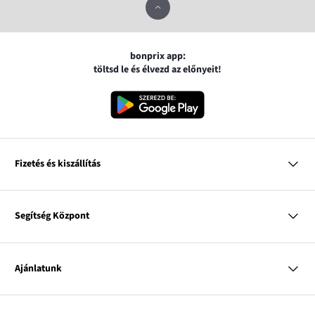
bonprix app:
töltsd le és élvezd az előnyeit!
Fizetés és kiszállítás
MasterCard
VISA
Segítség Központ
Google pay
Apple pay
Kérdések és válaszok
Magyar Posta
Kiszállítás és fizetési módok
Ajánlatunk
Visszáruzás és panaszok
Utánvétes fizetés
Mérettáblázatok
Nő
Bonprix Klub