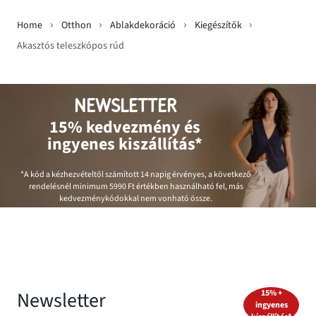
Home
Otthon
Ablakdekoráció
Kiegészítők
Akasztós teleszkópos rúd
NEWSLETTER
15% kedvezmény és
ingyenes kiszállítás*
*A kód a kézhezvételtől számított 14 napig érvényes, a következő
rendelésnél minimum
5990 Ft
értékben használható fel, más
kedvezménykódokkal nem vonható össze.
Newsletter
15% +
ingyenes