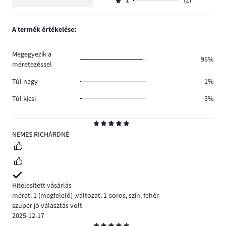
szavazatok
1
(2)
2,
Osztályzat
4.
száma
szavazatok
1,
0.
száma
szavazatok
A termék értékelése:
0.
száma
2.
Megegyezik a
96%
méretezéssel
Túl nagy
1%
Túl kicsi
3%
Osztályzat
5
NEMES RICHÁRDNÉ
Hitelesített vásárlás
méret: 1
(megfelelő)
,
változat: 1-soros,
szín: fehér
szuper jó választás volt
2025-12-17
Osztályzat