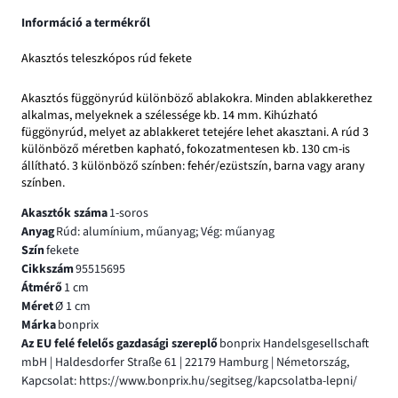
Információ a termékről
Akasztós teleszkópos rúd fekete
Akasztós függönyrúd különböző ablakokra. Minden ablakkerethez
alkalmas, melyeknek a szélessége kb. 14 mm. Kihúzható
függönyrúd, melyet az ablakkeret tetejére lehet akasztani. A rúd 3
különböző méretben kapható, fokozatmentesen kb. 130 cm-is
állítható. 3 különböző színben: fehér/ezüstszín, barna vagy arany
színben.
Akasztók száma
1-soros
Anyag
Rúd: alumínium, műanyag; Vég: műanyag
Szín
fekete
Cikkszám
95515695
Átmérő
1 cm
Méret
Ø 1 cm
Márka
bonprix
Az EU felé felelős gazdasági szereplő
bonprix Handelsgesellschaft
mbH | Haldesdorfer Straße 61 | 22179 Hamburg | Németország,
Kapcsolat: https://www.bonprix.hu/segitseg/kapcsolatba-lepni/