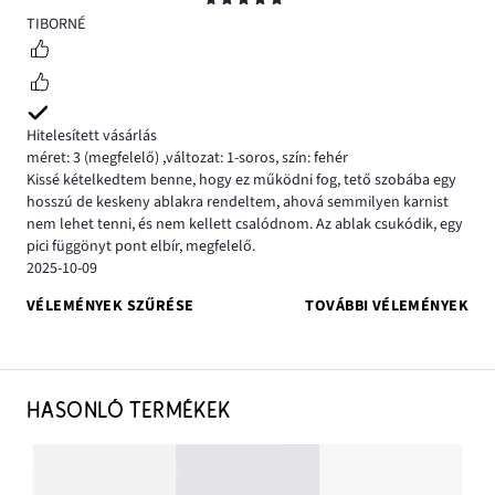
5
TIBORNÉ
Hitelesített vásárlás
méret: 3
(megfelelő)
,
változat: 1-soros,
szín: fehér
Kissé kételkedtem benne, hogy ez működni fog, tető szobába egy
hosszú de keskeny ablakra rendeltem, ahová semmilyen karnist
nem lehet tenni, és nem kellett csalódnom. Az ablak csukódik, egy
pici függönyt pont elbír, megfelelő.
2025-10-09
VÉLEMÉNYEK SZŰRÉSE
TOVÁBBI VÉLEMÉNYEK
HASONLÓ TERMÉKEK