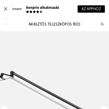
bonprix alkalmazás
AZ APPHOZ
AKASZTÓS TELESZKÓPOS RÚD
Te
ker