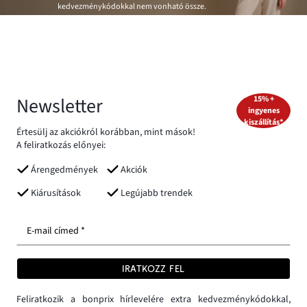
kedvezménykódokkal nem vonható össze.
Newsletter
15% +
ingyenes
kiszállítás*
Értesülj az akciókról korábban, mint mások!
A feliratkozás előnyei:
Árengedmények
Akciók
Kiárusítások
Legújabb trendek
E-mail címed *
IRATKOZZ FEL
Feliratkozik a bonprix hírlevelére extra kedvezménykódokkal,