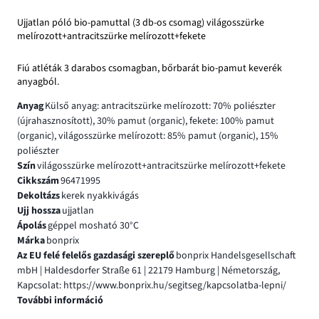
Ujjatlan póló bio-pamuttal (3 db-os csomag) világosszürke
melírozott+antracitszürke melírozott+fekete
Fiú atléták 3 darabos csomagban, bőrbarát bio-pamut keverék
anyagból.
Anyag
Külső anyag: antracitszürke melírozott: 70% poliészter
(újrahasznosított), 30% pamut (organic), fekete: 100% pamut
(organic), világosszürke melírozott: 85% pamut (organic), 15%
poliészter
Szín
világosszürke melírozott+antracitszürke melírozott+fekete
Cikkszám
96471995
Dekoltázs
kerek nyakkivágás
Ujj hossza
ujjatlan
Ápolás
géppel mosható 30°C
Márka
bonprix
Az EU felé felelős gazdasági szereplő
bonprix Handelsgesellschaft
mbH | Haldesdorfer Straße 61 | 22179 Hamburg | Németország,
Kapcsolat: https://www.bonprix.hu/segitseg/kapcsolatba-lepni/
További információ