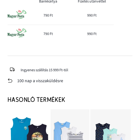
Bankkártya
Fizetés utánvéttel
790 Ft
990 Ft
790 Ft
990 Ft
Ingyenes szállítás 15 999 Ft-tól
100 nap a visszaküldésre
HASONLÓ TERMÉKEK