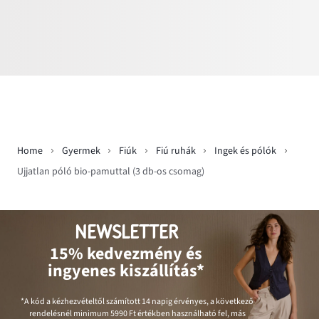
Home
Gyermek
Fiúk
Fiú ruhák
Ingek és pólók
Ujjatlan póló bio-pamuttal (3 db-os csomag)
NEWSLETTER
15% kedvezmény és
ingyenes kiszállítás*
*A kód a kézhezvételtől számított 14 napig érvényes, a következő
rendelésnél minimum
5990 Ft
értékben használható fel, más