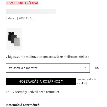
5099 Ft FINED kóddal
3 darab | 2000 Ft / db
világosszürke melírozott+antracitszürke melírozott+fekete
Válaszd ki a méretet
[node-product-
HOZZÁADÁS A KOSÁRHOZ
wishlist]
12 személy kedveli ezt a terméket
Információ a termékről