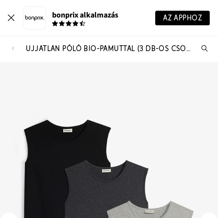
bonprix alkalmazás
AZ APPHOZ
UJJATLAN PÓLÓ BIO-PAMUTTAL (3 DB-OS CSOMAG)
Te
ker