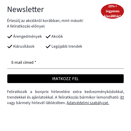
Newsletter
15% +
ingyenes
kiszállítás*
Értesülj az akciókról korábban, mint mások!
A feliratkozás előnyei:
Árengedmények
Akciók
Kiárusítások
Legújabb trendek
E-mail címed *
IRATKOZZ FEL
Feliratkozik a bonprix hírlevelére extra kedvezménykódokkal,
trendekkel és ajánlatokkal. A feliratkozás bármikor lemondható:
itt
vagy bármely hírlevél láblécében.
Adatvédelmi szabályzat.