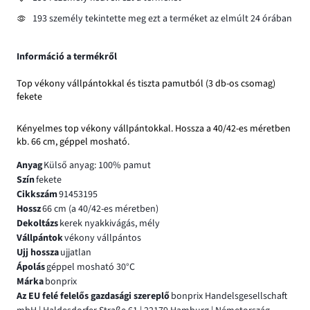
193 személy tekintette meg ezt a terméket az elmúlt 24 órában
Információ a termékről
Top vékony vállpántokkal és tiszta pamutból (3 db-os csomag)
fekete
Kényelmes top vékony vállpántokkal. Hossza a 40/42-es méretben
kb. 66 cm, géppel mosható.
Anyag
Külső anyag: 100% pamut
Szín
fekete
Cikkszám
91453195
Hossz
66 cm (a 40/42-es méretben)
Dekoltázs
kerek nyakkivágás, mély
Vállpántok
vékony vállpántos
Ujj hossza
ujjatlan
Ápolás
géppel mosható 30°C
Márka
bonprix
Az EU felé felelős gazdasági szereplő
bonprix Handelsgesellschaft