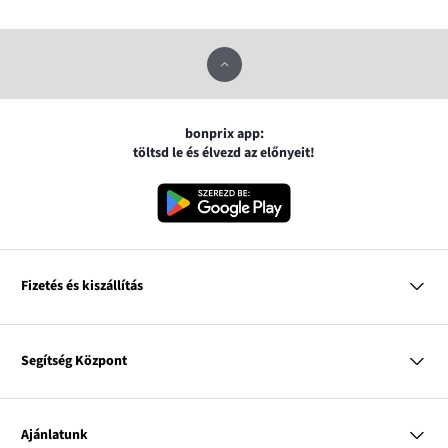
bonprix app:
töltsd le és élvezd az előnyeit!
Fizetés és kiszállítás
MasterCard
VISA
Segítség Központ
Google pay
Apple pay
Kérdések és válaszok
Magyar Posta
Kiszállítás és fizetési módok
Ajánlatunk