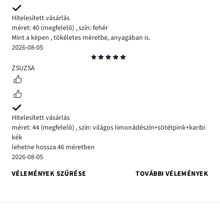
Hitelesített vásárlás
méret: 40
(megfelelő)
,
szín: fehér
Mint a képen , tökéletes mèretbe, anyagában is.
2026-08-05
Osztályzat
5
ZSUZSA
Hitelesített vásárlás
méret: 44
(megfelelő)
,
szín: világos limonádészín+sötétpink+karibi
kék
lehetne hossza 46 méretben
2026-08-05
VÉLEMÉNYEK SZŰRÉSE
TOVÁBBI VÉLEMÉNYEK