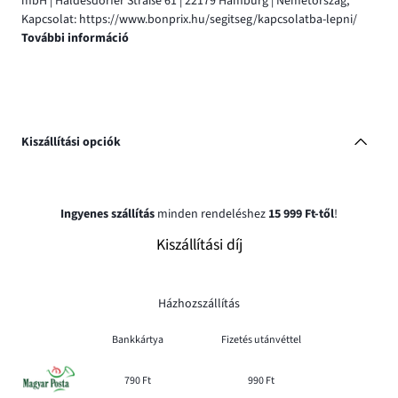
mbH | Haldesdorfer Straße 61 | 22179 Hamburg | Németország,
Kapcsolat: https://www.bonprix.hu/segitseg/kapcsolatba-lepni/
További információ
Kiszállítási opciók
Ingyenes szállítás
minden rendeléshez
15 999 Ft-től
!
Kiszállítási díj
Házhozszállítás
Bankkártya
Fizetés utánvéttel
790 Ft
990 Ft