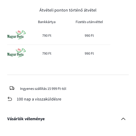
Átvételi ponton történő átvétel
Bankkártya
Fizetés utánvéttel
790 Ft
990 Ft
790 Ft
990 Ft
Ingyenes szállítás 15 999 Ft-tól
100 nap a visszaküldésre
Vásárlók véleménye