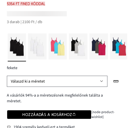
5354 Ft FINED kóddal
3 darab | 2100 Ft / db
fekete
Válaszd ki a méretet
A vásárlók 94%-a a méretezésnek megfelelőnek találta a
méretet.
[node-product-
HOZZÁADÁS A KOSÁRHOZ
wishlist]
1904 személy kedveli ezt a terméket