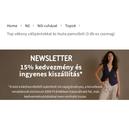
Home
Nő
Női ruházat
Topok
Top vékony vállpántokkal és tiszta pamutból (3 db-os csomag)
NEWSLETTER
15% kedvezmény és
ingyenes kiszállítás*
*A kód a kézhezvételtől számított 14 napig érvényes, a következő
rendelésnél minimum
5990 Ft
értékben használható fel, más
kedvezménykódokkal nem vonható össze.