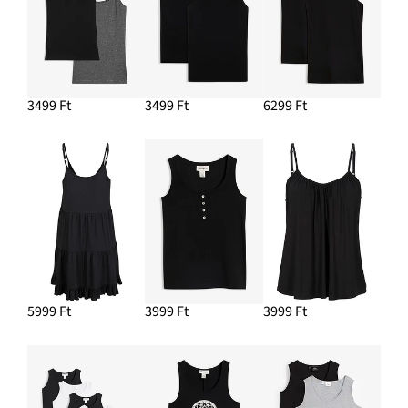
5999 Ft
HOZZÁADÁS A KOSÁRHOZ
Bő ing pamutból és 3/4-es ujjakkal
7799 Ft
3499 Ft
3499 Ft
6299 Ft
HOZZÁADÁS A KOSÁRHOZ
5999 Ft
3999 Ft
3999 Ft