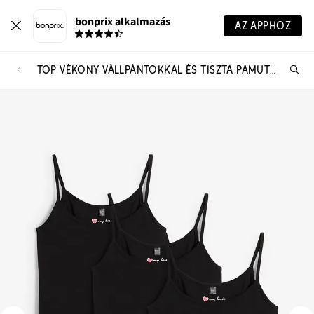
bonprix alkalmazás
AZ APPHOZ
TOP VÉKONY VÁLLPÁNTOKKAL ÉS TISZTA PAMUTBÓL (3 DB-OS CSOMAG)
Te
ker