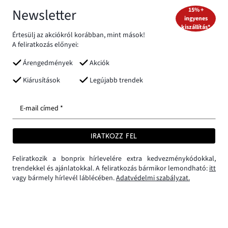
Newsletter
15% +
ingyenes
kiszállítás*
Értesülj az akciókról korábban, mint mások!
A feliratkozás előnyei:
Árengedmények
Akciók
Kiárusítások
Legújabb trendek
E-mail címed *
IRATKOZZ FEL
Feliratkozik a bonprix hírlevelére extra kedvezménykódokkal,
trendekkel és ajánlatokkal. A feliratkozás bármikor lemondható:
itt
vagy bármely hírlevél láblécében.
Adatvédelmi szabályzat.