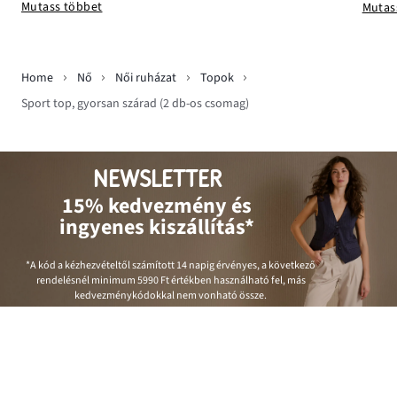
Mutass többet
Mutas
Home
Nő
Női ruházat
Topok
Sport top, gyorsan szárad (2 db-os csomag)
NEWSLETTER
15% kedvezmény és
ingyenes kiszállítás*
*A kód a kézhezvételtől számított 14 napig érvényes, a következő
rendelésnél minimum
5990 Ft
értékben használható fel, más
kedvezménykódokkal nem vonható össze.