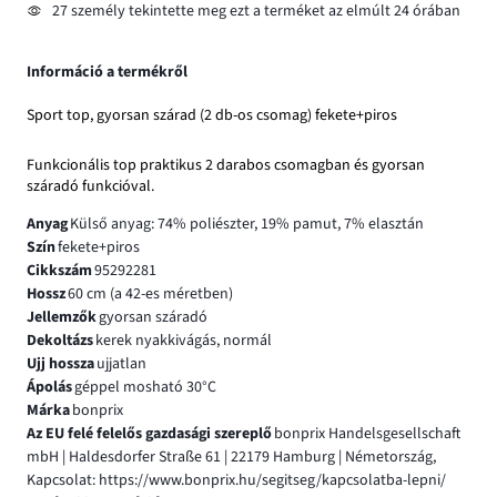
27 személy tekintette meg ezt a terméket az elmúlt 24 órában
Információ a termékről
Sport top, gyorsan szárad (2 db-os csomag) fekete+piros
Funkcionális top praktikus 2 darabos csomagban és gyorsan
száradó funkcióval.
Anyag
Külső anyag: 74% poliészter, 19% pamut, 7% elasztán
Szín
fekete+piros
Cikkszám
95292281
Hossz
60 cm (a 42-es méretben)
Jellemzők
gyorsan száradó
Dekoltázs
kerek nyakkivágás, normál
Ujj hossza
ujjatlan
Ápolás
géppel mosható 30°C
Márka
bonprix
Az EU felé felelős gazdasági szereplő
bonprix Handelsgesellschaft
mbH | Haldesdorfer Straße 61 | 22179 Hamburg | Németország,
Kapcsolat: https://www.bonprix.hu/segitseg/kapcsolatba-lepni/