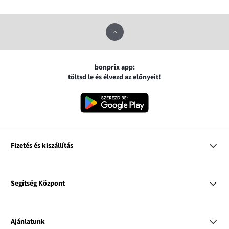
bonprix app:
töltsd le és élvezd az előnyeit!
Fizetés és kiszállítás
MasterCard
VISA
Segítség Központ
Google pay
Apple pay
Kérdések és válaszok
Magyar Posta
Kiszállítás és fizetési módok
Ajánlatunk
Visszáruzás és panaszok