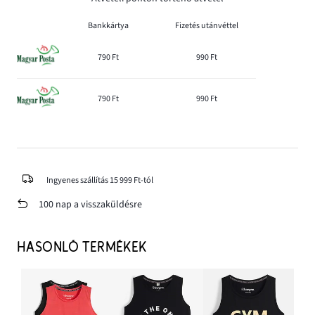
Bankkártya
Fizetés utánvéttel
790 Ft
990 Ft
790 Ft
990 Ft
Ingyenes szállítás 15 999 Ft-tól
100 nap a visszaküldésre
HASONLÓ TERMÉKEK