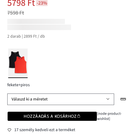
5798 Ft
-23%
7598 Ft
2 darab | 2899 Ft / db
fekete+piros
Válaszd ki a méretet
[node-product-
HOZZÁADÁS A KOSÁRHOZ
wishlist]
17 személy kedveli ezt a terméket