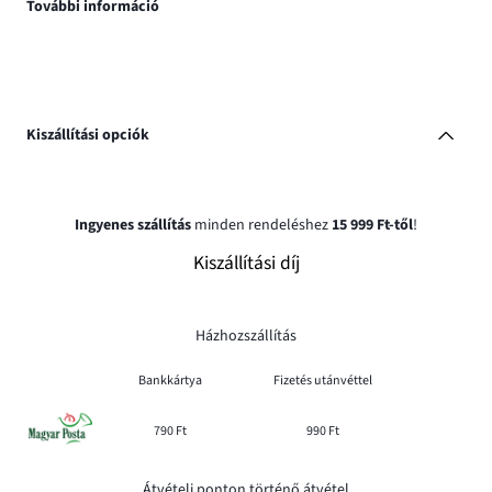
További információ
Kiszállítási opciók
Ingyenes szállítás
minden rendeléshez
15 999 Ft-től
!
Kiszállítási díj
Házhozszállítás
Bankkártya
Fizetés utánvéttel
790 Ft
990 Ft
Átvételi ponton történő átvétel