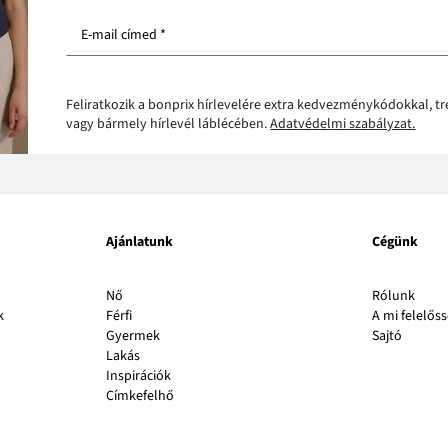
E-mail címed *
Feliratkozik a bonprix hírlevelére extra kedvezménykódokkal, t
vagy bármely hírlevél láblécében.
Adatvédelmi szabályzat.
Ajánlatunk
Cégünk
A
Nő
Rólunk
link
k
Férfi
A mi felelős
A
új
Gyermek
Sajtó
link
abla
Lakás
új
nyílik
Inspirációk
ablakb
meg
Címkefelhő
nyílik
meg