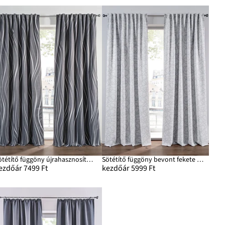
Sötétítő függöny újrahasznosított poliészterrel (1 db)
Sötétítő függöny bevont fekete hátoldallal, extra hosszú méretben is (1 db)
ezdőár 7499 Ft
kezdőár 5999 Ft