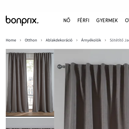
NŐ
FÉRFI
GYERMEK
O
Home
Otthon
Ablakdekoráció
Árnyékolók
Sötétítő J