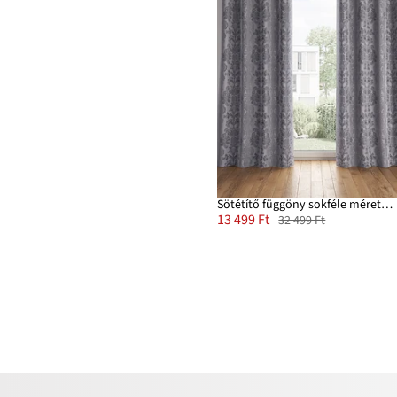
Sötétítő függöny sokféle méretben (1 db)
13 499 Ft
32 499 Ft