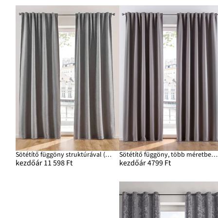
Sötétítő függöny struktúrával (2 db-os csomag)
Sötétítő függöny, több méretben (1 db)
kezdőár 11 598 Ft
kezdőár 4799 Ft