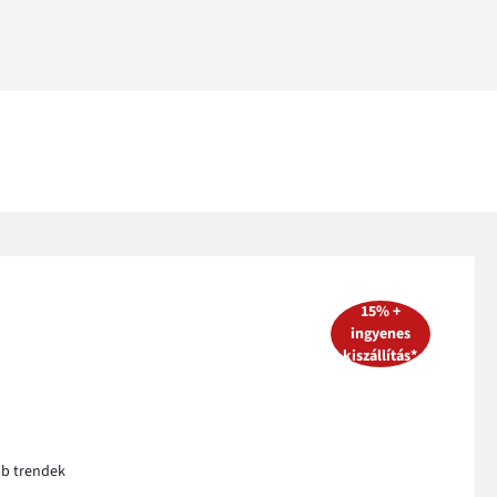
15% +
ingyenes
kiszállítás*
bb trendek