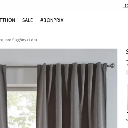
-1
TTHON
SALE
#BONPRIX
acquard függöny (1 db)
s