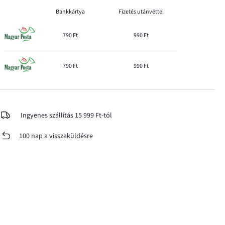
Bankkártya
Fizetés utánvéttel
790 Ft
990 Ft
790 Ft
990 Ft
Ingyenes szállítás 15 999 Ft-tól
100 nap a visszaküldésre