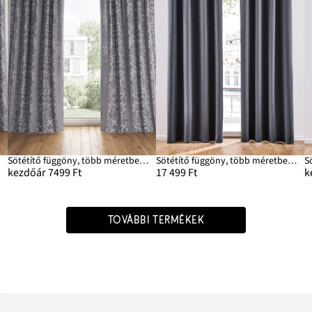
Sötétítő függöny, több méretben (1 darab)
Sötétítő függöny, több méretben (1 db)
kezdőár 7499 Ft
17 499 Ft
k
TOVÁBBI TERMÉKEK