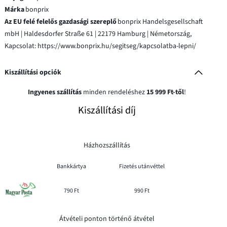
Márka
bonprix
Az EU felé felelős gazdasági szereplő
bonprix Handelsgesellschaft
mbH | Haldesdorfer Straße 61 | 22179 Hamburg | Németország,
Kapcsolat: https://www.bonprix.hu/segitseg/kapcsolatba-lepni/
Kiszállítási opciók
Ingyenes szállítás
minden rendeléshez
15 999 Ft-től
!
Kiszállítási díj
Házhozszállítás
Bankkártya
Fizetés utánvéttel
790 Ft
990 Ft
Átvételi ponton történő átvétel