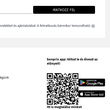
IRATKOZZ FEL
rendekkel és ajánlatokkal. A feliratkozás bármikor lemondható:
itt
bonprix app: töltsd le és élvezd az
előnyeit!
A
ségünk
A
link
link
kban
új
új
A
ablakban
ablakban
link
an
nyílik
nyílik
új
meg
meg
ablakban
Itt is megtalálsz minket