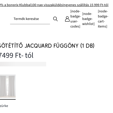
0% a bonprix Klubbal
100 nap visszaküldés
Ingyenes szállítás 15 999 Ft-tól
[node-
[node-
[node-
badge-
badge-
Termék keresése
badge-
user-
cart-
wishlist]
codes]
items]
SÖTÉTÍTŐ JACQUARD FÜGGÖNY (1 DB)
7499 Ft
- tól
zürke