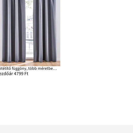
Sötétítő függöny, több méretben (1 db)
ezdőár 4799 Ft