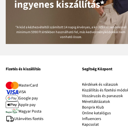
ingyenes kiszállítás*
*A kód a kézhezvételtől számított 14 napig érvényes, a következő rendelésnél
minimum
5990 Ft
értékben használható fel, más kedvezménykódokkal nem
vonható össze.
Fizetés és kiszállítás
Segítség Központ
Kérdések és válaszok
MasterCard
Kiszállítás és fizetési módo
VISA
Visszáruzás és panaszok
Google pay
Mérettáblázatok
Apple pay
Bonprix Klub
Magyar Posta
Online katalógus
Utánvétes fizetés
Influencers
Kapcsolat