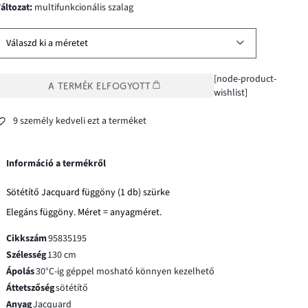
változat
:
multifunkcionális szalag
Válaszd ki a méretet
[node-product-
A TERMÉK ELFOGYOTT
wishlist]
9 személy kedveli ezt a terméket
Információ a termékről
Sötétítő Jacquard függöny (1 db) szürke
Elegáns függöny. Méret = anyagméret.
Cikkszám
95835195
Szélesség
130 cm
Ápolás
30°C-ig géppel mosható könnyen kezelhető
Áttetszőség
sötétítő
Anyag
Jacquard