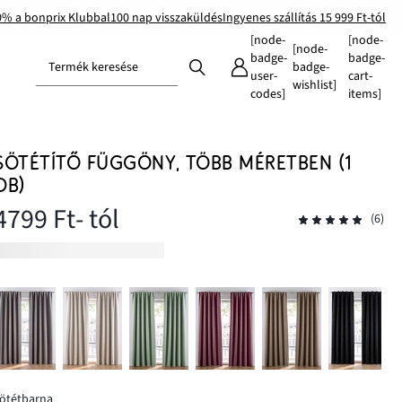
0% a bonprix Klubbal
100 nap visszaküldés
Ingyenes szállítás 15 999 Ft-tól
[node-
[node-
[node-
badge-
badge-
Termék keresése
badge-
user-
cart-
wishlist]
codes]
items]
SÖTÉTÍTŐ FÜGGÖNY, TÖBB MÉRETBEN (1
DB)
4799 Ft
- tól
(6)
ötétbarna