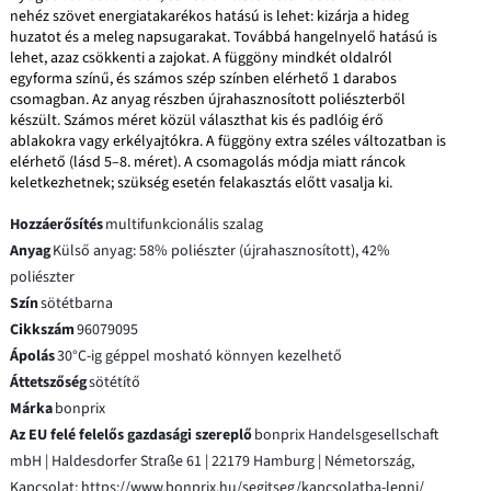
nehéz szövet energiatakarékos hatású is lehet: kizárja a hideg
huzatot és a meleg napsugarakat. Továbbá hangelnyelő hatású is
lehet, azaz csökkenti a zajokat. A függöny mindkét oldalról
egyforma színű, és számos szép színben elérhető 1 darabos
csomagban. Az anyag részben újrahasznosított poliészterből
készült. Számos méret közül választhat kis és padlóig érő
ablakokra vagy erkélyajtókra. A függöny extra széles változatban is
elérhető (lásd 5–8. méret). A csomagolás módja miatt ráncok
keletkezhetnek; szükség esetén felakasztás előtt vasalja ki.
Hozzáerősítés
multifunkcionális szalag
Anyag
Külső anyag: 58% poliészter (újrahasznosított), 42%
poliészter
Szín
sötétbarna
Cikkszám
96079095
Ápolás
30°C-ig géppel mosható könnyen kezelhető
Áttetszőség
sötétítő
Márka
bonprix
Az EU felé felelős gazdasági szereplő
bonprix Handelsgesellschaft
mbH | Haldesdorfer Straße 61 | 22179 Hamburg | Németország,
Kapcsolat: https://www.bonprix.hu/segitseg/kapcsolatba-lepni/