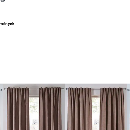
rke
emények