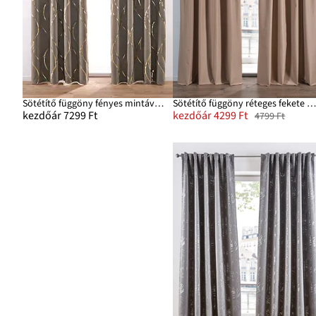
Sötétítő függöny fényes mintával (1 db)
Sötétítő függöny réteges fekete hátoldallal (1 d
kezdőár 7299 Ft
kezdőár 4299 Ft
4799 Ft