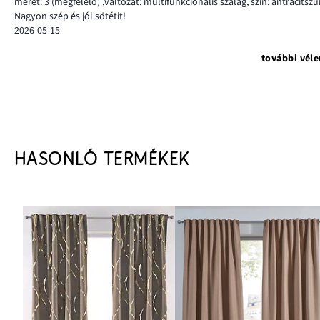
méret: 3
(megfelelő)
,
változat: multifunkcionális szalag,
szín: antracitszü
Nagyon szép és jól sötétit!
2026-05-15
további vél
HASONLÓ TERMÉKEK