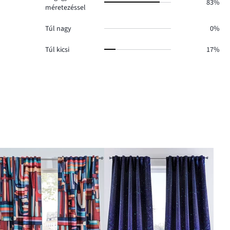
83%
méretezéssel
Túl nagy
0%
Túl kicsi
17%