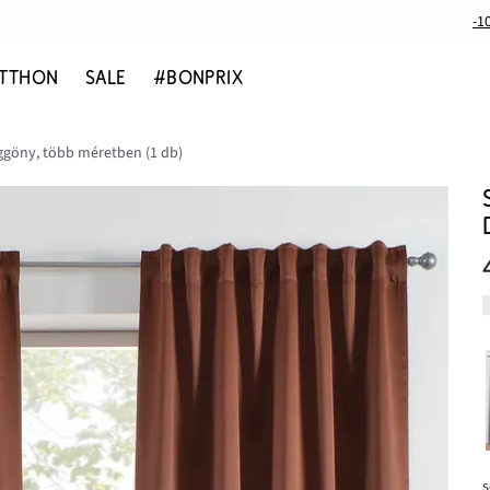
-1
TTHON
SALE
#BONPRIX
üggöny, több méretben (1 db)
s