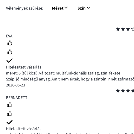
Vélemények szűrése:
Méret
Szín
Osztályzat
3
ÉVA
Hitelesített vásárlás
méret: 6
(túl kicsi)
,
változat: multifunkcionális szalag,
szín: fekete
Szép, jó minőségű anyag. Amit nem értek, hogy a szintén innét származó
2026-05-23
Osztályzat
5
BERNADETT
Hitelesített vásárlás