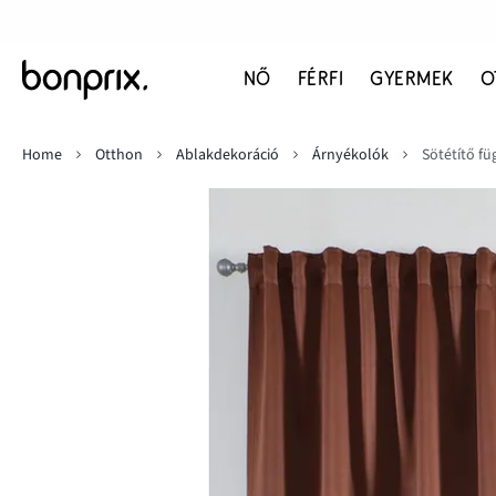
NŐ
FÉRFI
GYERMEK
O
Home
Otthon
Ablakdekoráció
Árnyékolók
Sötétítő f