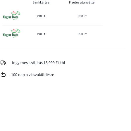
Bankkártya
Fizetés utánvéttel
790 Ft
990 Ft
790 Ft
990 Ft
Ingyenes szállítás 15 999 Ft-tól
100 nap a visszaküldésre