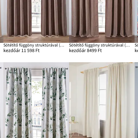
b)
Sötétítő függöny struktúrával (2 db-os csomag)
Sötétítő függöny struktúrával (1 db)
kezdőár 11 598 Ft
kezdőár 8499 Ft
k