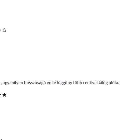
, ugyanilyen hosszúságú voile fűggöny több centivel kilóg alóla.