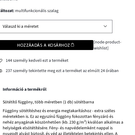
változat
:
multifunkcionális szalag
Válaszd ki a méretet
[node-product-
HOZZÁADÁS A KOSÁRHOZ
wishlist]
144 személy kedveli ezt a terméket
237 személy tekintette meg ezt a terméket az elmúlt 24 órában
Információ a termékről
Sötétítő függöny, több méretben (1 db) sötétbarna
Függöny sötétítéshez és energia megtakarításhoz - extra széles
méretekben is. Ez az egyszínű függöny fokozottan fényzáró és
nehéz anyagának köszönhetően (kb. 230 g/m²) kiválóan alkalmas a
helyiségek elsötétítésére. Fény- és napvédelemként nappal is
nyugodt alvást biztosít, és véd az illetéktelen betekintés ellen. A