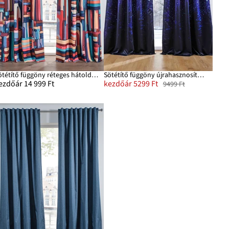
Sötétítő függöny réteges hátoldallal, extra hosszban is (1 db)
Sötétítő függöny újrahasznosított poliészterrel (1 db)
ezdőár 14 999 Ft
kezdőár 5299 Ft
9499 Ft