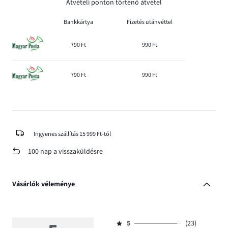
Átvételi ponton történő átvétel
Bankkártya
Fizetés utánvéttel
790 Ft
990 Ft
790 Ft
990 Ft
Ingyenes szállítás 15 999 Ft-tól
100 nap a visszaküldésre
Vásárlók véleménye
5
(23)
Osztályzat