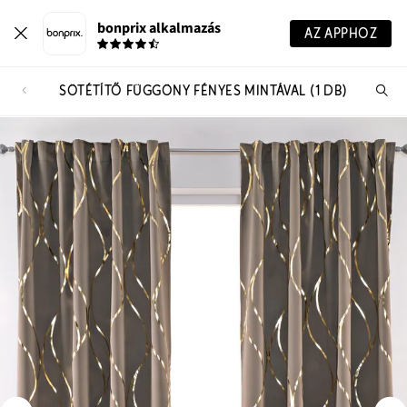
bonprix alkalmazás
AZ APPHOZ
SÖTÉTÍTŐ FÜGGÖNY FÉNYES MINTÁVAL (1 DB)
Te
ker