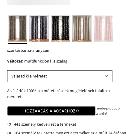
szürkésbarna-aranyszín
változat
:
multifunkcionális szalag
Válaszd ki a méretet
A vásárlók 100%-a a méretezésnek megfelelőnek találta a
méretet.
[node-product-
HOZZÁADÁS A KOSÁRHOZ
wishlist]
441 személy kedveli ezt a terméket
164 személy tekintette meg ezt a terméket az elmúlt 24 órában