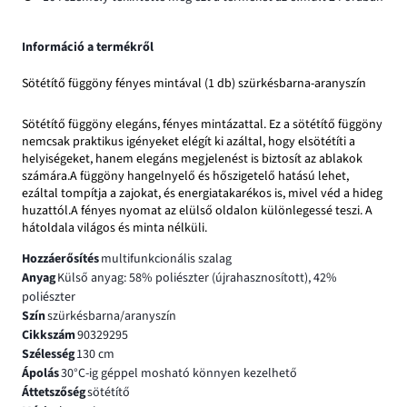
Információ a termékről
Sötétítő függöny fényes mintával (1 db) szürkésbarna-aranyszín
Sötétítő függöny elegáns, fényes mintázattal. Ez a sötétítő függöny
nemcsak praktikus igényeket elégít ki azáltal, hogy elsötétíti a
helyiségeket, hanem elegáns megjelenést is biztosít az ablakok
számára.A függöny hangelnyelő és hőszigetelő hatású lehet,
ezáltal tompítja a zajokat, és energiatakarékos is, mivel véd a hideg
huzattól.A fényes nyomat az elülső oldalon különlegessé teszi. A
hátoldala világos és minta nélküli.
Hozzáerősítés
multifunkcionális szalag
Anyag
Külső anyag: 58% poliészter (újrahasznosított), 42%
poliészter
Szín
szürkésbarna/aranyszín
Cikkszám
90329295
Szélesség
130 cm
Ápolás
30°C-ig géppel mosható könnyen kezelhető
Áttetszőség
sötétítő