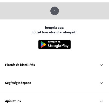
bonprix app:
töltsd le és élvezd az előnyeit!
Fizetés és kiszállítás
MasterCard
VISA
Segítség Központ
Google pay
Apple pay
Kérdések és válaszok
Magyar Posta
Kiszállítás és fizetési módok
Ajánlatunk
Visszáruzás és panaszok
Utánvétes fizetés