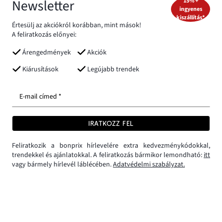
Newsletter
15% +
ingyenes
kiszállítás*
Értesülj az akciókról korábban, mint mások!
A feliratkozás előnyei:
Árengedmények
Akciók
Kiárusítások
Legújabb trendek
E-mail címed *
IRATKOZZ FEL
Feliratkozik a bonprix hírlevelére extra kedvezménykódokkal,
trendekkel és ajánlatokkal. A feliratkozás bármikor lemondható:
itt
vagy bármely hírlevél láblécében.
Adatvédelmi szabályzat.