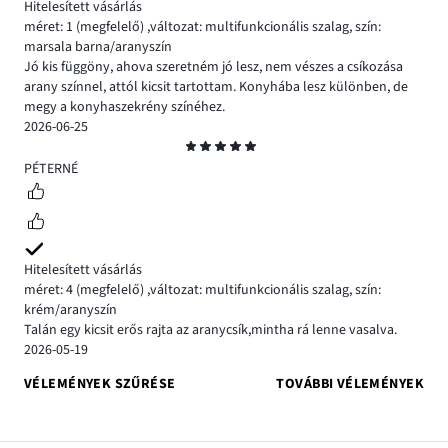
Hitelesített vásárlás
méret: 1
(megfelelő)
,
változat: multifunkcionális szalag,
szín:
marsala barna/aranyszín
Jó kis függöny, ahova szeretném jó lesz, nem vészes a csíkozása
arany színnel, attól kicsit tartottam. Konyhába lesz különben, de
megy a konyhaszekrény színéhez.
2026-06-25
Osztályzat
5
PÉTERNÉ
Hitelesített vásárlás
méret: 4
(megfelelő)
,
változat: multifunkcionális szalag,
szín:
krém/aranyszín
Talán egy kicsit erős rajta az aranycsík,mintha rá lenne vasalva.
2026-05-19
VÉLEMÉNYEK SZŰRÉSE
TOVÁBBI VÉLEMÉNYEK