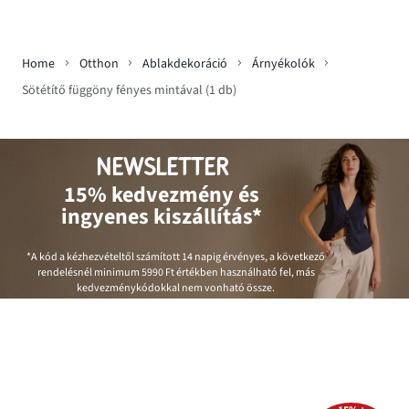
Home
Otthon
Ablakdekoráció
Árnyékolók
Sötétítő függöny fényes mintával (1 db)
NEWSLETTER
15% kedvezmény és
ingyenes kiszállítás*
*A kód a kézhezvételtől számított 14 napig érvényes, a következő
rendelésnél minimum
5990 Ft
értékben használható fel, más
kedvezménykódokkal nem vonható össze.