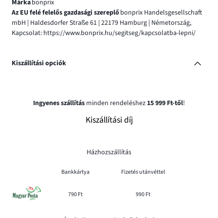
Márka
bonprix
Az EU felé felelős gazdasági szereplő
bonprix Handelsgesellschaft
mbH | Haldesdorfer Straße 61 | 22179 Hamburg | Németország,
Kapcsolat: https://www.bonprix.hu/segitseg/kapcsolatba-lepni/
Kiszállítási opciók
Ingyenes szállítás
minden rendeléshez
15 999 Ft-től
!
Kiszállítási díj
Házhozszállítás
Bankkártya
Fizetés utánvéttel
790 Ft
990 Ft