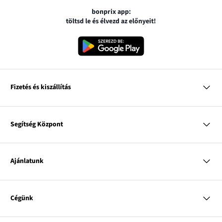
bonprix app:
töltsd le és élvezd az előnyeit!
Fizetés és kiszállítás
MasterCard
VISA
Segítség Központ
Google pay
Apple pay
Kérdések és válaszok
Magyar Posta
Kiszállítás és fizetési módok
Ajánlatunk
Visszáruzás és panaszok
Utánvétes fizetés
Mérettáblázatok
Nő
Bonprix Klub
Férfi
Online katalógus
Cégünk
Gyermek
Influencers
Lakás
Kapcsolat
A
Rólunk