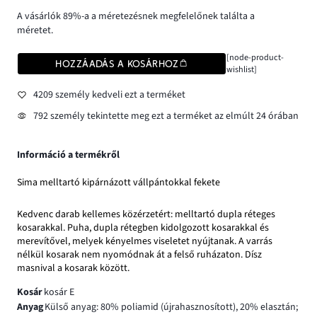
A vásárlók 89%-a a méretezésnek megfelelőnek találta a
méretet.
[node-product-
HOZZÁADÁS A KOSÁRHOZ
wishlist]
4209 személy kedveli ezt a terméket
792 személy tekintette meg ezt a terméket az elmúlt 24 órában
Információ a termékről
Sima melltartó kipárnázott vállpántokkal fekete
Kedvenc darab kellemes közérzetért: melltartó dupla réteges
kosarakkal. Puha, dupla rétegben kidolgozott kosarakkal és
merevítővel, melyek kényelmes viseletet nyújtanak. A varrás
nélkül kosarak nem nyomódnak át a felső ruházaton. Dísz
masnival a kosarak között.
Kosár
kosár E
Anyag
Külső anyag: 80% poliamid (újrahasznosított), 20% elasztán;