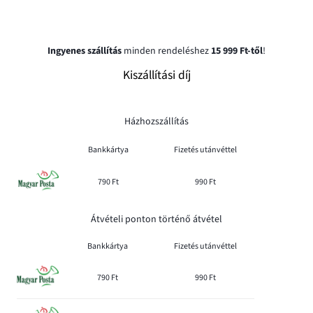
Ingyenes szállítás
minden rendeléshez
15 999 Ft-től
!
Kiszállítási díj
Házhozszállítás
Bankkártya
Fizetés utánvéttel
790 Ft
990 Ft
Átvételi ponton történő átvétel
Bankkártya
Fizetés utánvéttel
790 Ft
990 Ft