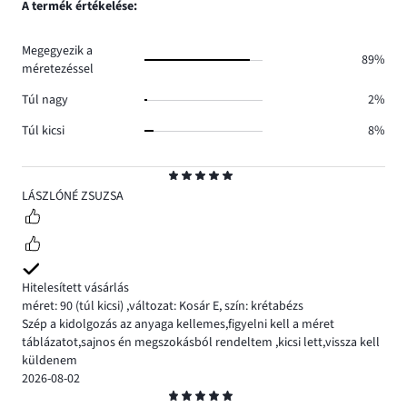
A termék értékelése:
12.
száma
13.
Megegyezik a
89%
méretezéssel
Túl nagy
2%
Túl kicsi
8%
Osztályzat
5
LÁSZLÓNÉ ZSUZSA
Hitelesített vásárlás
méret: 90
(túl kicsi)
,
változat: Kosár E,
szín: krétabézs
Szép a kidolgozás az anyaga kellemes,figyelni kell a méret
táblázatot,sajnos én megszokásból rendeltem ,kicsi lett,vissza kell
küldenem
2026-08-02
Osztályzat