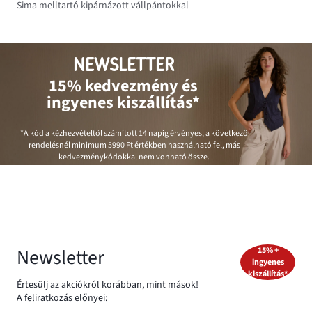
Sima melltartó kipárnázott vállpántokkal
NEWSLETTER
15% kedvezmény és
ingyenes kiszállítás*
*A kód a kézhezvételtől számított 14 napig érvényes, a következő
rendelésnél minimum
5990 Ft
értékben használható fel, más
kedvezménykódokkal nem vonható össze.
Newsletter
15% +
ingyenes
kiszállítás*
Értesülj az akciókról korábban, mint mások!
A feliratkozás előnyei: