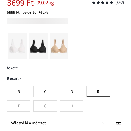
3699 Ft
- 09.02-ig
(892)
5999 Ft - 09.03-től +62%
fekete
Kosár
:
E
B
C
D
E
F
G
H
Válaszd ki a méretet