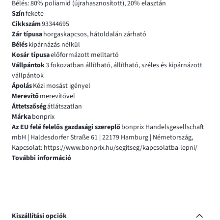
Bélés: 80% poliamid (újrahasznosított), 20% elasztán
Szín
fekete
Cikkszám
93344695
Zár típusa
horgaskapcsos, hátoldalán zárható
Bélés
kipárnázás nélkül
Kosár típusa
előformázott melltartó
Vállpántok
3 fokozatban állítható, állítható, széles és kipárnázott
vállpántok
Ápolás
Kézi mosást igényel
Merevítő
merevítővel
Áttetszőség
átlátszatlan
Márka
bonprix
Az EU felé felelős gazdasági szereplő
bonprix Handelsgesellschaft
mbH | Haldesdorfer Straße 61 | 22179 Hamburg | Németország,
Kapcsolat: https://www.bonprix.hu/segitseg/kapcsolatba-lepni/
További információ
Kiszállítási opciók