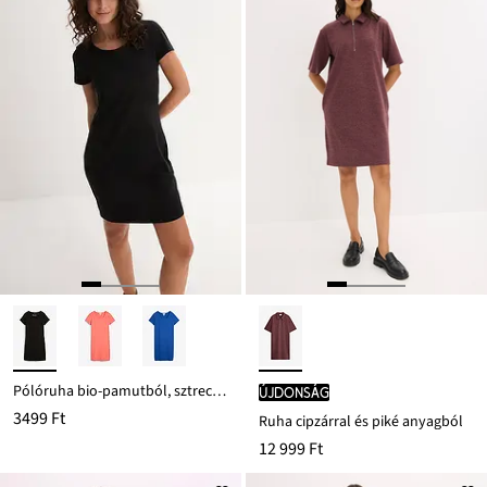
Pólóruha bio-pamutból, sztreccs anyaggal
újdonság
3499 Ft
Ruha cipzárral és piké anyagból
12 999 Ft