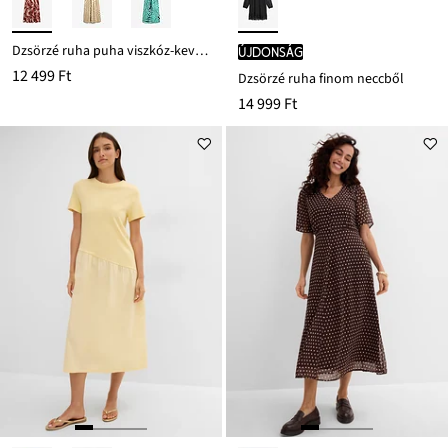
Dzsörzé ruha puha viszkóz-keverékből
újdonság
12 499 Ft
Dzsörzé ruha finom neccből
14 999 Ft