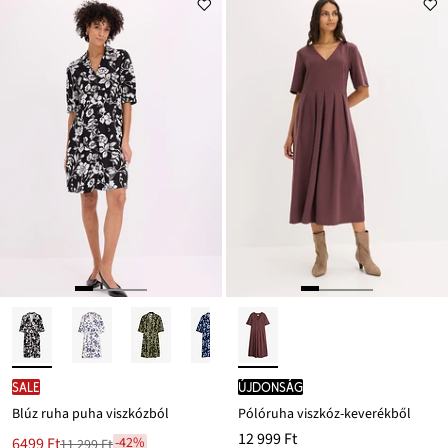
SALE
újdonság
Blúz ruha puha viszkózból
Pólóruha viszkóz-keverékből
12 999 Ft
Új
6499 Ft
-42%
11 299 Ft