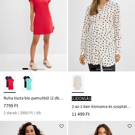
Ruha tiszta bio-pamutból (2 db-os csomag)
újdonság
7799 Ft
2-az-1-ben kismama és szoptatós blúz ruha, puha viszkózból
2 darab | 3900 Ft / db
11 499 Ft