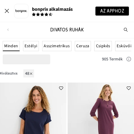
bonprix alkalmazás
AZ APPHOZ
DIVATOS RUHÁK
Te
ker
Minden
Estélyi
Asszimetrikus
Ceruza
Csipkés
Esküvői
905 Termék
48
Kiválasztva: