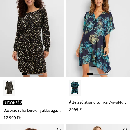
Áttetsző strand tunika V-nyakkivágással
újdonság
8999 Ft
Dzsörzé ruha kerek nyakkivágással
12 999 Ft