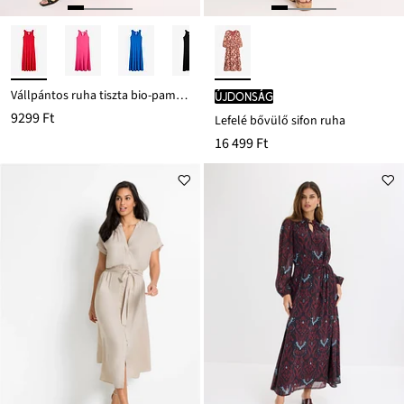
Vállpántos ruha tiszta bio-pamutból
újdonság
9299 Ft
Lefelé bővülő sifon ruha
16 499 Ft