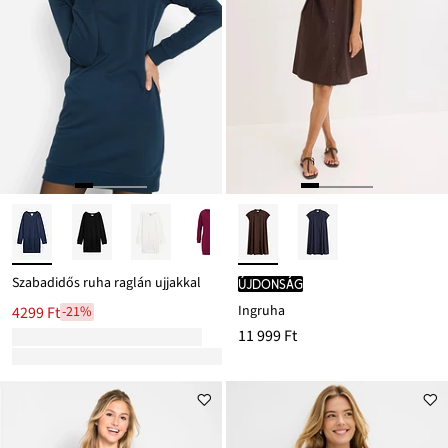
Szabadidős ruha raglán ujjakkal
újdonság
Ingruha
4299 Ft
-21%
11 999 Ft