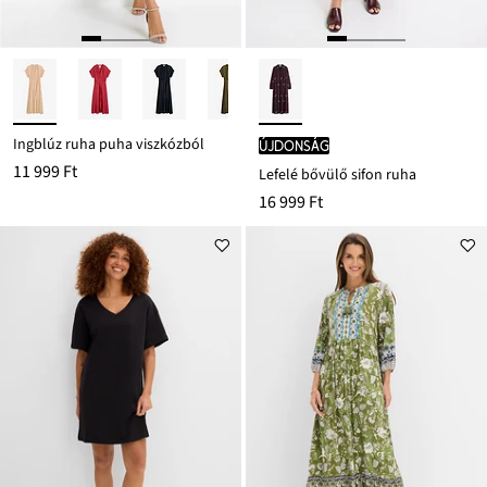
Ingblúz ruha puha viszkózból
újdonság
11 999 Ft
Lefelé bővülő sifon ruha
16 999 Ft