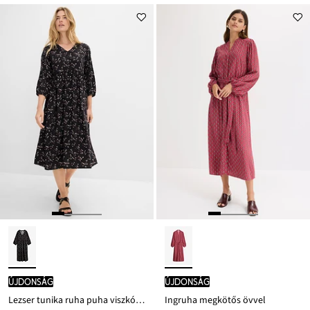
újdonság
újdonság
Lezser tunika ruha puha viszkózból
Ingruha megkötős övvel