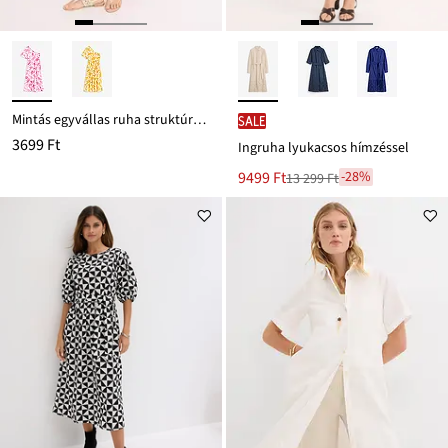
Mintás egyvállas ruha struktúrás viszkózból
SALE
3699 Ft
Ingruha lyukacsos hímzéssel
Új
9499 Ft
-28%
13 299 Ft
Leárazva
ár
13 299 Ft
Ft-
ról