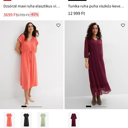
Dzsörzé maxi ruha elasztikus viszkóz keverékből
Tunika ruha puha viszkóz-keverékből
12 999 Ft
Új
3699 Ft
-45%
6799 Ft
Leárazva
ár
6799 Ft
Ft-
ról