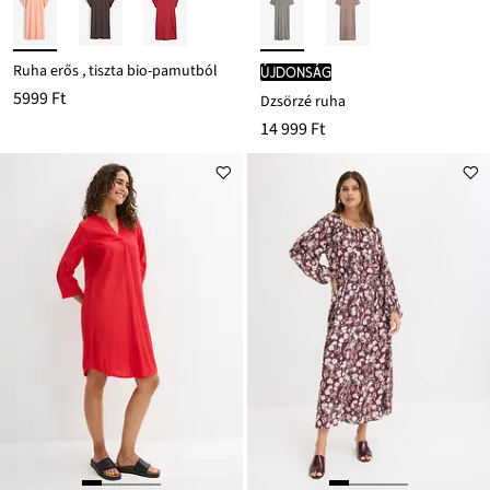
Ruha erős , tiszta bio-pamutból
újdonság
5999 Ft
Dzsörzé ruha
14 999 Ft