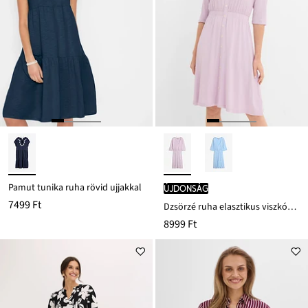
Pamut tunika ruha rövid ujjakkal
újdonság
7499 Ft
Dzsörzé ruha elasztikus viszkóz-keverékből
8999 Ft