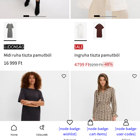
újdonság
SALE
Midi ruha tiszta pamutból
Ingruha tiszta pamutból
16 999 Ft
Új
4799 Ft
-48%
9299 Ft
Leárazva
ár
9299 Ft
Ft-
ról
[node-badge-
[node-badge-
[node-badge-
wishlist]
cart-items]
user-codes]
Választék
Home