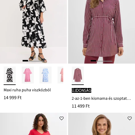
Maxi ruha puha viszkózból
újdonság
14 999 Ft
2-az-1-ben kismama és szoptatós blúz ruha, puha viszkózból
11 499 Ft