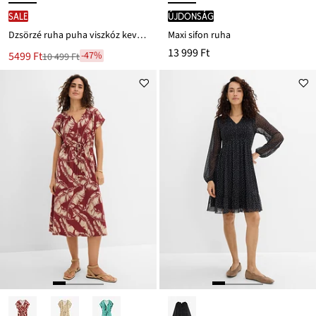
SALE
újdonság
Dzsörzé ruha puha viszkóz keverékből
Maxi sifon ruha
13 999 Ft
Új
5499 Ft
-47%
10 499 Ft
Leárazva
ár
10 499 Ft
Ft-
ról