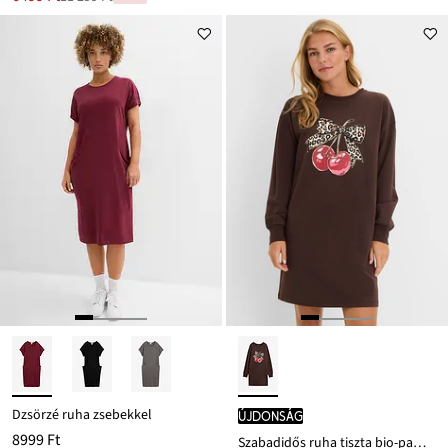
Leárazva
ár
11 299 Ft
Ft-
ról
Dzsörzé ruha zsebekkel
újdonság
8999 Ft
Szabadidős ruha tiszta bio-pamutból