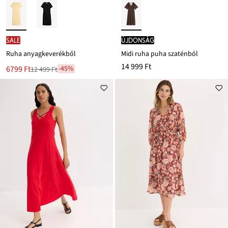
SALE
újdonság
Ruha anyagkeverékből
Midi ruha puha szaténból
14 999 Ft
Új
6799 Ft
-45%
12 499 Ft
Leárazva
ár
12 499 Ft
Ft-
ról