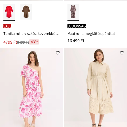
SALE
újdonság
Tunika ruha viszkóz-keverékből és struktúrás hatással
Maxi ruha megkötős pánttal
16 499 Ft
Új
4799 Ft
-43%
8499 Ft
Leárazva
ár
8499 Ft
Ft-
ról