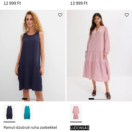
12 999 Ft
13 999 Ft
Pamut-dzsörzé ruha zsebekkel
újdonság