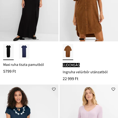
Maxi ruha tiszta pamutból
újdonság
5799 Ft
Ingruha velúrbőr utánzatból
22 999 Ft