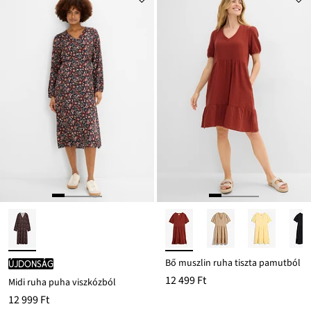
Bő muszlin ruha tiszta pamutból
újdonság
12 499 Ft
Midi ruha puha viszkózból
12 999 Ft