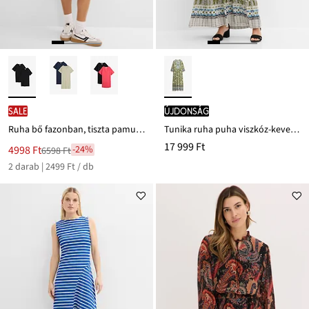
SALE
újdonság
Ruha bő fazonban, tiszta pamutból (2 db-os csomag)
Tunika ruha puha viszkóz-keverékből
17 999 Ft
Új
4998 Ft
-24%
6598 Ft
Leárazva
ár
2 darab | 2499 Ft / db
6598 Ft
Ft-
ról