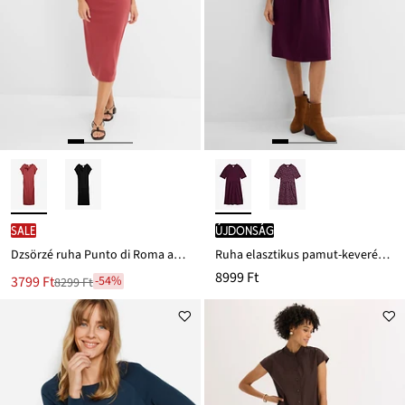
SALE
újdonság
Dzsörzé ruha Punto di Roma anyagból
Ruha elasztikus pamut-keverékből
8999 Ft
Új
3799 Ft
-54%
8299 Ft
Leárazva
ár
8299 Ft
Ft-
ról