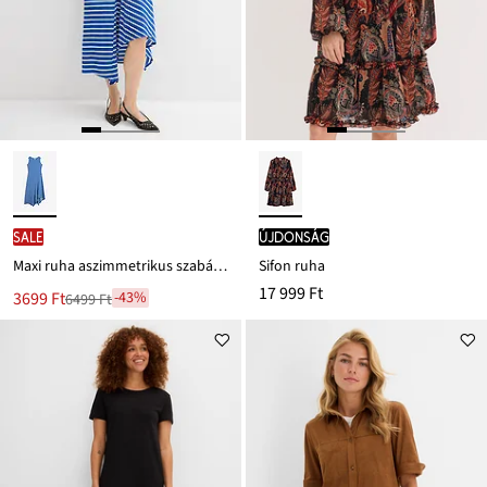
SALE
újdonság
Maxi ruha aszimmetrikus szabásvonallal
Sifon ruha
17 999 Ft
Új
3699 Ft
-43%
6499 Ft
Leárazva
ár
6499 Ft
Ft-
ról