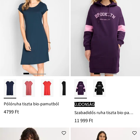
Pólóruha tiszta bio-pamutból
újdonság
4799 Ft
Szabadidős ruha tiszta bio-pamutból
11 999 Ft