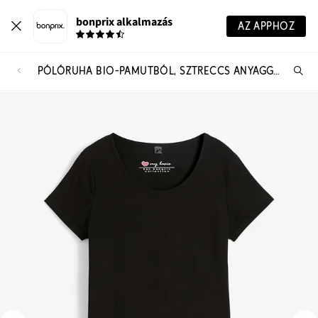
bonprix alkalmazás
AZ APPHOZ
PÓLÓRUHA BIO-PAMUTBÓL, SZTRECCS ANYAGGAL
Te
ker