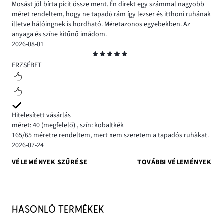
Mosást jól bírta picit össze ment. Én direkt egy számmal nagyobb
méret rendeltem, hogy ne tapadó rám így lezser és itthoni ruhának
illetve hálóingnek is hordható. Méretazonos egyebekben. Az
anyaga és színe kitűnő imádom.
2026-08-01
Osztályzat
5
ERZSÉBET
Hitelesített vásárlás
méret: 40
(megfelelő)
,
szín: kobaltkék
165/65 méretre rendeltem, mert nem szeretem a tapadós ruhàkat.
2026-07-24
VÉLEMÉNYEK SZŰRÉSE
TOVÁBBI VÉLEMÉNYEK
HASONLÓ TERMÉKEK