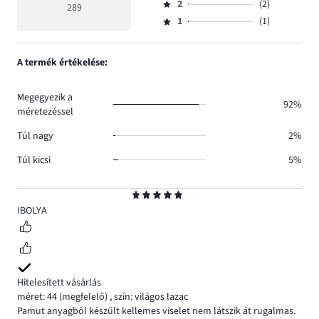
száma
értékelés
szavazatok
2
(2)
3,
289
Osztályzat
252.
5
száma
szavazatok
1
(1)
2,
Osztályzat
26.
száma
szavazatok
1,
8.
száma
szavazatok
A termék értékelése:
2.
száma
1.
Megegyezik a
92%
méretezéssel
Túl nagy
2%
Túl kicsi
5%
Osztályzat
5
IBOLYA
Hitelesített vásárlás
méret: 44
(megfelelő)
,
szín: világos lazac
Pamut anyagból készült kellemes viselet nem látszik át rugalmas.