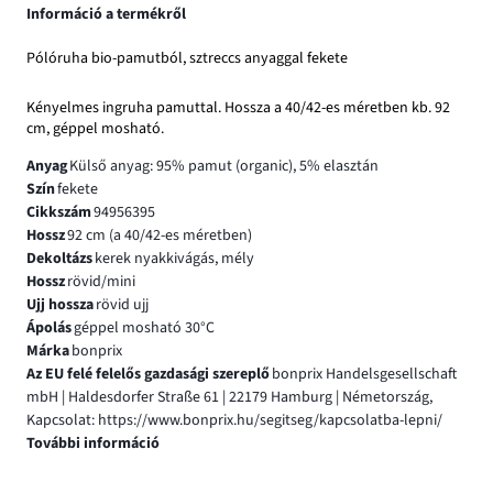
Információ a termékről
Pólóruha bio-pamutból, sztreccs anyaggal fekete
Kényelmes ingruha pamuttal. Hossza a 40/42-es méretben kb. 92
cm, géppel mosható.
Anyag
Külső anyag: 95% pamut (organic), 5% elasztán
Szín
fekete
Cikkszám
94956395
Hossz
92 cm (a 40/42-es méretben)
Dekoltázs
kerek nyakkivágás, mély
Hossz
rövid/mini
Ujj hossza
rövid ujj
Ápolás
géppel mosható 30°C
Márka
bonprix
Az EU felé felelős gazdasági szereplő
bonprix Handelsgesellschaft
mbH | Haldesdorfer Straße 61 | 22179 Hamburg | Németország,
Kapcsolat: https://www.bonprix.hu/segitseg/kapcsolatba-lepni/
További információ