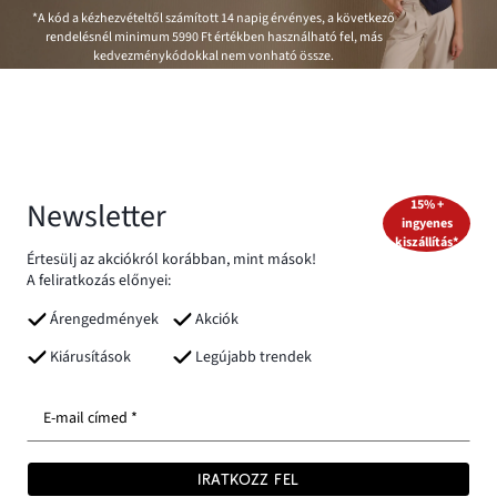
*A kód a kézhezvételtől számított 14 napig érvényes, a következő
rendelésnél minimum
5990 Ft
értékben használható fel, más
kedvezménykódokkal nem vonható össze.
Newsletter
15% +
ingyenes
kiszállítás*
Értesülj az akciókról korábban, mint mások!
A feliratkozás előnyei:
Árengedmények
Akciók
Kiárusítások
Legújabb trendek
E-mail címed *
IRATKOZZ FEL