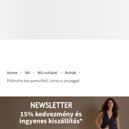
Home
Nő
Női ruházat
Ruhák
Pólóruha bio-pamutból, sztreccs anyaggal
NEWSLETTER
15% kedvezmény és
ingyenes kiszállítás*