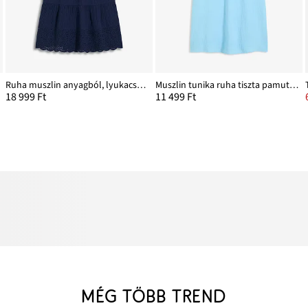
Ruha muszlin anyagból, lyukacsos hímzéssel
Muszlin tunika ruha tiszta pamutból
18 999 Ft
11 499 Ft
MÉG TÖBB TREND