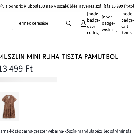
0% a bonprix Klubbal
100 nap visszaküldés
Ingyenes szállítás 15 999 Ft-tól
[node-
[node-
[node-
badge-
badge-
Termék keresése
badge-
user-
cart-
wishlist]
codes]
items]
MUSZLIN MINI RUHA TISZTA PAMUTBÓL
13 499 Ft
arna-középbarna-gesztenyebarna-kőszín-mandulabézs leopárdmintás