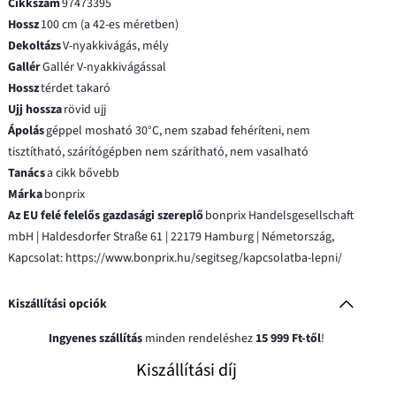
Cikkszám
97473395
Hossz
100 cm (a 42-es méretben)
Dekoltázs
V-nyakkivágás, mély
Gallér
Gallér V-nyakkivágással
Hossz
térdet takaró
Ujj hossza
rövid ujj
Ápolás
géppel mosható 30°C, nem szabad fehéríteni, nem
tisztítható, szárítógépben nem szárítható, nem vasalható
Tanács
a cikk bővebb
Márka
bonprix
Az EU felé felelős gazdasági szereplő
bonprix Handelsgesellschaft
mbH | Haldesdorfer Straße 61 | 22179 Hamburg | Németország,
Kapcsolat: https://www.bonprix.hu/segitseg/kapcsolatba-lepni/
Kiszállítási opciók
Ingyenes szállítás
minden rendeléshez
15 999 Ft-től
!
Kiszállítási díj