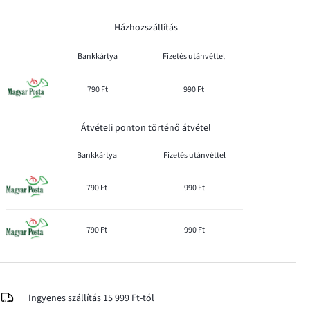
Házhozszállítás
Bankkártya
Fizetés utánvéttel
790 Ft
990 Ft
Átvételi ponton történő átvétel
Bankkártya
Fizetés utánvéttel
790 Ft
990 Ft
790 Ft
990 Ft
Ingyenes szállítás 15 999 Ft-tól