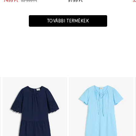
7499 Ft
9799 Ft
5
12 999 Ft
TOVÁBBI TERMÉKEK