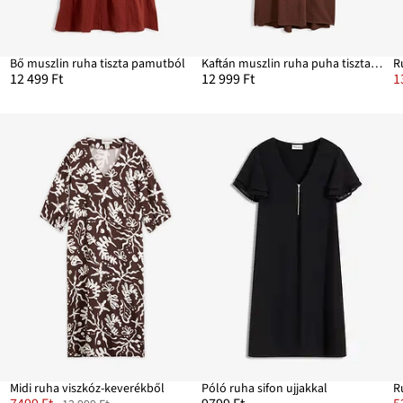
Bő muszlin ruha tiszta pamutból
Kaftán muszlin ruha puha tiszta pamutból
R
12 499 Ft
12 999 Ft
1
Midi ruha viszkóz-keverékből
Póló ruha sifon ujjakkal
R