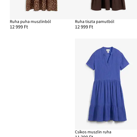
Ruha puha muszlinból
Ruha tiszta pamutból
12 999 Ft
12 999 Ft
Csíkos muszlin ruha