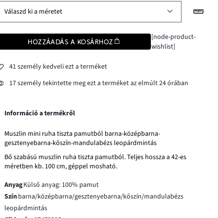
Válaszd ki a méretet
[node-product-
HOZZÁADÁS A KOSÁRHOZ
wishlist]
41 személy kedveli ezt a terméket
17 személy tekintette meg ezt a terméket az elmúlt 24 órában
Információ a termékről
Muszlin mini ruha tiszta pamutból barna-középbarna-
gesztenyebarna-kőszín-mandulabézs leopárdmintás
Bő szabású muszlin ruha tiszta pamutból. Teljes hossza a 42-es
méretben kb. 100 cm, géppel mosható.
Anyag
Külső anyag: 100% pamut
Szín
barna/középbarna/gesztenyebarna/kőszín/mandulabézs
leopárdmintás