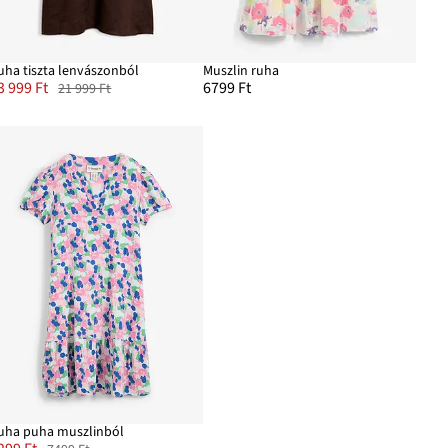
uha tiszta lenvászonból
Muszlin ruha
3 999 Ft
6799 Ft
21 999 Ft
uha puha muszlinból