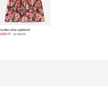
Tunika ruha csipkével
6499 Ft
11 299 Ft