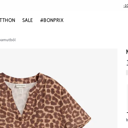
-1
TTHON
SALE
#BONPRIX
 pamutból
b