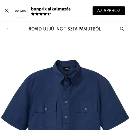
bonprix alkalmazás
AZ APPHOZ
RÖVID UJJÚ ING TISZTA PAMUTBÓL
Te
ker