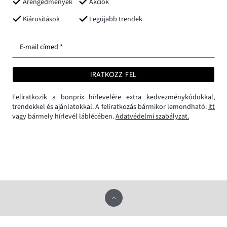
Árengedmények
Akciók
Kiárusítások
Legújabb trendek
E-mail címed *
IRATKOZZ FEL
Feliratkozik a bonprix hírlevelére extra kedvezménykódokkal,
trendekkel és ajánlatokkal. A feliratkozás bármikor lemondható:
itt
vagy bármely hírlevél láblécében.
Adatvédelmi szabályzat.