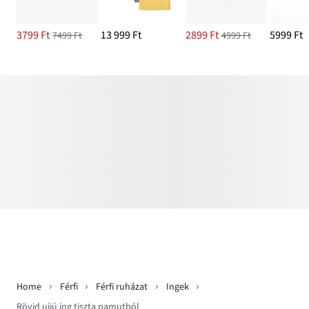
3799 Ft
13 999 Ft
2899 Ft
5999 Ft
7499 Ft
4999 Ft
Home
Férfi
Férfi ruházat
Ingek
Rövid ujjú ing tiszta pamutból