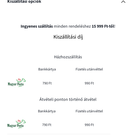
Kiszállítási opciók
Ingyenes szállítás
minden rendeléshez
15 999 Ft-től
!
Kiszállítási díj
Házhozszállítás
Bankkártya
Fizetés utánvéttel
790 Ft
990 Ft
Átvételi ponton történő átvétel
Bankkártya
Fizetés utánvéttel
790 Ft
990 Ft