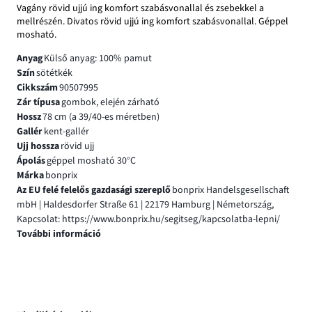
Vagány rövid ujjú ing komfort szabásvonallal és zsebekkel a
mellrészén. Divatos rövid ujjú ing komfort szabásvonallal. Géppel
mosható.
Anyag
Külső anyag: 100% pamut
Szín
sötétkék
Cikkszám
90507995
Zár típusa
gombok, elején zárható
Hossz
78 cm (a 39/40-es méretben)
Gallér
kent-gallér
Ujj hossza
rövid ujj
Ápolás
géppel mosható 30°C
Márka
bonprix
Az EU felé felelős gazdasági szereplő
bonprix Handelsgesellschaft
mbH | Haldesdorfer Straße 61 | 22179 Hamburg | Németország,
Kapcsolat: https://www.bonprix.hu/segitseg/kapcsolatba-lepni/
További információ