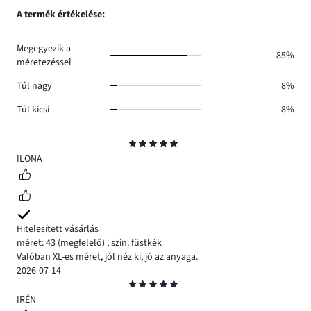
0.
száma
szavazatok
A termék értékelése:
0.
száma
0.
Megegyezik a
85%
méretezéssel
Túl nagy
8%
Túl kicsi
8%
Osztályzat
5
ILONA
Hitelesített vásárlás
méret: 43
(megfelelő)
,
szín: füstkék
Valóban XL-es méret, jól néz ki, jó az anyaga.
2026-07-14
Osztályzat
5
IRÉN