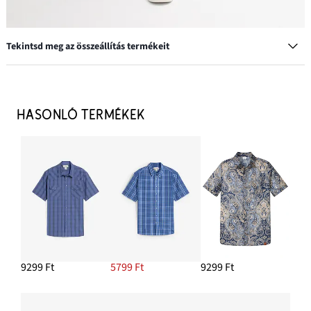
Tekintsd meg az összeállítás termékeit
Átmeneti kabát dzseki fazonban, álló gallérral
27 499 Ft
HASONLÓ TERMÉKEK
HOZZÁADÁS A KOSÁRHOZ
Póló (3 db-os csomag)
7999 Ft
HOZZÁADÁS A KOSÁRHOZ
Hosszú sztreccsfarmer bermuda, Regular Fit
6799 Ft
9299 Ft
5799 Ft
9299 Ft
HOZZÁADÁS A KOSÁRHOZ