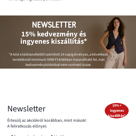
NEWSLETTER
15% kedvezmény és
ingyenes kiszállítás*
*A kód a kézhezvételtől számított 14 napig érvényes, a következő
rendelésnél minimum
5990 Ft
értékben használható fel, más
kedvezménykódokkal nem vonható össze.
Newsletter
15% +
ingyenes
kiszállítás*
Értesülj az akciókról korábban, mint mások!
A feliratkozás előnyei: